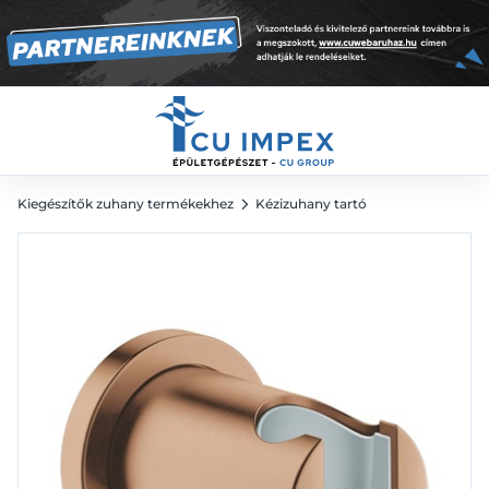
talppal Brushed Warm Sunset
16 946
Ft
Kiegészítők zuhany termékekhez
Kézizuhany tartó