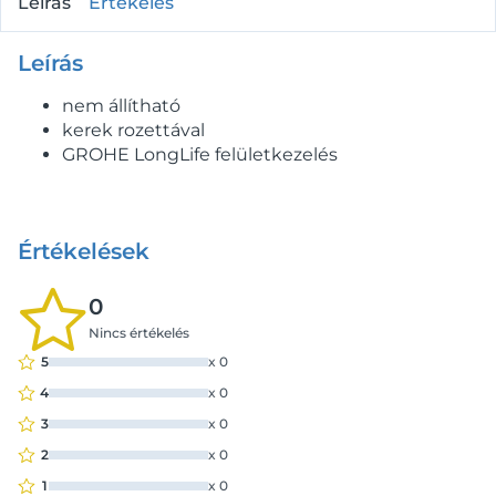
Leírás
Értékelés
Leírás
nem állítható
kerek rozettával
GROHE LongLife felületkezelés
Értékelések
0
Nincs értékelés
5
x
0
4
x
0
3
x
0
2
x
0
1
x
0