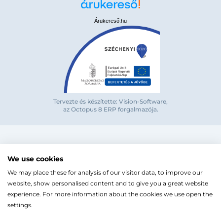
Bejelentkezés e-mail-címmel
Árukereső.hu
Megjegyzés
Elfelejte
Tervezte és készítette: Vision-Software,
Bejelentkezés
az Octopus 8 ERP forgalmazója
.
Regisztráció
Szaniterek
MOZGÁSKORLÁTOZOTT TERMÉKEK
Radiátorok
We use cookies
Bejelentkezés közösségi fiókkal
ZUHANYKABINOK/AJTÓK
ACÉLLEMEZ LAPRADIÁTOROK
Megújuló energia
We may place these for analysis of our visitor data, to improve our
TÖRÖLKÖZŐSZÁRÍTÓ RADIÁTOR
Íves zuhanykabin
HŐSZIVATTYÚK
Gépészet, szerszám
Facebook
website, show personalised content and to give you a great website
Szögletes zuhanykabin
Törölközőszárító radiátor egyenes
KESZTYŰK, VÉDŐFELSZERELÉSEK
Split levegő-víz hőszivattyú
Kazán, vízmelegítő
Fix zuhanyfal
experience. For more information about the cookies we use open the
Törölközőszárító radiátor íves
LEVÁLASZTÓK
Monoblokkos levegő-víz hőszivattyú
CSŐTERMOSZTÁTOK
Zuhanyajtó
settings.
Fűtőpatron
Hőszivattyúhoz kiegészítő
Ugrás a kosárhoz
ELEKTROMOS KAZÁNOK, KIEGÉSZÍTŐK
Google
Walk-in zuhanyfal
Automata és kézi légtelenítő
Ahogy a legtöbb weboldal, a miénk is sütiket (cookie-kat
FAN-COIL
Kiegészítők zuhanykabinokhoz
Iszapleválasztó