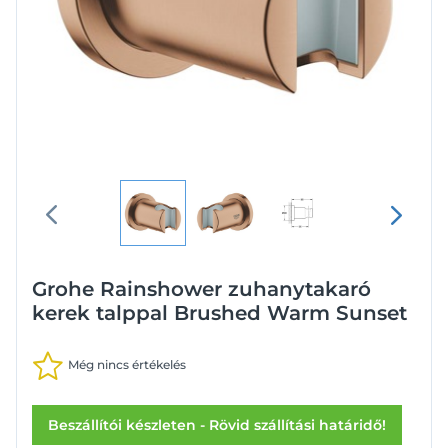
Grohe Rainshower zuhanytakaró
kerek talppal Brushed Warm Sunset
Még nincs értékelés
Beszállítói készleten - Rövid szállítási határidő!