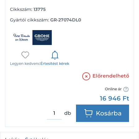
Cikkszám:
13775
Gyártói cikkszám:
GR-27074DL0
Legyen kedvenc
Értesítést kérek
Előrendelhető
Online ár
16 946
Ft
Kosárba
db