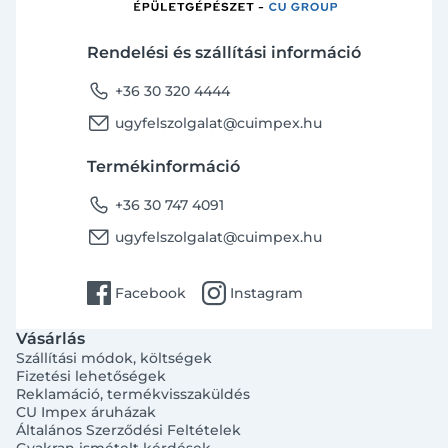
Rendelési és szállítási információ
phone
+36 30 320 4444
email
ugyfelszolgalat@cuimpex.hu
Termékinformáció
phone
+36 30 747 4091
email
ugyfelszolgalat@cuimpex.hu
facebook
instagram
Facebook
Instagram
Vásárlás
Szállítási módok, költségek
Fizetési lehetőségek
Reklamáció, termékvisszaküldés
CU Impex áruházak
Általános Szerződési Feltételek