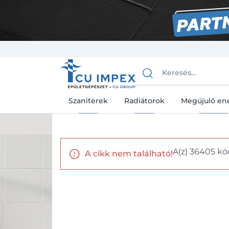
Szaniterek
Radiátorok
Megújuló en
A(z) 36405 kó
A cikk nem található!