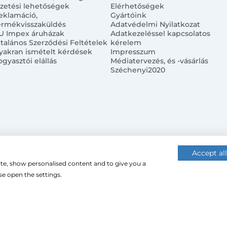
izetési lehetőségek
Elérhetőségek
eklamáció,
Gyártóink
ermékvisszaküldés
Adatvédelmi Nyilatkozat
U Impex áruházak
Adatkezeléssel kapcsolatos
ltalános Szerződési Feltételek
kérelem
yakran ismételt kérdések
Impresszum
ogyasztói elállás
Médiatervezés, és -vásárlás
Széchenyi2020
Accept all
ite, show personalised content and to give you a
 (cookie-kat) használ a nagyobb felhasználói élmény érdekébe
e open the settings.
 használatához.