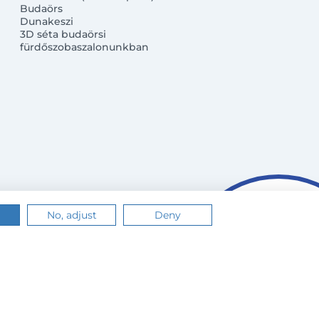
Budaörs
Dunakeszi
3D séta budaörsi
fürdőszobaszalonunkban
No, adjust
Deny
n.
Értem
Tudj meg többet