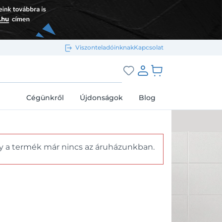
Viszonteladóinknak
Kapcsolat
Bejelentkezés e-mail-címmel
grás a kosárhoz
Cégünkről
Újdonságok
Blog
y a termék már nincs az áruházunkban.
Megjegyzés
Elfelejtett jelszó
Bejelentkezés
Regisztráció
Bejelentkezés közösségi fiókkal