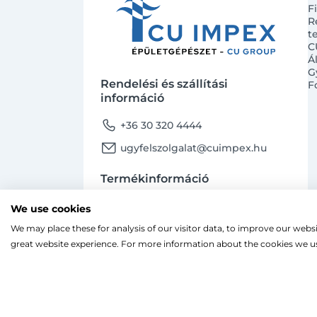
F
R
t
C
Á
G
Rendelési és szállítási
F
információ
phone
+36 30 320 4444
email
ugyfelszolgalat@cuimpex.hu
Termékinformáció
phone
+36 30 747 4091
We use cookies
email
ugyfelszolgalat@cuimpex.hu
We may place these for analysis of our visitor data, to improve our webs
Ahogy a legtöbb weboldal, a miénk is sütiket
great website experience. For more information about the cookies we us
A böngészés folytatásával hozzájárulsz a sütik
facebook
instagram
Facebook
Instagram