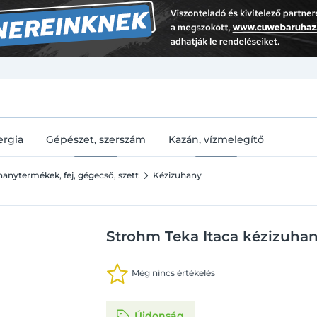
U
ergia
Gépészet, szerszám
Kazán, vízmelegítő
anytermékek, fej, gégecső, szett
Kézizuhany
Strohm Teka Itaca kézizuhan
Még nincs értékelés
Újdonság