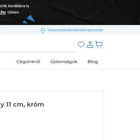
Viszonteladóinknak
Kapcsolat
Bejelentkezés e-mail-címmel
grás a kosárhoz
Cégünkről
Újdonságok
Blog
Megjegyzés
Elfelejtett jelszó
y 11 cm, króm
Bejelentkezés
Regisztráció
Bejelentkezés közösségi fiókkal