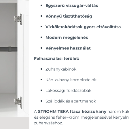
Egyszerű vízsugár-váltás
Könnyű tisztíthatóság
Vízkőlerakódások gyors eltávolítása
Modern megjelenés
Kényelmes használat
Felhasználási terület:
Zuhanykabinok
Kád-zuhany kombinációk
Lakossági fürdőszobák
Szállodák és apartmanok
A
STROHM TEKA Itaca kézizuhany
három külö
és elegáns fehér–króm megjelenésével kényelm
zuhanyzáshoz.