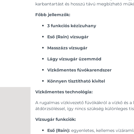
karbantartást és hosszú távú megbízható műkö
Főbb jellemzők:
3 funkciós kézizuhany
Eső (Rain) vízsugár
Masszázs vízsugár
Lágy vízsugár üzemmód
Vízkőmentes fúvókarendszer
Könnyen tisztítható kivitel
Vízkőmentes technológia:
A rugalmas vízkivezető fúvókákról a vízkő és a
átdörzsöléssel, így nincs szükség különleges tis
Vízsugár funkciók:
Eső (Rain):
egyenletes, kellemes vízáram