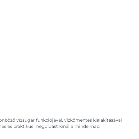
nböző vízsugár funkciójával, vízkőmentes kialakításával
es és praktikus megoldást kínál a mindennapi