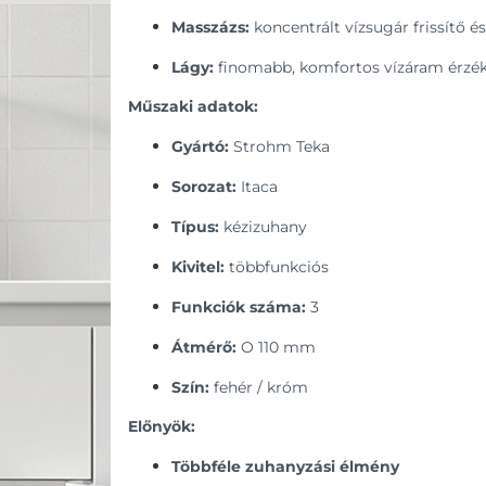
Masszázs:
koncentrált vízsugár frissítő és
Lágy:
finomabb, komfortos vízáram érzé
Műszaki adatok:
Gyártó:
Strohm Teka
Sorozat:
Itaca
Típus:
kézizuhany
Kivitel:
többfunkciós
Funkciók száma:
3
Átmérő:
O 110 mm
Szín:
fehér / króm
Előnyök:
Többféle zuhanyzási élmény