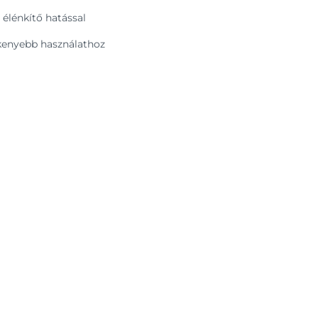
 élénkítő hatással
kenyebb használathoz