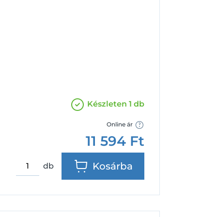
Facebook
Google
Készleten 1 db
Online ár
11 594
Ft
Kosárba
db