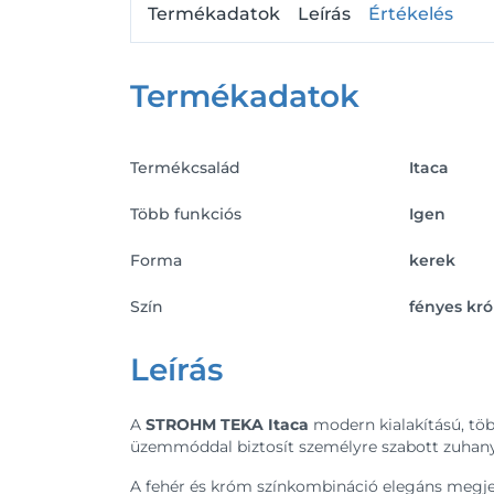
Termékadatok
Leírás
Értékelés
Termékadatok
Termékcsalád
Itaca
Több funkciós
Igen
Forma
kerek
Szín
fényes kr
Leírás
A
STROHM TEKA Itaca
modern kialakítású, tö
üzemmóddal biztosít személyre szabott zuhany
A fehér és króm színkombináció elegáns megje