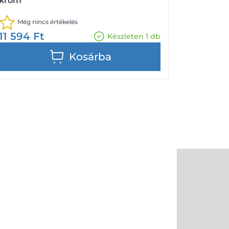
króm
Még nincs értékelés
11 594
Ft
Készleten 1 db
Kosárba