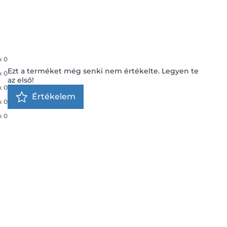
x
0
Ezt a terméket még senki nem értékelte. Legyen te
x
0
az első!
x
0
Értékelem
x
0
x
0