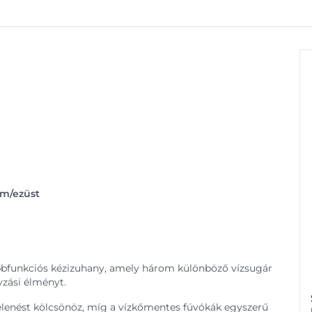
óm/ezüst
bbfunkciós kézizuhany, amely három különböző vízsugár
zási élményt.
lenést kölcsönöz, míg a vízkőmentes fúvókák egyszerű