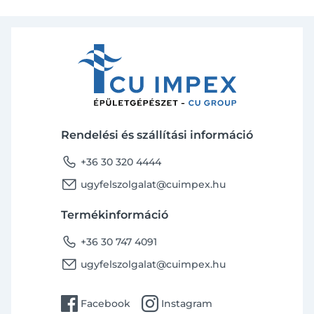
Rendelési és szállítási információ
phone
+36 30 320 4444
email
ugyfelszolgalat@cuimpex.hu
Termékinformáció
phone
+36 30 747 4091
email
ugyfelszolgalat@cuimpex.hu
facebook
instagram
Facebook
Instagram