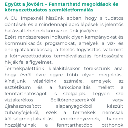
Grohe
Együtt a jövőért – Fenntartható megoldások és
környezettudatos szemléletformálás
A CU Impexnél hiszünk abban, hogy a tudatos
Készleten
döntések és a mindennapi apró lépések is jelentős
hatással lehetnek környezetünk jövőjére.
Ezért rendszeresen indítunk olyan kampányokat és
Kifutó
kommunikációs programokat, amelyek a víz- és
energiatakarékosság, a felelős fogyasztás, valamint
Ár
a környezettudatos termékválasztás fontosságára
hívják fel a figyelmet.
Termékpalettánk kialakításakor törekszünk arra,
hogy évről évre egyre több olyan megoldást
kínáljunk vásárlóink számára, amelyek az
esztétikum és a funkcionalitás mellett a
Tömeg
fenntarthatóságot is szolgálják. Legyen szó
víztakarékos öblítőrendszerekről vagy
újrahasznosított alapanyagokból készült
zuhanyfejekről, ezek a termékek nemcsak
költségmegtakarítást eredményeznek, hanem
hozzájárulnak a fenntarthatóbb otthonok