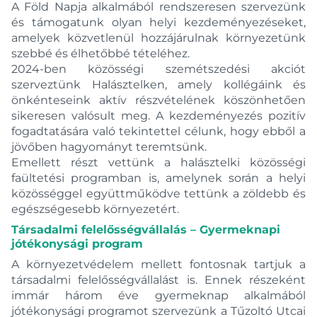
A Föld Napja alkalmából rendszeresen szervezünk
és támogatunk olyan helyi kezdeményezéseket,
amelyek közvetlenül hozzájárulnak környezetünk
szebbé és élhetőbbé tételéhez.
2024-ben közösségi szemétszedési akciót
szerveztünk Halásztelken, amely kollégáink és
önkénteseink aktív részvételének köszönhetően
sikeresen valósult meg. A kezdeményezés pozitív
fogadtatására való tekintettel célunk, hogy ebből a
jövőben hagyományt teremtsünk.
Emellett részt vettünk a halásztelki közösségi
faültetési programban is, amelynek során a helyi
közösséggel együttműködve tettünk a zöldebb és
egészségesebb környezetért.
Társadalmi felelősségvállalás – Gyermeknapi
jótékonysági program
A környezetvédelem mellett fontosnak tartjuk a
társadalmi felelősségvállalást is. Ennek részeként
immár három éve gyermeknap alkalmából
jótékonysági programot szervezünk a Tűzoltó Utcai