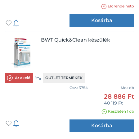
Előrendelhető
Kosárba
BWT Quick&Clean készülék
Ár akció
OUTLET TERMÉKEK
Csz.:
3754
Me.:
db
28 886 Ft
40 119 Ft
Készleten 1 db
Kosárba