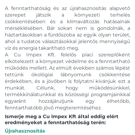
A fenntarthatóság és az újrahasznosítás alapvető
szerepet játszik a környezeti terhelés
csökkentésében és a klímaváltozás hatásainak
mérséklésében. Bár sokan nem is gondolnák, a
háztartásokban a fürdőszoba az egyik olyan terület,
ahol a tudatos választásokkal jelentős mennyiségű
víz és energia takarítható meg.
A Cu Impex Kft. felelős piaci szereplőként
elkötelezett a környezet védelme és a fenntartható
működés mellett. Az elmúlt években számos lépést
tettünk ökológiai lábnyomunk csökkentése
érdekében, és a jövőben is folytatni kívánjuk ezt a
munkát. Célunk, hogy működésünkkel,
termékkínálatunkkal és közösségi programjainkkal
egyaránt hozzájáruljunk egy élhetőbb,
fenntarthatóbb jövő megteremtéséhez.
Ismerje meg a Cu Impex Kft által eddig elért
eredményeket a fenntarthatóság terén:
Újrahasznosítás