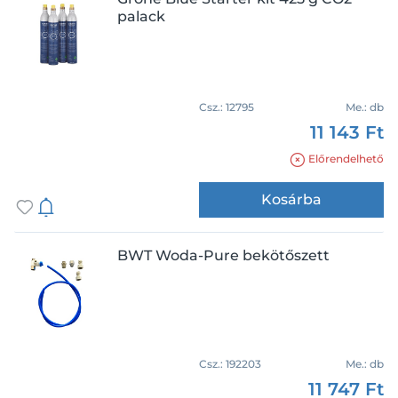
palack
Csz.:
12795
Me.:
db
11 143 Ft
Előrendelhető
Kosárba
BWT Woda-Pure bekötőszett
Csz.:
192203
Me.:
db
11 747 Ft