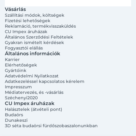
Vásárlás
Szállítási módok, költségek
Fizetési lehetőségek
Reklamáció, termékvisszaküldés
CU Impex áruházak
Általános Szerződési Feltételek
Gyakran ismételt kérdések
Fogyasztói elállás
Általános információk
Bejelentkezés e-mail-címmel
Karrier
Elérhetőségek
Gyártóink
Adatvédelmi Nyilatkozat
Adatkezeléssel kapcsolatos kérelem
Impresszum
Médiatervezés, és -vásárlás
Széchenyi2020
Megjegyzés
Elfelejtett jelszó
CU Impex áruházak
Halásztelek (átvételi pont)
Budaörs
Bejelentkezés
Dunakeszi
3D séta budaörsi fürdőszobaszalonunkban
Regisztráció