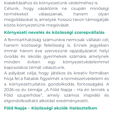
kialakításához és környezetünk védelméhez is.
Célunk, hogy vásárlóink ne csupán minőségi
termékeket válasszanak, hanem olyan
megoldásokat is, amelyek hosszú távon támogatják
közös környezetünk megóvását.
Környezeti nevelés és közösségi szerepvállalás
A fenntarthatóság számunkra nemcsak vállalati cél,
hanem közösségi felelősség is. Ennek jegyében
immár három éve szervezünk rajzpályázatot helyi
óvodás és iskolás gyermekek számára, amelynek
minden évben egy környezetvédelemmel
kapcsolatos témát választunk.
A pályázat célja, hogy játékos és kreatív formában
hívja fel a fiatalok figyelmét a természetvédelem és
a környezettudatos gondolkodás fontosságára. A
2026-os év témája: „A Föld Napja – Ha én lennék a
Föld szuperhőse”, amely számos inspiráló és
elgondolkodtató alkotást eredményezett.
Föld Napja – Közösségi akciók Halásztelken