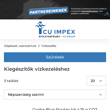
Gépészet, szerszámok
Vízkezelés
Szűrések
Kiegészítők vízkezeléshez
3
találat
Grohe Blue Starter kit 425 g CO2