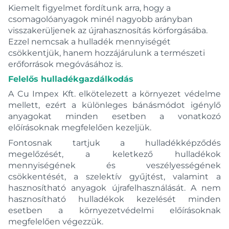
Kiemelt figyelmet fordítunk arra, hogy a
csomagolóanyagok minél nagyobb arányban
visszakerüljenek az újrahasznosítás körforgásába.
Ezzel nemcsak a hulladék mennyiségét
csökkentjük, hanem hozzájárulunk a természeti
erőforrások megóvásához is.
Felelős hulladékgazdálkodás
A Cu Impex Kft. elkötelezett a környezet védelme
mellett, ezért a különleges bánásmódot igénylő
anyagokat minden esetben a vonatkozó
előírásoknak megfelelően kezeljük.
Fontosnak tartjuk a hulladékképződés
megelőzését, a keletkező hulladékok
mennyiségének és veszélyességének
csökkentését, a szelektív gyűjtést, valamint a
hasznosítható anyagok újrafelhasználását. A nem
hasznosítható hulladékok kezelését minden
Márka
esetben a környezetvédelmi előírásoknak
megfelelően végezzük.
BWT