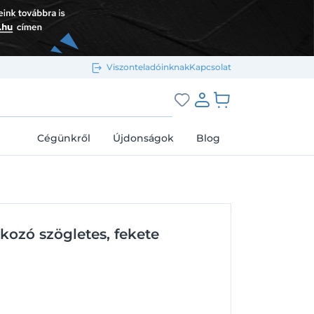
Viszonteladóinknak
Kapcsolat
Bejelentkezés e-mail-címmel
grás a kosárhoz
Cégünkről
Újdonságok
Blog
Megjegyzés
Elfelejtett jelszó
kozó szögletes, fekete
Bejelentkezés
Regisztráció
Bejelentkezés közösségi fiókkal