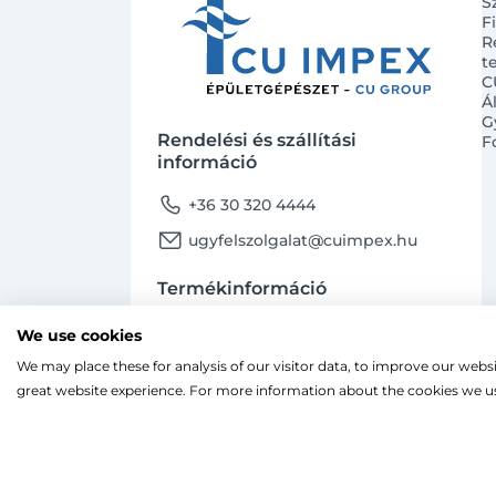
S
F
R
t
C
Á
G
Rendelési és szállítási
F
információ
phone
+36 30 320 4444
email
ugyfelszolgalat@cuimpex.hu
Termékinformáció
phone
+36 30 747 4091
We use cookies
email
ugyfelszolgalat@cuimpex.hu
We may place these for analysis of our visitor data, to improve our webs
Ahogy a legtöbb weboldal, a miénk is sütiket
great website experience. For more information about the cookies we us
A böngészés folytatásával hozzájárulsz a sütik
facebook
instagram
Facebook
Instagram