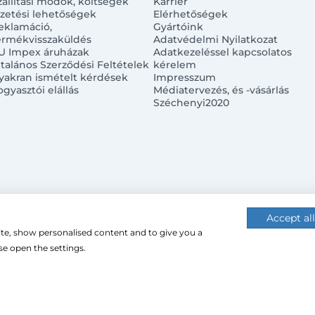
zállítási módok, költségek
Karrier
izetési lehetőségek
Elérhetőségek
eklamáció,
Gyártóink
ermékvisszaküldés
Adatvédelmi Nyilatkozat
U Impex áruházak
Adatkezeléssel kapcsolatos
ltalános Szerződési Feltételek
kérelem
yakran ismételt kérdések
Impresszum
ogyasztói elállás
Médiatervezés, és -vásárlás
Széchenyi2020
Accept all
ite, show personalised content and to give you a
 (cookie-kat) használ a nagyobb felhasználói élmény érdekébe
e open the settings.
 használatához.