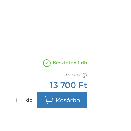
Facebook
Google
Készleten 1 db
Online ár
13 700
Ft
Kosárba
db