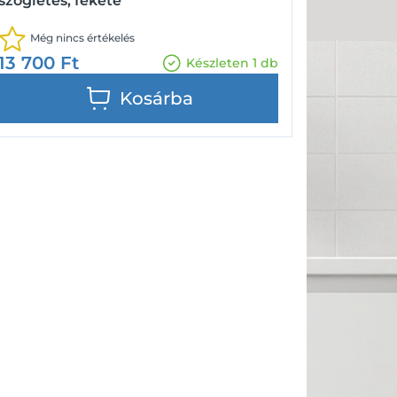
szögletes, fekete
Még nincs értékelés
13 700
Ft
Készleten 1 db
Kosárba