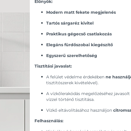
Előnyök:
Modern matt fekete megjelenés
Tartós sárgaréz kivitel
Praktikus gégecső csatlakozás
Elegáns fürdőszobai kiegészítő
Egyszerű szerelhetőség
Tisztítási javaslat:
A felület védelme érdekében
ne használj
tisztítószerek kivételével).
A vízkőlerakódás megelőzéséhez javasolt 
vízzel történő tisztítása.
Vízkő eltávolításához használjon
citromsa
Felhasználás: