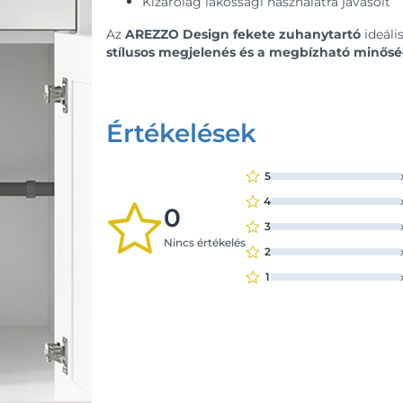
Kizárólag lakossági használatra javasolt
Az
AREZZO Design fekete zuhanytartó
ideáli
stílusos megjelenés és a megbízható minős
Értékelések
5
4
0
3
Nincs értékelés
2
1