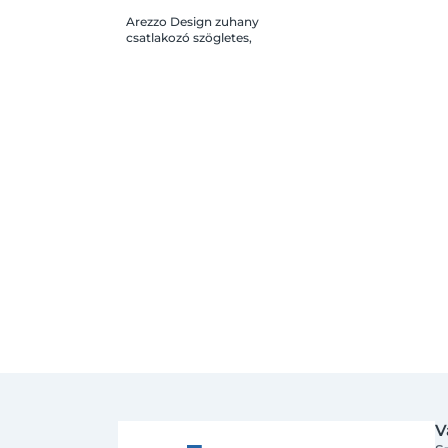
Arezzo Design zuhany
csatlakozó szögletes,
fekete
V