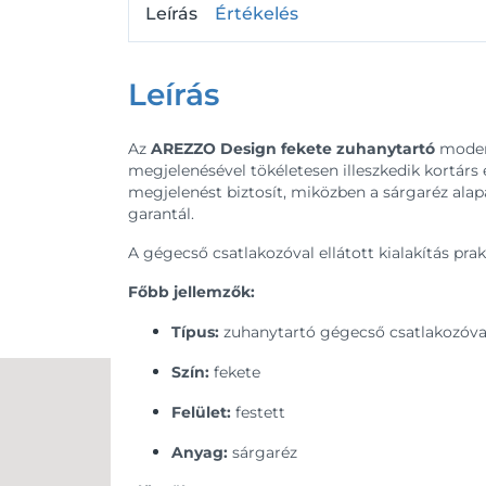
Leírás
Értékelés
Leírás
Az
AREZZO Design fekete zuhanytartó
modern
megjelenésével tökéletesen illeszkedik kortárs
megjelenést biztosít, miközben a sárgaréz al
garantál.
A gégecső csatlakozóval ellátott kialakítás pra
Főbb jellemzők:
Típus:
zuhanytartó gégecső csatlakozóva
Szín:
fekete
Felület:
festett
Anyag:
sárgaréz