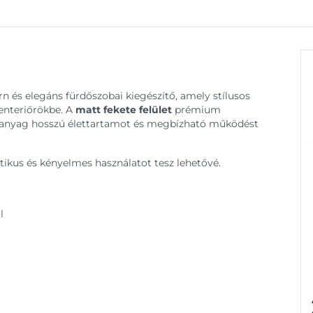
 és elegáns fürdőszobai kiegészítő, amely stílusos
 enteriőrökbe. A
matt fekete felület
prémium
apanyag hosszú élettartamot és megbízható működést
ktikus és kényelmes használatot tesz lehetővé.
l