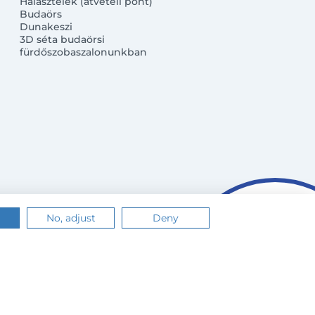
Halásztelek (átvételi pont)
Budaörs
Dunakeszi
3D séta budaörsi
fürdőszobaszalonunkban
No, adjust
Deny
n.
Értem
Tudj meg többet