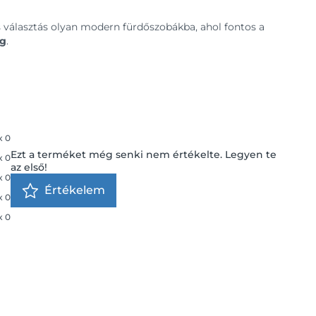
s választás olyan modern fürdőszobákba, ahol fontos a
ég
.
x
0
Ezt a terméket még senki nem értékelte. Legyen te
x
0
az első!
x
0
Értékelem
x
0
x
0