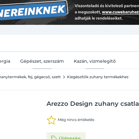
U
ergia
Gépészet, szerszám
Kazán, vízmelegítő
anytermékek, fej, gégecső, szett
Kiegészítők zuhany termékekhez
Arezzo Design zuhany csatla
Még nincs értékelés
Újdonság