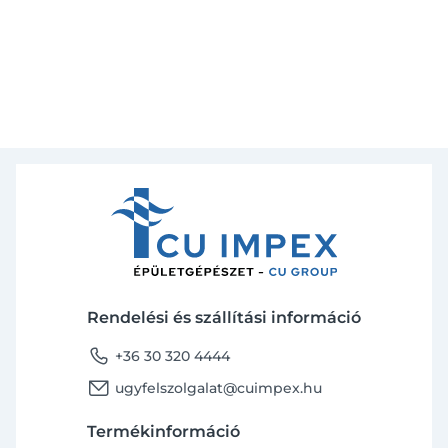
Rendelési és szállítási információ
phone
+36 30 320 4444
email
ugyfelszolgalat@cuimpex.hu
Termékinformáció