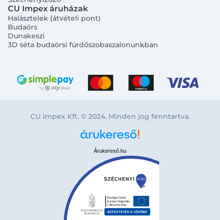
CU Impex áruházak
Halásztelek (átvételi pont)
Budaörs
Dunakeszi
3D séta budaörsi fürdőszobaszalonunkban
CU Impex Kft. © 2024. Minden jog fenntartva.
Árukereső.hu
Bejelentkezés e-mail-címmel