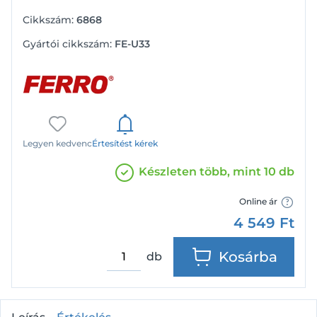
Cikkszám:
6868
Gyártói cikkszám:
FE-U33
Legyen kedvenc
Értesítést kérek
Készleten több, mint 10 db
Online ár
4 549
Ft
Kosárba
db