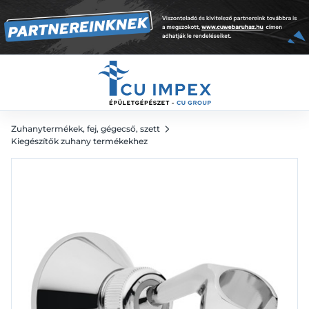
4 549
Ft
Zuhanytermékek, fej, gégecső, szett
Kiegészítők zuhany termékekhez