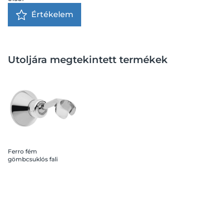
Értékelem
Utoljára megtekintett termékek
Ferro fém
gömbcsuklós fali
zuhanytartó