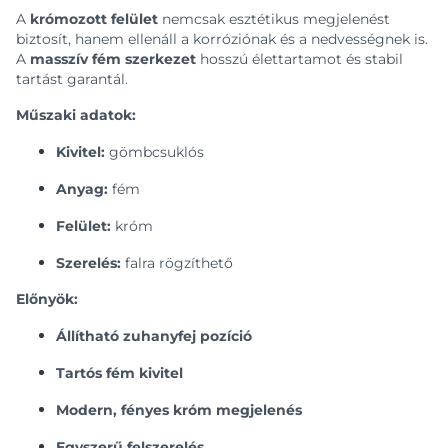
A
krómozott felület
nemcsak esztétikus megjelenést
biztosít, hanem ellenáll a korróziónak és a nedvességnek is.
A
masszív fém szerkezet
hosszú élettartamot és stabil
tartást garantál.
Műszaki adatok:
Kivitel:
gömbcsuklós
Anyag:
fém
Felület:
króm
Szerelés:
falra rögzíthető
Előnyök:
Állítható zuhanyfej pozíció
Tartós fém kivitel
Modern, fényes króm megjelenés
Egyszerű felszerelés