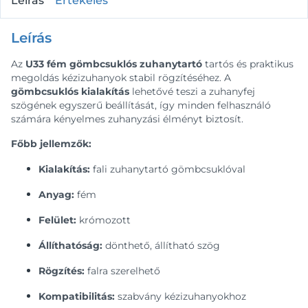
Leírás
Értékelés
Leírás
Az
U33 fém gömbcsuklós zuhanytartó
tartós és praktikus
megoldás kézizuhanyok stabil rögzítéséhez. A
gömbcsuklós kialakítás
lehetővé teszi a zuhanyfej
szögének egyszerű beállítását, így minden felhasználó
számára kényelmes zuhanyzási élményt biztosít.
Főbb jellemzők:
Kialakítás:
fali zuhanytartó gömbcsuklóval
Anyag:
fém
Felület:
krómozott
Állíthatóság:
dönthető, állítható szög
Rögzítés:
falra szerelhető
Kompatibilitás:
szabvány kézizuhanyokhoz