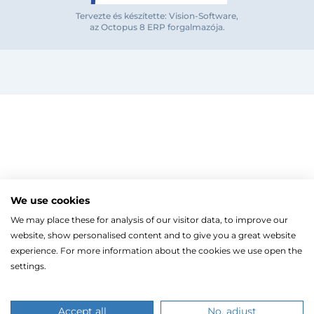
Tervezte és készítette: Vision-Software,
az Octopus 8 ERP forgalmazója
.
Megjegyzés
Elfelejte
Bejelentkezés
Regisztráció
Szaniterek
MOZGÁSKORLÁTOZOTT TERMÉKEK
Radiátorok
We use cookies
Bejelentkezés közösségi fiókkal
ZUHANYKABINOK/AJTÓK
ACÉLLEMEZ LAPRADIÁTOROK
Megújuló energia
We may place these for analysis of our visitor data, to improve our
TÖRÖLKÖZŐSZÁRÍTÓ RADIÁTOR
Íves zuhanykabin
HŐSZIVATTYÚK
Gépészet, szerszám
Facebook
website, show personalised content and to give you a great website
Szögletes zuhanykabin
Törölközőszárító radiátor egyenes
KESZTYŰK, VÉDŐFELSZERELÉSEK
Split levegő-víz hőszivattyú
Kazán, vízmelegítő
Fix zuhanyfal
experience. For more information about the cookies we use open the
Törölközőszárító radiátor íves
LEVÁLASZTÓK
Monoblokkos levegő-víz hőszivattyú
CSŐTERMOSZTÁTOK
Zuhanyajtó
settings.
Fűtőpatron
Hőszivattyúhoz kiegészítő
Ugrás a kosárhoz
ELEKTROMOS KAZÁNOK, KIEGÉSZÍTŐK
Google
Walk-in zuhanyfal
Automata és kézi légtelenítő
Ahogy a legtöbb weboldal, a miénk is sütiket (cookie-kat
FAN-COIL
Kiegészítők zuhanykabinokhoz
Iszapleválasztó
Elektromos kazán
használ a nagyobb felhasználói élmény érdekében.
ZUHANYTÁLCÁK
Kombinált leválasztó
Magasoldalfali fan-coil
Kiegészítők elektromos kazánokhoz
A böngészés folytatásával hozzájárulsz a sütik használatáh
Accept all
No, adjust
Mikrobuborék leválasztó