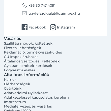
phone
+36 30 747 4091
email
ugyfelszolgalat@cuimpex.hu
facebook
instagram
Facebook
Instagram
Vásárlás
Szállítási módok, költségek
Fizetési lehetőségek
Reklamáció, termékvisszaküldés
CU Impex áruházak
Általános Szerződési Feltételek
Gyakran ismételt kérdések
Fogyasztói elállás
Általános információk
Karrier
Elérhetőségek
Gyártóink
Adatvédelmi Nyilatkozat
Adatkezeléssel kapcsolatos kérelem
Impresszum
Médiatervezés, és -vásárlás
Széchenyi2020