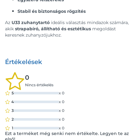
Stabil és biztonságos rögzítés
Az
U33 zuhanytartó
ideális választás mindazok számára,
akik
strapabíró, állítható és esztétikus
megoldást
keresnek zuhanyzójukhoz.
Értékelések
0
Nincs értékelés
5
x
0
4
x
0
3
x
0
2
x
0
1
x
0
Ezt a terméket még senki nem értékelte. Legyen te az
első!