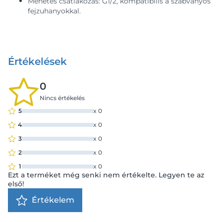
Menetes csatlakozás: G1/2, kompatibilis a szabványos
fejzuhanyokkal.
Értékelések
0
Nincs értékelés
5
x
0
4
x
0
3
x
0
2
x
0
1
x
0
Ezt a terméket még senki nem értékelte. Legyen te az
első!
Értékelem