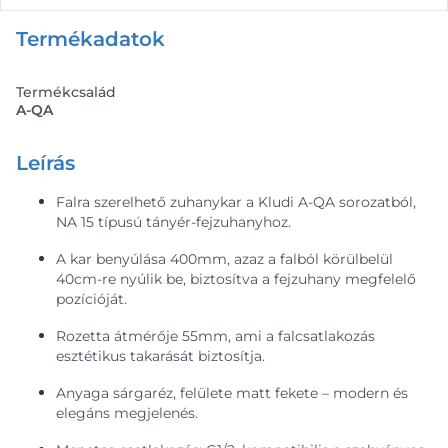
Termékadatok
Termékcsalád
A-QA
Leírás
Falra szerelhető zuhanykar a Kludi A-QA sorozatból,
NA 15 típusú tányér-fejzuhanyhoz.
A kar benyúlása 400mm, azaz a falból körülbelül
40cm-re nyúlik be, biztosítva a fejzuhany megfelelő
pozícióját.
Rozetta átmérője 55mm, ami a falcsatlakozás
esztétikus takarását biztosítja.
Anyaga sárgaréz, felülete matt fekete – modern és
elegáns megjelenés.