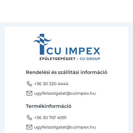
Rendelési és szállítási információ
phone
+36 30 320 4444
email
ugyfelszolgalat@cuimpex.hu
Termékinformáció
phone
+36 30 747 4091
email
ugyfelszolgalat@cuimpex.hu