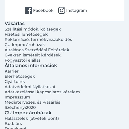
facebook
instagram
Facebook
Instagram
Vásárlás
Szállítási módok, költségek
Fizetési lehetőségek
Reklamáció, termékvisszaküldés
CU Impex áruházak
Általános Szerződési Feltételek
Gyakran ismételt kérdések
Fogyasztói elállás
Általános információk
Karrier
Elérhetőségek
Gyártóink
Adatvédelmi Nyilatkozat
Adatkezeléssel kapcsolatos kérelem
Impresszum
Médiatervezés, és -vásárlás
Széchenyi2020
CU Impex áruházak
Halásztelek (átvételi pont)
Budaörs
Dunakeszi