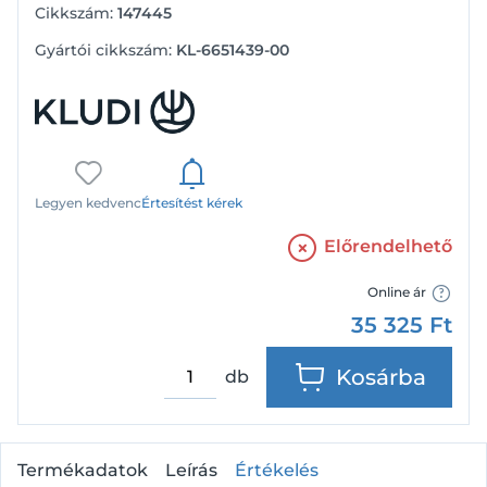
Cikkszám:
147445
Gyártói cikkszám:
KL-6651439-00
Legyen kedvenc
Értesítést kérek
Előrendelhető
Online ár
35 325
Ft
Kosárba
db
Termékadatok
Leírás
Értékelés