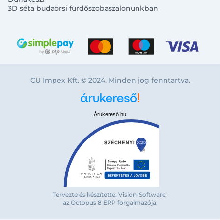
3D séta budaörsi fürdőszobaszalonunkban
CU Impex Kft. © 2024. Minden jog fenntartva.
Árukereső.hu
Bejelentkezés e-mail-címmel
Tervezte és készítette: Vision-Software,
az Octopus 8 ERP forgalmazója
.
Megjegyzés
Elfelejte