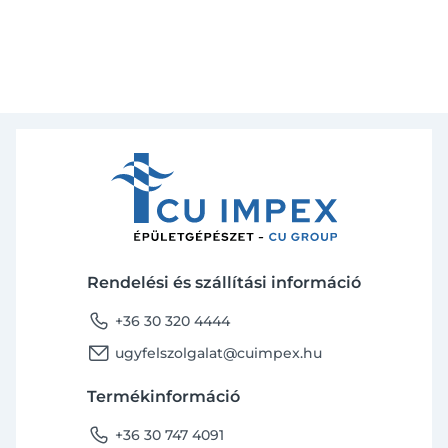
Rendelési és szállítási információ
phone
+36 30 320 4444
email
ugyfelszolgalat@cuimpex.hu
Termékinformáció
phone
+36 30 747 4091