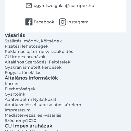
email
ugyfelszolgalat@cuimpex.hu
facebook
instagram
Facebook
Instagram
Vásárlás
Szállítási módok, költségek
Fizetési lehetőségek
Reklamáció, termékvisszaküldés
CU Impex áruházak
Általános Szerződési Feltételek
Gyakran ismételt kérdések
Fogyasztói elállás
Általános információk
Bejelentkezés e-mail-címmel
Karrier
Elérhetőségek
Gyártóink
Adatvédelmi Nyilatkozat
Adatkezeléssel kapcsolatos kérelem
Impresszum
Médiatervezés, és -vásárlás
Széchenyi2020
Megjegyzés
Elfelejtett jelszó
CU Impex áruházak