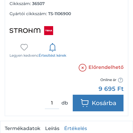
Cikkszám:
36507
Gyártói cikkszám:
TS-1106900
Legyen kedvenc
Értesítést kérek
Előrendelhető
Online ár
9 695
Ft
Kosárba
db
Termékadatok
Leírás
Értékelés