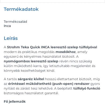
Termékadatok
Termékcsalád
Inca
Leírás
A
Strohm Teka Quick INCA leeresztő szelep túlfolyóval
modern és praktikus megoldás
mosdókhoz
, amely
egyszerű és kényelmes használatot biztosít. A
nyomógombos leeresztő szelep
révén nincs szükség
külön működtető karra, így letisztultabb megjelenést és
könnyebb kezelhetőséget kínál.
A tartós
sárgaréz kivitel
hosszú élettartamot biztosít, míg
az
érintéssel működtethető (push-open) rendszer
gyors
nyitást és zárást tesz lehetővé. A beépített
túlfolyó funkció
biztonságos használatot garantál.
Fő jellemzők