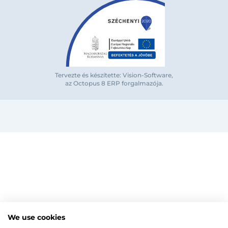
Bejelentkezés e-mail-címmel
Tervezte és készítette: Vision-Software,
az Octopus 8 ERP forgalmazója
.
Megjegyzés
Elfelejte
Bejelentkezés
Regisztráció
Szaniterek
MOZGÁSKORLÁTOZOTT TERMÉKEK
Radiátorok
We use cookies
Bejelentkezés közösségi fiókkal
ZUHANYKABINOK/AJTÓK
ACÉLLEMEZ LAPRADIÁTOROK
Megújuló energia