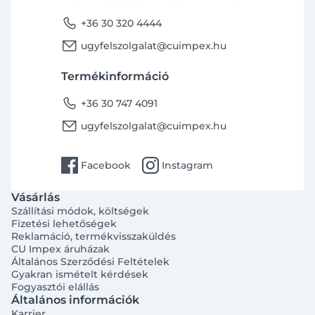
phone
+36 30 320 4444
email
ugyfelszolgalat@cuimpex.hu
Termékinformáció
phone
+36 30 747 4091
email
ugyfelszolgalat@cuimpex.hu
facebook
instagram
Facebook
Instagram
Vásárlás
Szállítási módok, költségek
Fizetési lehetőségek
Reklamáció, termékvisszaküldés
CU Impex áruházak
Általános Szerződési Feltételek
Gyakran ismételt kérdések
Fogyasztói elállás
Általános információk
Karrier