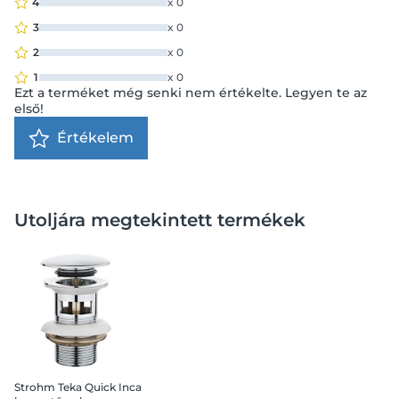
4
x
0
3
x
0
2
x
0
1
x
0
Ezt a terméket még senki nem értékelte. Legyen te az
első!
Értékelem
Utoljára megtekintett termékek
Strohm Teka Quick Inca