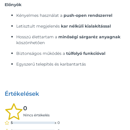
Előnyök
Kényelmes használat a
push-open rendszerrel
Letisztult megjelenés
kar nélküli kialakítással
Hosszú élettartam a
minőségi sárgaréz anyagnak
köszönhetően
Biztonságos működés a
túlfolyó funkcióval
Egyszerű telepítés és karbantartás
Értékelések
0
Nincs értékelés
5
x
0