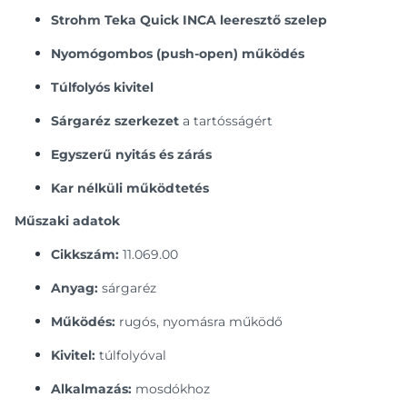
Strohm Teka Quick INCA leeresztő szelep
Nyomógombos (push-open) működés
Túlfolyós kivitel
Sárgaréz szerkezet
a tartósságért
Egyszerű nyitás és zárás
Kar nélküli működtetés
Műszaki adatok
Cikkszám:
11.069.00
Anyag:
sárgaréz
Működés:
rugós, nyomásra működő
Kivitel:
túlfolyóval
Alkalmazás:
mosdókhoz