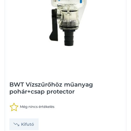
BWT Vízszűrőhöz műanyag
pohár+csap protector
Még nincs értékelés
Kifutó