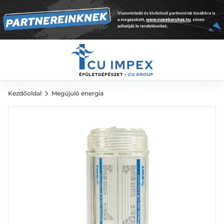
protector
9 193
Ft
Kezdőoldal
Megújuló energia