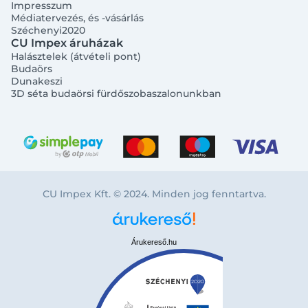
Impresszum
Médiatervezés, és -vásárlás
Széchenyi2020
CU Impex áruházak
Halásztelek (átvételi pont)
Budaörs
Dunakeszi
3D séta budaörsi fürdőszobaszalonunkban
CU Impex Kft. © 2024. Minden jog fenntartva.
Bejelentkezés e-mail-címmel
Árukereső.hu