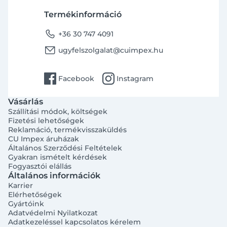
Termékinformáció
phone
+36 30 747 4091
email
ugyfelszolgalat@cuimpex.hu
facebook
instagram
Facebook
Instagram
Vásárlás
Szállítási módok, költségek
Fizetési lehetőségek
Reklamáció, termékvisszaküldés
CU Impex áruházak
Általános Szerződési Feltételek
Gyakran ismételt kérdések
Fogyasztói elállás
Általános információk
Karrier
Elérhetőségek
Gyártóink
Adatvédelmi Nyilatkozat
Adatkezeléssel kapcsolatos kérelem