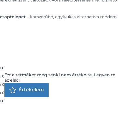
bereknek szánt változat, gyors telepítéssel és megbízható
ócsaptelepet
– korszerűbb, egylyukas alternatíva modern
x
0
Ezt a terméket még senki nem értékelte. Legyen te
x
0
az első!
x
0
Értékelem
x
0
x
0