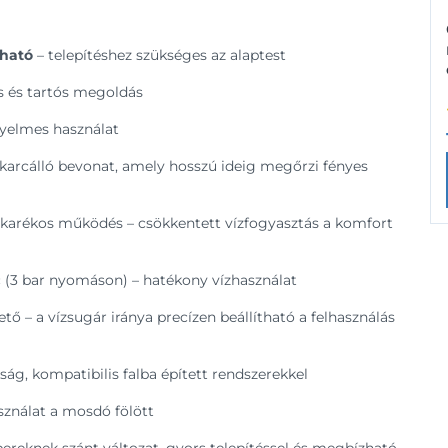
lható
– telepítéshez szükséges az alaptest
ns és tartós megoldás
yelmes használat
, karcálló bevonat, amely hosszú ideig megőrzi fényes
takarékos működés – csökkentett vízfogyasztás a komfort
erc (3 bar nyomáson) – hatékony vízhasználat
ető – a vízsugár iránya precízen beállítható a felhasználás
ság, kompatibilis falba épített rendszerekkel
ználat a mosdó fölött