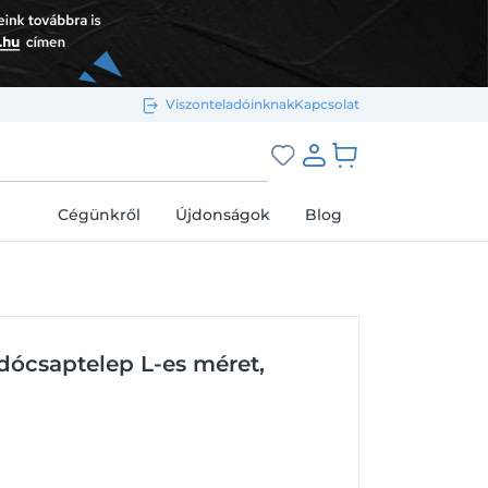
Viszonteladóinknak
Kapcsolat
Bejelentkezés e-mail-címmel
grás a kosárhoz
Cégünkről
Újdonságok
Blog
Megjegyzés
Elfelejtett jelszó
dócsaptelep L-es méret,
Bejelentkezés
Regisztráció
Bejelentkezés közösségi fiókkal