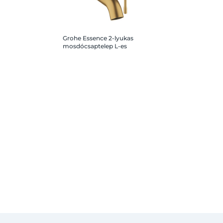
Grohe Essence 2-lyukas
mosdócsaptelep L-es
méret, brushed cool
sunrise