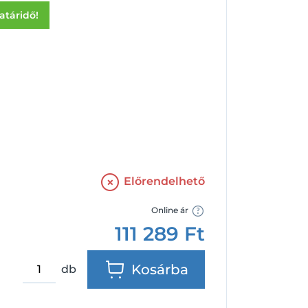
Facebook
Google
határidő!
Előrendelhető
Online ár
111 289
Ft
Kosárba
db