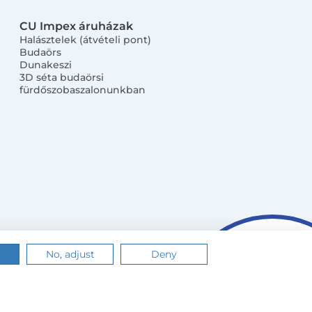
CU Impex áruházak
Halásztelek (átvételi pont)
Budaörs
Dunakeszi
3D séta budaörsi
fürdőszobaszalonunkban
No, adjust
Deny
n.
Értem
Tudj meg többet