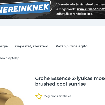
U
ergia
Gépészet, szerszám
Kazán, vízmelegítő
sdó csaptelep
Grohe Essence 2-lyukas mos
brushed cool sunrise
Még nincs értékelés