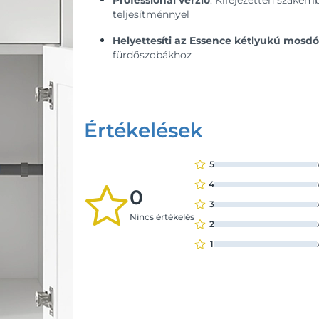
Professional verzió
: Kifejezetten szakem
teljesítménnyel
Helyettesíti az Essence kétlyukú mosd
fürdőszobákhoz
Értékelések
5
4
0
3
Nincs értékelés
2
1