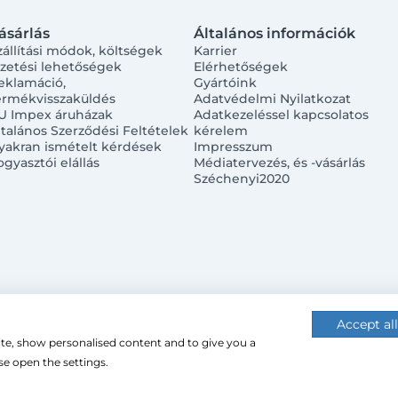
ásárlás
Általános információk
zállítási módok, költségek
Karrier
izetési lehetőségek
Elérhetőségek
eklamáció,
Gyártóink
ermékvisszaküldés
Adatvédelmi Nyilatkozat
U Impex áruházak
Adatkezeléssel kapcsolatos
ltalános Szerződési Feltételek
kérelem
yakran ismételt kérdések
Impresszum
ogyasztói elállás
Médiatervezés, és -vásárlás
Széchenyi2020
Accept all
ite, show personalised content and to give you a
 (cookie-kat) használ a nagyobb felhasználói élmény érdekébe
e open the settings.
 használatához.