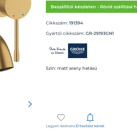
Beszállítói készleten - Rövid szállítási 
Cikkszám:
191394
Gyártói cikkszám:
GR-29193GN1
Szín: matt arany hatású
Legyen kedvenc
Értesítést kérek