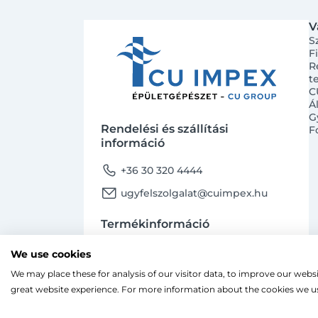
V
S
F
R
t
C
Á
G
Rendelési és szállítási
F
információ
phone
+36 30 320 4444
email
ugyfelszolgalat@cuimpex.hu
Termékinformáció
phone
+36 30 747 4091
We use cookies
email
ugyfelszolgalat@cuimpex.hu
We may place these for analysis of our visitor data, to improve our webs
Ahogy a legtöbb weboldal, a miénk is sütiket
great website experience. For more information about the cookies we us
A böngészés folytatásával hozzájárulsz a sütik
facebook
instagram
Facebook
Instagram