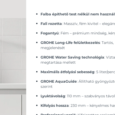
Falba építhető test nélkül nem haszná
Fali rozetta
: Masszív, fém kivitel – elegá
Fogantyú
: Fém – prémium minőség, kén
GROHE Long-Life felületkezelés
: Tartós
megjelenését
GROHE Water Saving technológia
: Víz
megtartása mellett
Maximális átfolyási sebesség
: 5 liter/p
GROHE AquaGuide
: Állítható gyöngyözt
szerint
Lyuktávolság
: 110 mm – szabványos távol
Kifolyás hossza
: 230 mm – kényelmes has