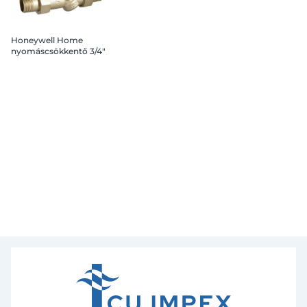
Honeywell Home
nyomáscsökkentő 3/4"
1,5-6 bar, "EB"