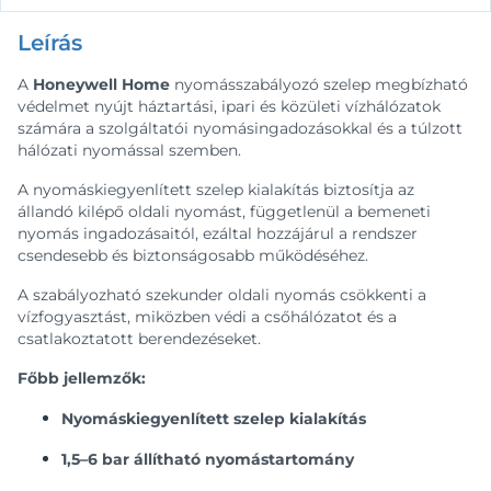
Leírás
A
Honeywell Home
nyomásszabályozó szelep megbízható
védelmet nyújt háztartási, ipari és közületi vízhálózatok
számára a szolgáltatói nyomásingadozásokkal és a túlzott
hálózati nyomással szemben.
A nyomáskiegyenlített szelep kialakítás biztosítja az
állandó kilépő oldali nyomást, függetlenül a bemeneti
nyomás ingadozásaitól, ezáltal hozzájárul a rendszer
csendesebb és biztonságosabb működéséhez.
A szabályozható szekunder oldali nyomás csökkenti a
vízfogyasztást, miközben védi a csőhálózatot és a
csatlakoztatott berendezéseket.
Főbb jellemzők:
Nyomáskiegyenlített szelep kialakítás
1,5–6 bar állítható nyomástartomány