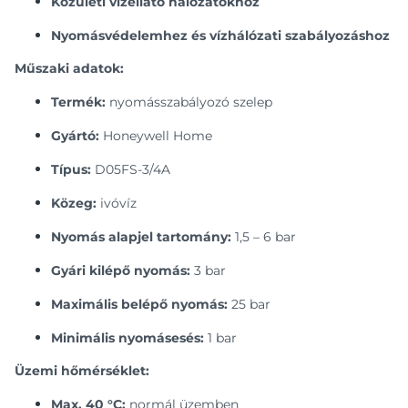
Közületi vízellátó hálózatokhoz
Nyomásvédelemhez és vízhálózati szabályozáshoz
Műszaki adatok:
Termék:
nyomásszabályozó szelep
Gyártó:
Honeywell Home
Típus:
D05FS-3/4A
Közeg:
ivóvíz
Nyomás alapjel tartomány:
1,5 – 6 bar
Gyári kilépő nyomás:
3 bar
Maximális belépő nyomás:
25 bar
Minimális nyomásesés:
1 bar
Üzemi hőmérséklet:
Max. 40 °C:
normál üzemben