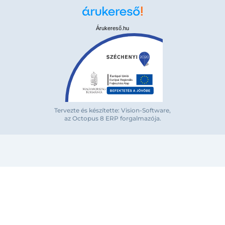
Árukereső.hu
Tervezte és készítette: Vision-Software,
az Octopus 8 ERP forgalmazója
.
Bejelentkezés e-mail-címmel