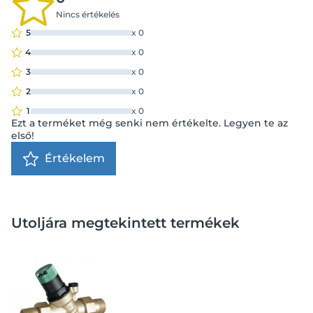
Nincs értékelés
5
x
0
4
x
0
3
x
0
2
x
0
1
x
0
Ezt a terméket még senki nem értékelte. Legyen te az
első!
Értékelem
Utoljára megtekintett termékek