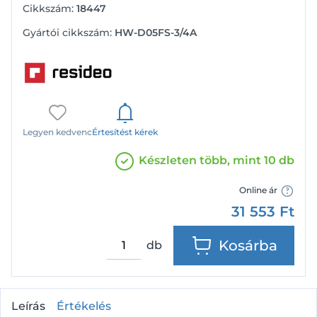
Cikkszám:
18447
Gyártói cikkszám:
HW-D05FS-3/4A
Legyen kedvenc
Értesítést kérek
Készleten több, mint 10 db
Online ár
31 553
Ft
Kosárba
db
Leírás
Értékelés