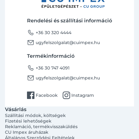
Rendelési és szállítási információ
phone
+36 30 320 4444
email
ugyfelszolgalat@cuimpex.hu
Termékinformáció
phone
+36 30 747 4091
email
ugyfelszolgalat@cuimpex.hu
facebook
instagram
Facebook
Instagram
Vásárlás
Szállítási módok, költségek
Fizetési lehetőségek
Reklamáció, termékvisszaküldés
CU Impex áruházak
Általános Szerződési Feltételek