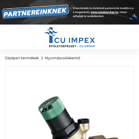
bar, "EB"
31 553
Ft
Gázipari termékek
Nyomáscsökkentő