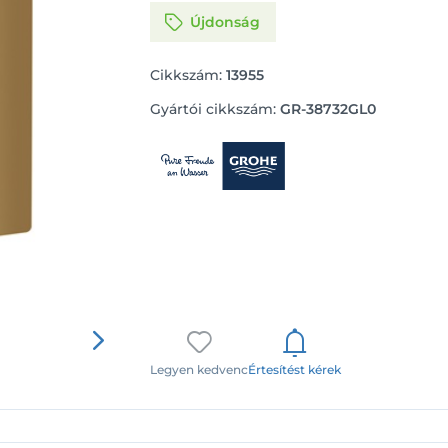
Újdonság
Cikkszám:
13955
Gyártói cikkszám:
GR-38732GL0
Legyen kedvenc
Értesítést kérek