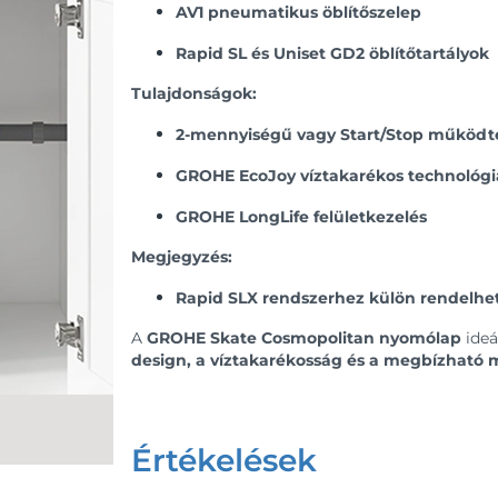
AV1 pneumatikus öblítőszelep
Rapid SL és Uniset GD2 öblítőtartályok
Tulajdonságok:
2-mennyiségű vagy Start/Stop működt
GROHE EcoJoy víztakarékos technológi
GROHE LongLife felületkezelés
Megjegyzés:
Rapid SLX rendszerhez külön rendelhető
A
GROHE Skate Cosmopolitan nyomólap
ideá
design, a víztakarékosság és a megbízható
Értékelések