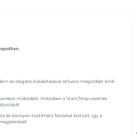
opolitan
rn és elegáns kialakításával stílusos megoldást kínál
akarékos működést, miközben a Start/Stop vezérlés
ályozását.
és könnyen tisztítható felületet biztosít, így a
megjelenését.