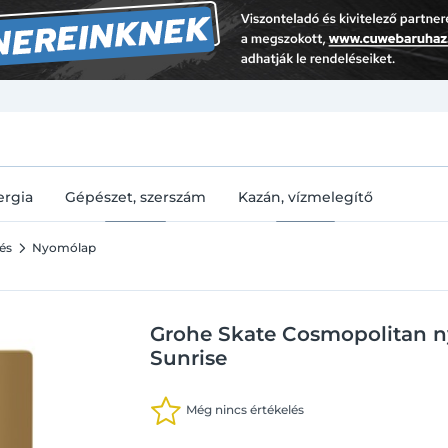
U
ergia
Gépészet, szerszám
Kazán, vízmelegítő
és
Nyomólap
Grohe Skate Cosmopolitan n
Sunrise
Még nincs értékelés