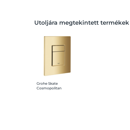
Utoljára megtekintett termékek
Grohe Skate
Cosmopolitan
nyomólap 16,5x19,7 cm,
Cool Sunrise