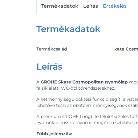
Termékadatok
Leírás
Értékelés
Termékadatok
Termékcsalád
kate Cosm
Leírás
A
GROHE Skate Cosmopolitan nyomólap
mode
falsík alatti WC-öblítőrendszerekhez.
A kétmennyiségű öblítési funkció segíti a vízt
lehetővé teszi az öblítővíz mennyiségének szab
A prémium GROHE LongLife felületkezelés tartós 
nyomólap hosszú távon is megőrzi esztétikus 
Főbb jellemzők: