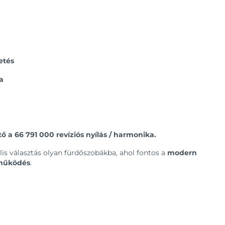
etés
a
 a 66 791 000 revíziós nyílás / harmonika.
lis választás olyan fürdőszobákba, ahol fontos a
modern
 működés
.