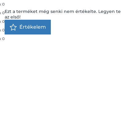
x
0
Ezt a terméket még senki nem értékelte. Legyen te
x
0
az első!
x
0
Értékelem
x
0
x
0