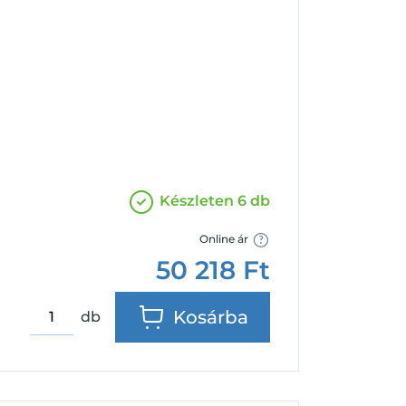
Facebook
Google
Készleten 6 db
Online ár
50 218
Ft
Kosárba
db