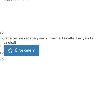
x
0
Ezt a terméket még senki nem értékelte. Legyen te
x
0
az első!
x
0
Értékelem
x
0
x
0