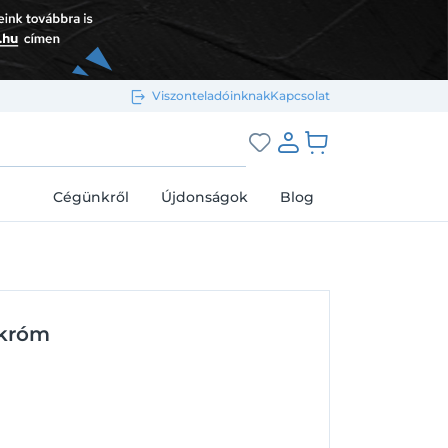
Viszonteladóinknak
Kapcsolat
Bejelentkezés e-mail-címmel
grás a kosárhoz
Cégünkről
Újdonságok
Blog
Megjegyzés
Elfelejtett jelszó
 króm
Bejelentkezés
Regisztráció
Bejelentkezés közösségi fiókkal