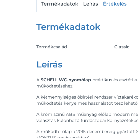
Termékadatok
Leírás
Értékelés
Termékadatok
Termékcsalád
Classic
Leírás
A
SCHELL WC-nyomólap
praktikus és esztétik
működtetéséhez.
A kétmennyiséges öblítési rendszer víztakaréko
működtetés kényelmes használatot tesz lehető
A króm színű ABS műanyag előlap modern megjel
választás különböző fürdőszobai környezetekbe
A működtetőlap a 2015 decemberéig gyártott S
MONTUS rendszerekhez).