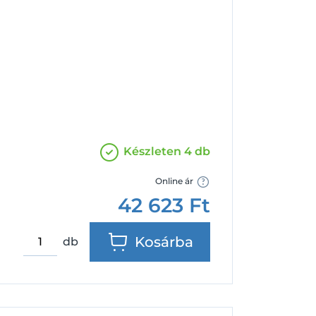
Facebook
Google
Készleten 4 db
Online ár
42 623
Ft
Kosárba
db