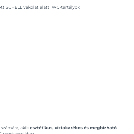
t SCHELL vakolat alatti WC-tartályok
k számára, akik
esztétikus, víztakarékos és megbízható
-rendszereikhez.