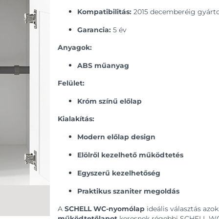
Kompatibilitás:
2015 decemberéig gyártot
Garancia:
5 év
Anyagok:
ABS műanyag
Felület:
Króm színű előlap
Kialakítás:
Modern előlap design
Elölről kezelhető működtetés
Egyszerű kezelhetőség
Praktikus szaniter megoldás
A
SCHELL WC-nyomólap
ideális választás azo
működtetőlapot
keresnek régebbi SCHELL WC