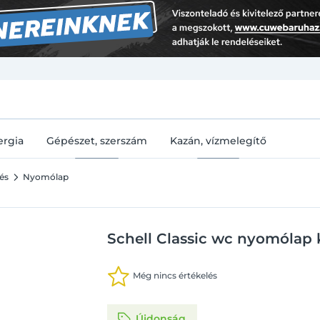
U
ergia
Gépészet, szerszám
Kazán, vízmelegítő
és
Nyomólap
Schell Classic wc nyomólap
Még nincs értékelés
Újdonság