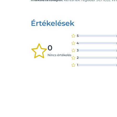
Értékelések
5
4
0
3
Nincs értékelés
2
1