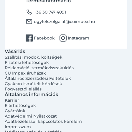
Termékinformáció
phone
+36 30 747 4091
email
ugyfelszolgalat@cuimpex.hu
facebook
instagram
Facebook
Instagram
Vásárlás
Szállítási módok, költségek
Fizetési lehetőségek
Reklamáció, termékvisszaküldés
CU Impex áruházak
Általános Szerződési Feltételek
Gyakran ismételt kérdések
Fogyasztói elállás
Általános információk
Karrier
Elérhetőségek
Gyártóink
Adatvédelmi Nyilatkozat
Adatkezeléssel kapcsolatos kérelem
Impresszum