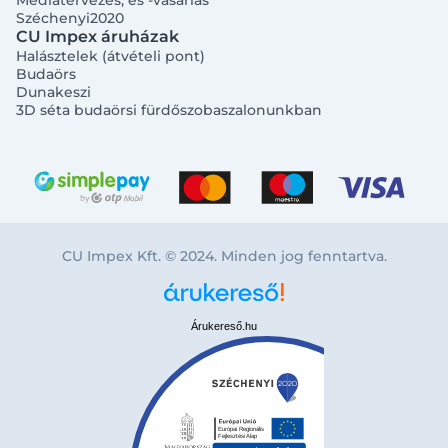
Médiatervezés, és -vásárlás
Széchenyi2020
CU Impex áruházak
Halásztelek (átvételi pont)
Budaörs
Dunakeszi
3D séta budaörsi fürdőszobaszalonunkban
CU Impex Kft. © 2024. Minden jog fenntartva.
Árukereső.hu
Bejelentkezés e-mail-címmel