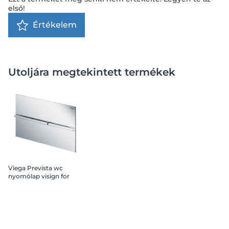
első!
Értékelem
Utoljára megtekintett termékek
Viega Prevista wc
nyomólap visign for
more 204 szálcsiszolt
fém/szálcsiszolt fém