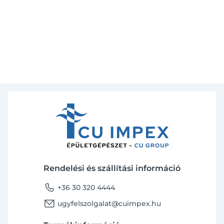
Rendelési és szállítási információ
phone
+36 30 320 4444
email
ugyfelszolgalat@cuimpex.hu