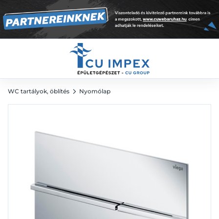
204 szálcsiszolt fém/szálcsiszolt fém
141 720
Ft
WC tartályok, öblítés
Nyomólap