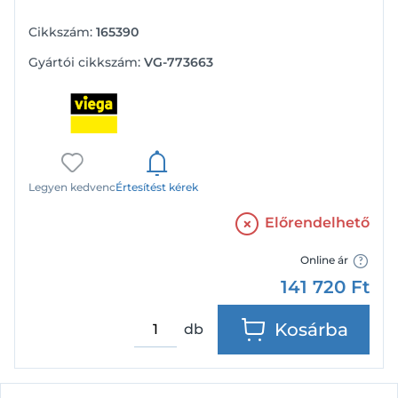
Cikkszám:
165390
Gyártói cikkszám:
VG-773663
Legyen kedvenc
Értesítést kérek
Előrendelhető
Online ár
141 720
Ft
Kosárba
db