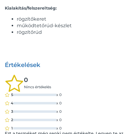
Kialakítás/felszereltség:
rögzítőkeret
működtetőrúd-készlet
rögzítőrúd
Értékelések
0
Nincs értékelés
5
x
0
4
x
0
3
x
0
2
x
0
1
x
0
Ezt a terméket még senki nem értékelte. Legyen te az