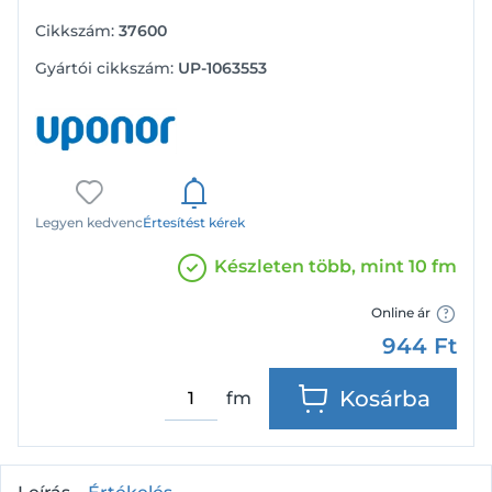
Cikkszám:
37600
Gyártói cikkszám:
UP-1063553
Legyen kedvenc
Értesítést kérek
Készleten több, mint 10 fm
Online ár
944
Ft
Kosárba
fm