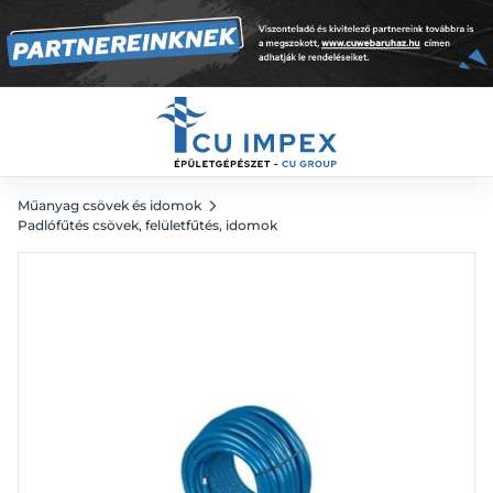
WLS 040 16x2,0 mm, 100 m
944
Ft
Műanyag csövek és idomok
Padlófűtés csövek, felületfűtés, idomok