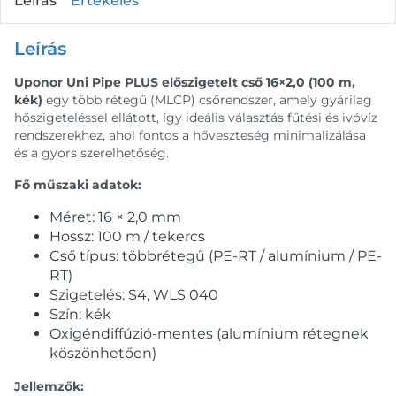
Leírás
Értékelés
Leírás
Uponor Uni Pipe PLUS előszigetelt cső 16×2,0 (100 m,
kék)
egy több rétegű (MLCP) csőrendszer, amely gyárilag
hőszigeteléssel ellátott, így ideális választás fűtési és ivóvíz
rendszerekhez, ahol fontos a hőveszteség minimalizálása
és a gyors szerelhetőség.
Fő műszaki adatok:
Méret: 16 × 2,0 mm
Hossz: 100 m / tekercs
Cső típus: többrétegű (PE-RT / alumínium / PE-
RT)
Szigetelés: S4, WLS 040
Szín: kék
Oxigéndiffúzió-mentes (alumínium rétegnek
köszönhetően)
Jellemzők: