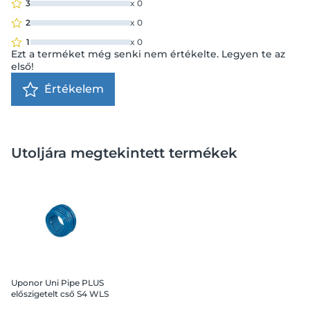
3
x
0
2
x
0
1
x
0
Ezt a terméket még senki nem értékelte. Legyen te az
első!
Értékelem
Utoljára megtekintett termékek
Uponor Uni Pipe PLUS
előszigetelt cső S4 WLS
040 16x2,0 mm, 100 m