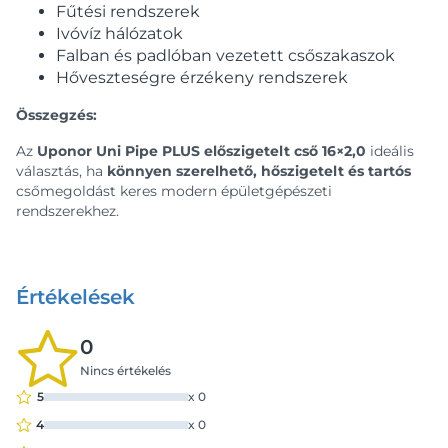
Fűtési rendszerek
Ivóvíz hálózatok
Falban és padlóban vezetett csőszakaszok
Hőveszteségre érzékeny rendszerek
Összegzés:
Az
Uponor Uni Pipe PLUS előszigetelt cső 16×2,0
ideális
választás, ha
könnyen szerelhető, hőszigetelt és tartós
csőmegoldást keres modern épületgépészeti
rendszerekhez.
Értékelések
0
Nincs értékelés
5
x
0
4
x
0