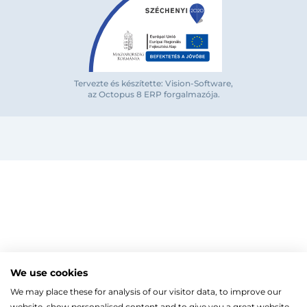
Bejelentkezés e-mail-címmel
Tervezte és készítette: Vision-Software,
az Octopus 8 ERP forgalmazója
.
Megjegyzés
Elfelejte
Bejelentkezés
Regisztráció
Szaniterek
MOZGÁSKORLÁTOZOTT TERMÉKEK
Radiátorok
We use cookies
Bejelentkezés közösségi fiókkal
ZUHANYKABINOK/AJTÓK
ACÉLLEMEZ LAPRADIÁTOROK
Megújuló energia
We may place these for analysis of our visitor data, to improve our
TÖRÖLKÖZŐSZÁRÍTÓ RADIÁTOR
Íves zuhanykabin
HŐSZIVATTYÚK
Gépészet, szerszám
Facebook
website, show personalised content and to give you a great website