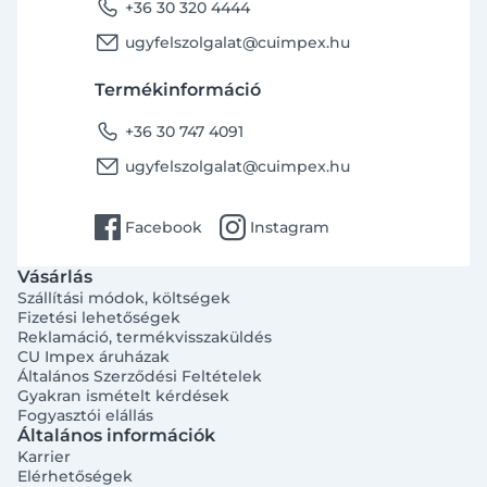
phone
+36 30 320 4444
email
ugyfelszolgalat@cuimpex.hu
Termékinformáció
phone
+36 30 747 4091
email
ugyfelszolgalat@cuimpex.hu
facebook
instagram
Facebook
Instagram
Vásárlás
Szállítási módok, költségek
Fizetési lehetőségek
Reklamáció, termékvisszaküldés
CU Impex áruházak
Általános Szerződési Feltételek
Gyakran ismételt kérdések
Fogyasztói elállás
Általános információk
Karrier
Elérhetőségek