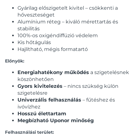
Gyárilag előszigetelt kivitel – csökkenti a
hőveszteséget
Alumínium réteg – kiváló mérettartás és
stabilitás
100%-os oxigéndiffúzió védelem
Kis hőtágulás
Hajlítható, mégis formatartó
Előnyök:
Energiahatékony működés
a szigetelésnek
köszönhetően
Gyors kivitelezés
– nincs szükség külön
szigetelésre
Univerzális felhasználás
– fűtéshez és
ivóvízhez
Hosszú élettartam
Megbízható Uponor minőség
Felhasználási terület: