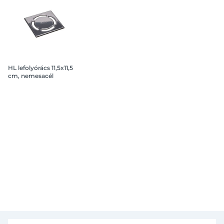
HL lefolyórács 11,5x11,5
cm, nemesacél