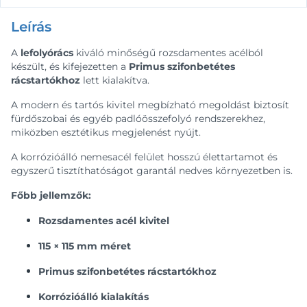
Leírás
A
lefolyórács
kiváló minőségű rozsdamentes acélból
készült, és kifejezetten a
Primus szifonbetétes
rácstartókhoz
lett kialakítva.
A modern és tartós kivitel megbízható megoldást biztosít
fürdőszobai és egyéb padlóösszefolyó rendszerekhez,
miközben esztétikus megjelenést nyújt.
A korrózióálló nemesacél felület hosszú élettartamot és
egyszerű tisztíthatóságot garantál nedves környezetben is.
Főbb jellemzők:
Rozsdamentes acél kivitel
115 × 115 mm méret
Primus szifonbetétes rácstartókhoz
Korrózióálló kialakítás