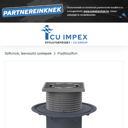
függőleges
22 648
Ft
Szifonok, leeresztő szelepek
Padlószifon