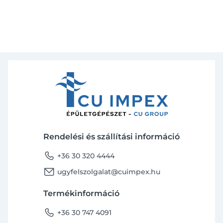
Rendelési és szállítási információ
phone
+36 30 320 4444
email
ugyfelszolgalat@cuimpex.hu
Termékinformáció
phone
+36 30 747 4091