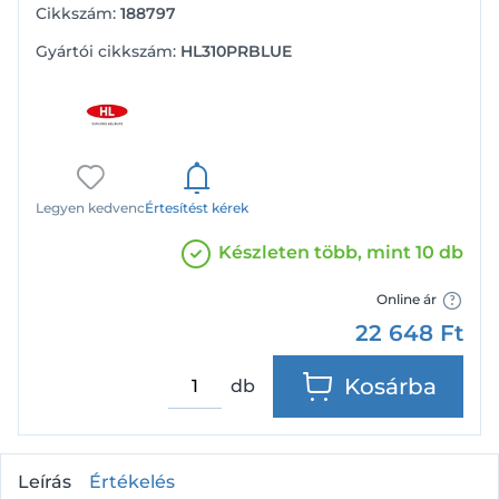
Cikkszám:
188797
Gyártói cikkszám:
HL310PRBLUE
Legyen kedvenc
Értesítést kérek
Készleten több, mint 10 db
Online ár
22 648
Ft
Kosárba
db
Leírás
Értékelés