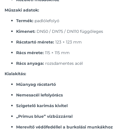
Műszaki adatok:
Termék:
padlólefolyó
Kimenet:
DN50 / DN75 / DN110 függőleges
Rácstartó mérete:
123 × 123 mm
Rács mérete:
115 × 115 mm
Rács anyaga:
rozsdamentes acél
Kialakítás:
Műanyag rácstartó
Nemesacél lefolyórács
Szigetelő karimás kivitel
„Primus blue” vízbűzzárral
Merevítő védőfedéllel a burkolási munkákhoz