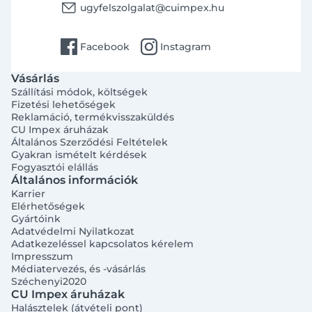
email
ugyfelszolgalat@cuimpex.hu
facebook
instagram
Facebook
Instagram
Vásárlás
Szállítási módok, költségek
Fizetési lehetőségek
Reklamáció, termékvisszaküldés
CU Impex áruházak
Általános Szerződési Feltételek
Gyakran ismételt kérdések
Fogyasztói elállás
Általános információk
Karrier
Elérhetőségek
Gyártóink
Adatvédelmi Nyilatkozat
Adatkezeléssel kapcsolatos kérelem
Impresszum
Médiatervezés, és -vásárlás
Széchenyi2020
CU Impex áruházak
Halásztelek (átvételi pont)