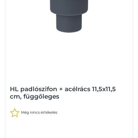
HL padlószifon + acélrács 11,5x11,5
cm, függőleges
Még nincs értékelés