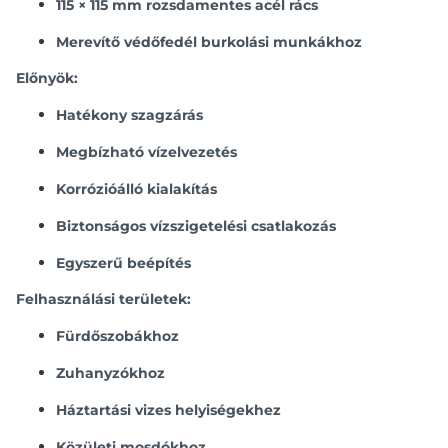
115 × 115 mm rozsdamentes acél rács
Merevítő védőfedél burkolási munkákhoz
Előnyök:
Hatékony szagzárás
Megbízható vízelvezetés
Korrózióálló kialakítás
Biztonságos vízszigetelési csatlakozás
Egyszerű beépítés
Felhasználási területek:
Fürdőszobákhoz
Zuhanyzókhoz
Háztartási vizes helyiségekhez
Közületi mosdókhoz