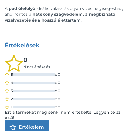
A
padlólefolyó
ideális választás olyan vizes helyiségekhez,
ahol fontos a
hatékony szagvédelem, a megbízható
vízelvezetés és a hosszú élettartam
.
Értékelések
0
Nincs értékelés
5
x
0
4
x
0
3
x
0
2
x
0
1
x
0
Ezt a terméket még senki nem értékelte. Legyen te az
első!
Értékelem