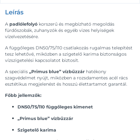
Leírás
A
padlólefolyó
korszerű és megbízható megoldás
fürdőszobák, zuhanyzók és egyéb vizes helyiségek
vízelvezetésére.
A függőleges DN50/75/110 csatlakozás rugalmas telepítést
tesz lehetővé, miközben a szigetelő karima biztonságos
vízszigetelési kapcsolatot biztosít.
A speciális
„Primus blue” vízbűzzár
hatékony
szagvédelmet nyújt, miközben a rozsdamentes acél rács
esztétikus megjelenést és hosszú élettartamot garantál.
Főbb jellemzők:
DN50/75/110 függőleges kimenet
„Primus blue” vízbűzzár
Szigetelő karima