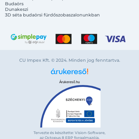
Budaörs
Dunakeszi
3D séta budaörsi fürdőszobaszalonunkban
CU Impex Kft. © 2024. Minden jog fenntartva.
Árukereső.hu
Tervezte és készítette: Vision-Software,
Bejelentkezés e-mail-címmel
az Octopus 8 ERP forgalmazója
.