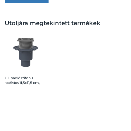
Utoljára megtekintett termékek
HL padlószifon +
acélrács 11,5x11,5 cm,
függőleges