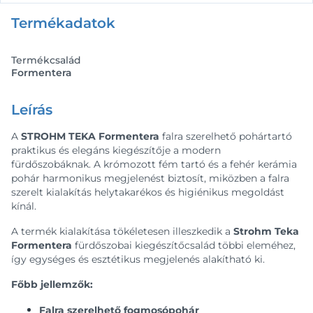
Termékadatok
Termékcsalád
Formentera
Leírás
A
STROHM TEKA Formentera
falra szerelhető pohártartó
praktikus és elegáns kiegészítője a modern
fürdőszobáknak. A krómozott fém tartó és a fehér kerámia
pohár harmonikus megjelenést biztosít, miközben a falra
szerelt kialakítás helytakarékos és higiénikus megoldást
kínál.
A termék kialakítása tökéletesen illeszkedik a
Strohm Teka
Formentera
fürdőszobai kiegészítőcsalád többi eleméhez,
így egységes és esztétikus megjelenés alakítható ki.
Főbb jellemzők:
Falra szerelhető fogmosópohár