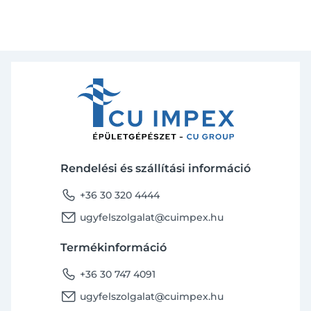
Rendelési és szállítási információ
phone
+36 30 320 4444
email
ugyfelszolgalat@cuimpex.hu
Termékinformáció
phone
+36 30 747 4091
email
ugyfelszolgalat@cuimpex.hu