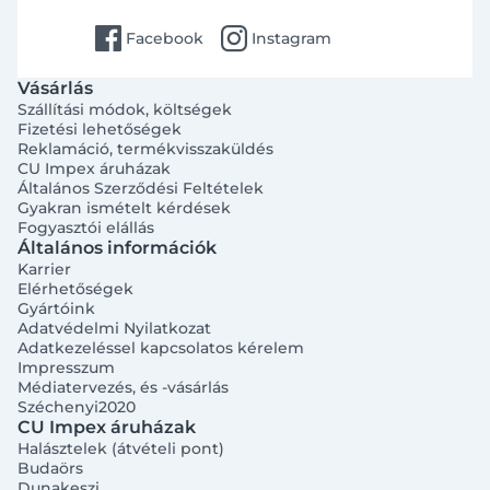
facebook
instagram
Facebook
Instagram
Vásárlás
Szállítási módok, költségek
Fizetési lehetőségek
Reklamáció, termékvisszaküldés
CU Impex áruházak
Általános Szerződési Feltételek
Gyakran ismételt kérdések
Fogyasztói elállás
Általános információk
Karrier
Elérhetőségek
Gyártóink
Adatvédelmi Nyilatkozat
Adatkezeléssel kapcsolatos kérelem
Impresszum
Médiatervezés, és -vásárlás
Széchenyi2020
CU Impex áruházak
Halásztelek (átvételi pont)
Budaörs
Dunakeszi