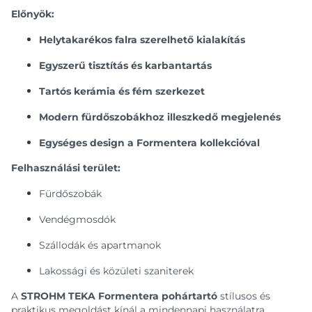
Előnyök:
Helytakarékos falra szerelhető kialakítás
Egyszerű tisztítás és karbantartás
Tartós kerámia és fém szerkezet
Modern fürdőszobákhoz illeszkedő megjelenés
Egységes design a Formentera kollekcióval
Felhasználási terület:
Fürdőszobák
Vendégmosdók
Szállodák és apartmanok
Lakossági és közületi szaniterek
A
STROHM TEKA Formentera pohártartó
stílusos és
praktikus megoldást kínál a mindennapi használatra,