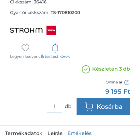
Cikkszám:
36416
Gyártói cikkszám:
TS-170810200
Legyen kedvenc
Értesítést kérek
Készleten 3 db
Online ár
9 195
Ft
Kosárba
db
Termékadatok
Leírás
Értékelés