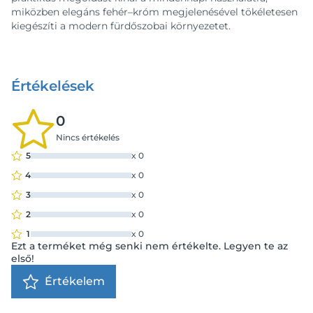
miközben elegáns fehér–króm megjelenésével tökéletesen
kiegészíti a modern fürdőszobai környezetet.
Értékelések
0
Nincs értékelés
5
x
0
4
x
0
3
x
0
2
x
0
1
x
0
Ezt a terméket még senki nem értékelte. Legyen te az
első!
Értékelem