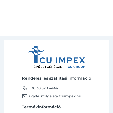
Rendelési és szállítási információ
phone
+36 30 320 4444
email
ugyfelszolgalat@cuimpex.hu
Termékinformáció