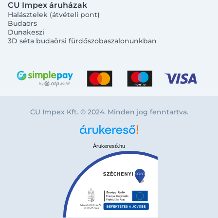
CU Impex áruházak
Halásztelek (átvételi pont)
Budaörs
Dunakeszi
3D séta budaörsi fürdőszobaszalonunkban
CU Impex Kft. © 2024. Minden jog fenntartva.
Árukereső.hu
Bejelentkezés e-mail-címmel