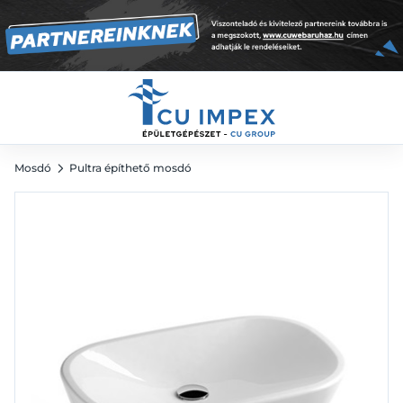
66 405
Ft
Mosdó
Pultra építhető mosdó