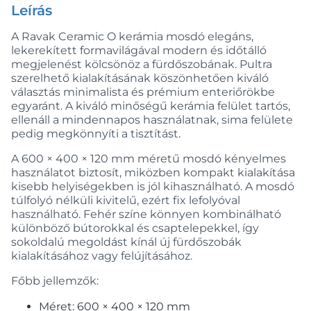
Leírás
A Ravak Ceramic O kerámia mosdó elegáns,
lekerekített formavilágával modern és időtálló
megjelenést kölcsönöz a fürdőszobának. Pultra
szerelhető kialakításának köszönhetően kiváló
választás minimalista és prémium enteriőrökbe
egyaránt. A kiváló minőségű kerámia felület tartós,
ellenáll a mindennapos használatnak, sima felülete
pedig megkönnyíti a tisztítást.
A 600 × 400 × 120 mm méretű mosdó kényelmes
használatot biztosít, miközben kompakt kialakítása
kisebb helyiségekben is jól kihasználható. A mosdó
túlfolyó nélküli kivitelű, ezért fix lefolyóval
használható. Fehér színe könnyen kombinálható
különböző bútorokkal és csaptelepekkel, így
sokoldalú megoldást kínál új fürdőszobák
kialakításához vagy felújításához.
Főbb jellemzők:
Méret: 600 × 400 × 120 mm