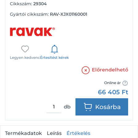
Cikkszám:
29304
Gyártói cikkszám:
RAV-XJX01160001
Legyen kedvenc
Értesítést kérek
Előrendelhető
Online ár
66 405
Ft
Kosárba
db
Termékadatok
Leírás
Értékelés