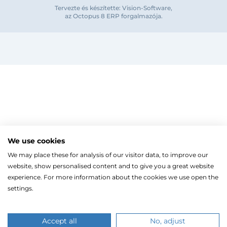
Tervezte és készítette: Vision-Software,
az Octopus 8 ERP forgalmazója
.
Megjegyzés
Elfelejte
Bejelentkezés
Regisztráció
Szaniterek
MOZGÁSKORLÁTOZOTT TERMÉKEK
Radiátorok
We use cookies
Bejelentkezés közösségi fiókkal
ZUHANYKABINOK/AJTÓK
ACÉLLEMEZ LAPRADIÁTOROK
Megújuló energia
We may place these for analysis of our visitor data, to improve our
TÖRÖLKÖZŐSZÁRÍTÓ RADIÁTOR
Íves zuhanykabin
HŐSZIVATTYÚK
Gépészet, szerszám
Facebook
website, show personalised content and to give you a great website
Szögletes zuhanykabin
Törölközőszárító radiátor egyenes
KESZTYŰK, VÉDŐFELSZERELÉSEK
Split levegő-víz hőszivattyú
Kazán, vízmelegítő
Fix zuhanyfal
experience. For more information about the cookies we use open the
Törölközőszárító radiátor íves
LEVÁLASZTÓK
Monoblokkos levegő-víz hőszivattyú
CSŐTERMOSZTÁTOK
Zuhanyajtó
settings.
Fűtőpatron
Hőszivattyúhoz kiegészítő
Ugrás a kosárhoz
ELEKTROMOS KAZÁNOK, KIEGÉSZÍTŐK
Google
Walk-in zuhanyfal
Automata és kézi légtelenítő
Ahogy a legtöbb weboldal, a miénk is sütiket (cookie-kat
FAN-COIL
Kiegészítők zuhanykabinokhoz
Iszapleválasztó
Elektromos kazán
használ a nagyobb felhasználói élmény érdekében.
ZUHANYTÁLCÁK
Kombinált leválasztó
Magasoldalfali fan-coil
Kiegészítők elektromos kazánokhoz
A böngészés folytatásával hozzájárulsz a sütik használatáh
Accept all
No, adjust
Mikrobuborék leválasztó
Kazettás fan-coil
SZABÁLYOZÓK, VEZÉRLŐK
Szögletes zuhanytálca