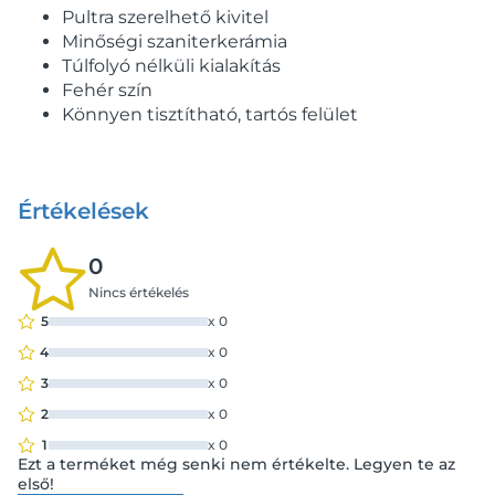
Pultra szerelhető kivitel
Minőségi szaniterkerámia
Túlfolyó nélküli kialakítás
Fehér szín
Könnyen tisztítható, tartós felület
Értékelések
0
Nincs értékelés
5
x
0
4
x
0
3
x
0
2
x
0
1
x
0
Ezt a terméket még senki nem értékelte. Legyen te az
első!