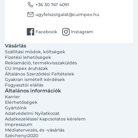
phone
+36 30 747 4091
email
ugyfelszolgalat@cuimpex.hu
facebook
instagram
Facebook
Instagram
Vásárlás
Szállítási módok, költségek
Fizetési lehetőségek
Reklamáció, termékvisszaküldés
CU Impex áruházak
Általános Szerződési Feltételek
Gyakran ismételt kérdések
Fogyasztói elállás
Általános információk
Karrier
Elérhetőségek
Gyártóink
Adatvédelmi Nyilatkozat
Adatkezeléssel kapcsolatos kérelem
Impresszum
Médiatervezés, és -vásárlás
Széchenyi2020