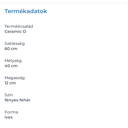
Termékadatok
Termékcsalád
Ceramic O
Szélesség
60 cm
Mélység
40 cm
Magasság
12 cm
Szín
fényes fehér
Forma
íves