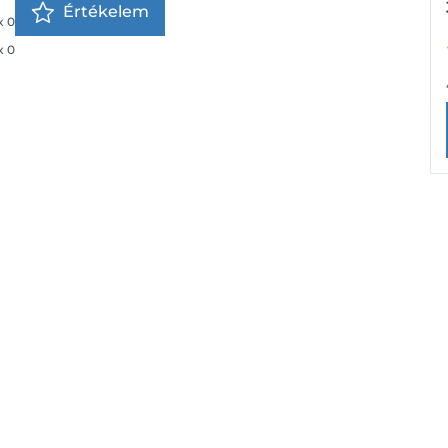
Értékelem
x
0
x
0