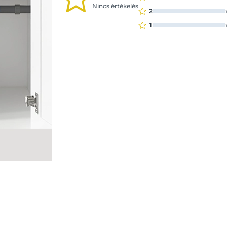
Nincs értékelés
2
1