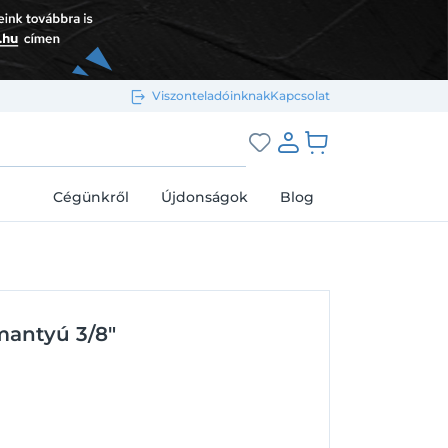
Viszonteladóinknak
Kapcsolat
Bejelentkezés e-mail-címmel
grás a kosárhoz
Cégünkről
Újdonságok
Blog
Megjegyzés
Elfelejtett jelszó
mantyú 3/8"
Bejelentkezés
Regisztráció
Bejelentkezés közösségi fiókkal