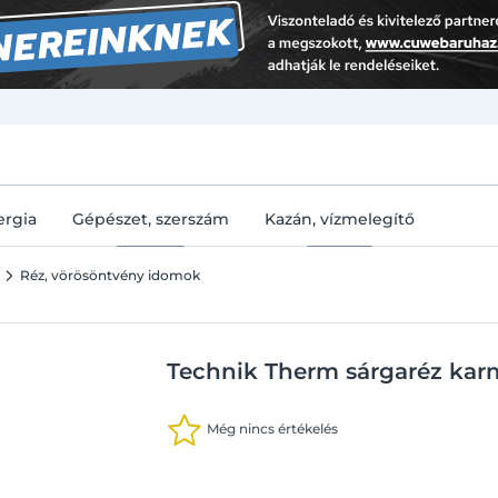
U
ergia
Gépészet, szerszám
Kazán, vízmelegítő
Réz, vörösöntvény idomok
Technik Therm sárgaréz kar
Még nincs értékelés