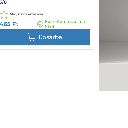
3/8"
Még nincs értékelés
Készleten több, mint
465
Ft
10 db
Kosárba