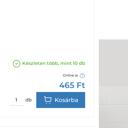
Facebook
Google
Készleten több, mint 10 db
Online ár
465
Ft
Kosárba
db