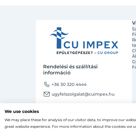
V
S
F
R
t
C
Á
G
Rendelési és szállítási
F
információ
phone
+36 30 320 4444
email
ugyfelszolgalat@cuimpex.hu
Termékinformáció
We use cookies
phone
+36 30 747 4091
We may place these for analysis of our visitor data, to improve our webs
Ahogy a legtöbb weboldal, a miénk is sütiket
great website experience. For more information about the cookies we us
email
ugyfelszolgalat@cuimpex.hu
A böngészés folytatásával hozzájárulsz a sütik