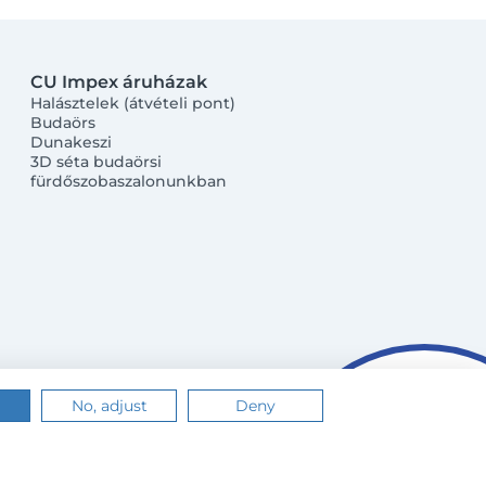
CU Impex áruházak
Halásztelek (átvételi pont)
Budaörs
Dunakeszi
3D séta budaörsi
fürdőszobaszalonunkban
No, adjust
Deny
n.
Értem
Tudj meg többet