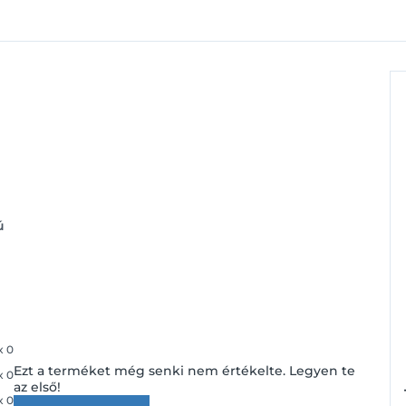
ú
x
0
Ezt a terméket még senki nem értékelte. Legyen te
x
0
az első!
x
0