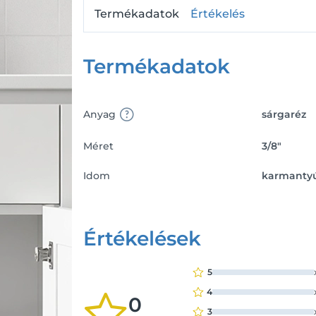
Termékadatok
Értékelés
Termékadatok
Anyag
sárgaréz
Méret
3/8"
Idom
karmanty
Értékelések
5
4
0
3