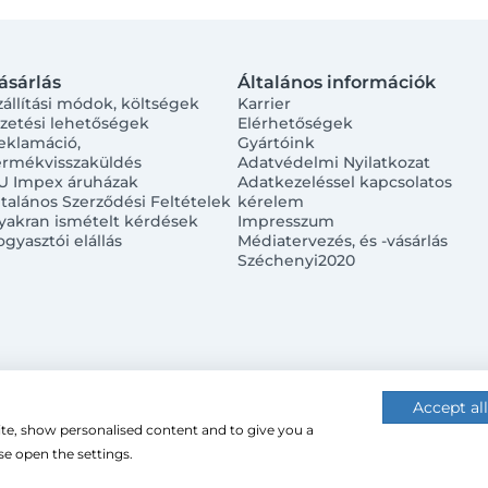
ásárlás
Általános információk
zállítási módok, költségek
Karrier
izetési lehetőségek
Elérhetőségek
eklamáció,
Gyártóink
ermékvisszaküldés
Adatvédelmi Nyilatkozat
U Impex áruházak
Adatkezeléssel kapcsolatos
ltalános Szerződési Feltételek
kérelem
yakran ismételt kérdések
Impresszum
ogyasztói elállás
Médiatervezés, és -vásárlás
Széchenyi2020
Accept all
ite, show personalised content and to give you a
 (cookie-kat) használ a nagyobb felhasználói élmény érdekébe
e open the settings.
 használatához.