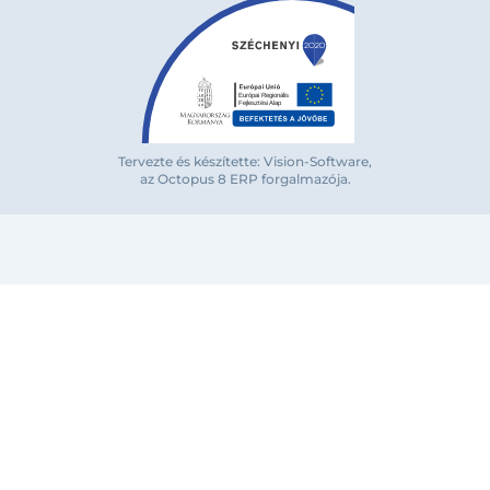
Tervezte és készítette: Vision-Software,
az Octopus 8 ERP forgalmazója
.
Bejelentkezés e-mail-címmel
Megjegyzés
Elfelejte
Bejelentkezés