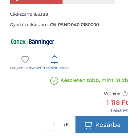
Cikkszám:
183388
Gyártói cikkszám:
CN-PSND040 0180000
Legyen kedvenc
Értesítést kérek
Készleten több, mint 10 db
Online ár
1 118
Ft
1 553
Ft
Kosárba
db