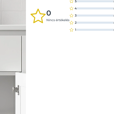
5
4
0
3
Nincs értékelés
2
1