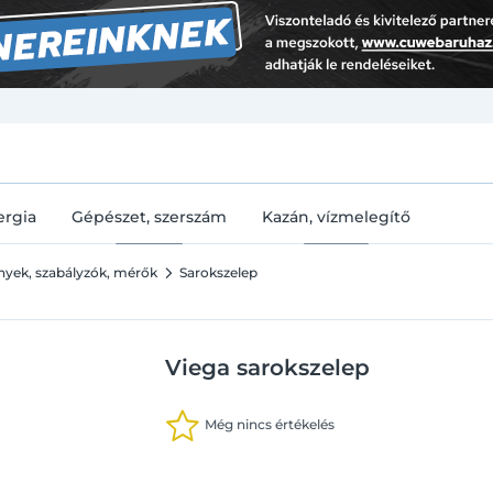
U
ergia
Gépészet, szerszám
Kazán, vízmelegítő
ények, szabályzók, mérők
Sarokszelep
Viega sarokszelep
Még nincs értékelés