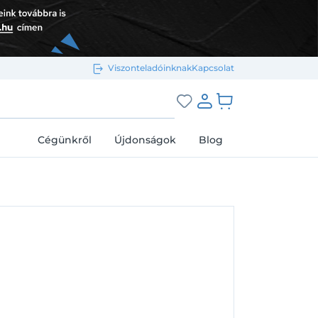
Viszonteladóinknak
Kapcsolat
Bejelentkezés e-mail-címmel
grás a kosárhoz
Cégünkről
Újdonságok
Blog
Megjegyzés
Elfelejtett jelszó
Bejelentkezés
Regisztráció
Bejelentkezés közösségi fiókkal