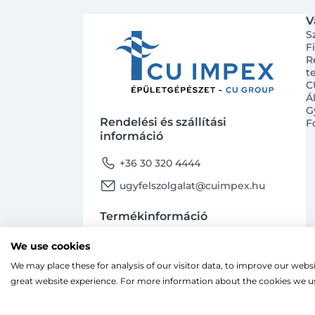
V
S
F
R
t
C
Á
G
Rendelési és szállítási
F
információ
phone
+36 30 320 4444
email
ugyfelszolgalat@cuimpex.hu
Termékinformáció
phone
+36 30 747 4091
We use cookies
email
ugyfelszolgalat@cuimpex.hu
We may place these for analysis of our visitor data, to improve our webs
Ahogy a legtöbb weboldal, a miénk is sütiket
great website experience. For more information about the cookies we us
A böngészés folytatásával hozzájárulsz a sütik
facebook
instagram
Facebook
Instagram