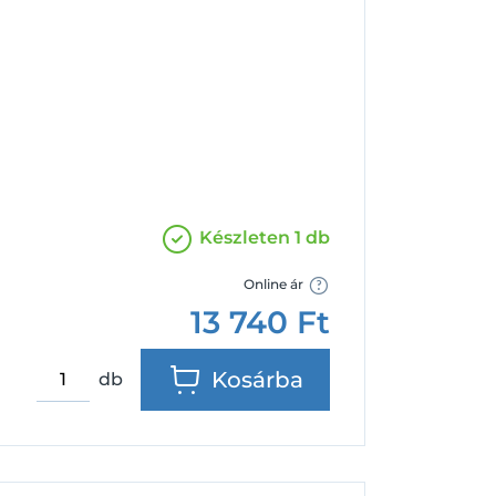
Facebook
Google
Készleten 1 db
Online ár
13 740
Ft
Kosárba
db