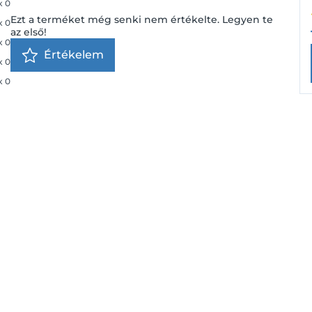
x
0
Ezt a terméket még senki nem értékelte. Legyen te
x
0
az első!
x
0
Értékelem
x
0
x
0