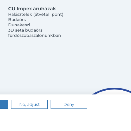
CU Impex áruházak
Halásztelek (átvételi pont)
Budaörs
Dunakeszi
3D séta budaörsi
fürdőszobaszalonunkban
No, adjust
Deny
n.
Értem
Tudj meg többet