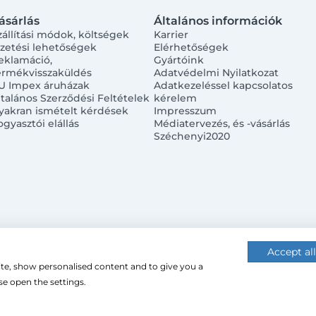
ásárlás
Általános információk
zállítási módok, költségek
Karrier
izetési lehetőségek
Elérhetőségek
eklamáció,
Gyártóink
ermékvisszaküldés
Adatvédelmi Nyilatkozat
U Impex áruházak
Adatkezeléssel kapcsolatos
ltalános Szerződési Feltételek
kérelem
yakran ismételt kérdések
Impresszum
ogyasztói elállás
Médiatervezés, és -vásárlás
Széchenyi2020
Accept all
ite, show personalised content and to give you a
 (cookie-kat) használ a nagyobb felhasználói élmény érdekébe
e open the settings.
 használatához.