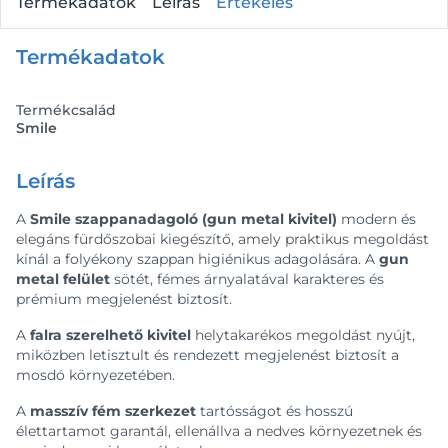
Termékadatok
Leírás
Értékelés
Termékadatok
Termékcsalád
Smile
Leírás
A
Smile szappanadagoló (gun metal kivitel)
modern és
elegáns fürdőszobai kiegészítő, amely praktikus megoldást
kínál a folyékony szappan higiénikus adagolására. A
gun
metal felület
sötét, fémes árnyalatával karakteres és
prémium megjelenést biztosít.
A
falra szerelhető kivitel
helytakarékos megoldást nyújt,
miközben letisztult és rendezett megjelenést biztosít a
mosdó környezetében.
A
masszív fém szerkezet
tartósságot és hosszú
élettartamot garantál, ellenállva a nedves környezetnek és