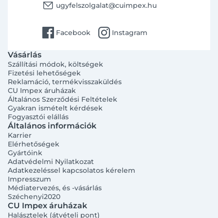
email
ugyfelszolgalat@cuimpex.hu
facebook
instagram
Facebook
Instagram
Vásárlás
Szállítási módok, költségek
Fizetési lehetőségek
Reklamáció, termékvisszaküldés
CU Impex áruházak
Általános Szerződési Feltételek
Gyakran ismételt kérdések
Fogyasztói elállás
Általános információk
Karrier
Elérhetőségek
Gyártóink
Adatvédelmi Nyilatkozat
Adatkezeléssel kapcsolatos kérelem
Impresszum
Médiatervezés, és -vásárlás
Széchenyi2020
CU Impex áruházak
Halásztelek (átvételi pont)