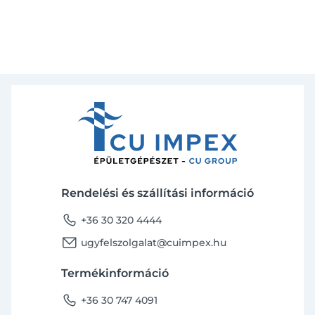
Rendelési és szállítási információ
phone
+36 30 320 4444
email
ugyfelszolgalat@cuimpex.hu
Termékinformáció
phone
+36 30 747 4091