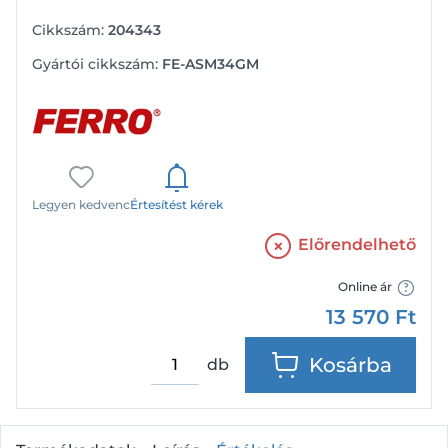
Cikkszám:
204343
Gyártói cikkszám:
FE-ASM34GM
Legyen kedvenc
Értesítést kérek
Előrendelhető
Online ár
13 570
Ft
Kosárba
db