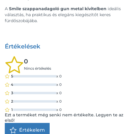
A
Smile szappanadagoló gun metal kivitelben
ideális
választás, ha praktikus és elegáns kiegészítőt keres
fürdőszobájába.
Értékelések
0
Nincs értékelés
5
x
0
4
x
0
3
x
0
2
x
0
1
x
0
Ezt a terméket még senki nem értékelte. Legyen te az
első!
Értékelem