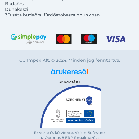
Budaörs
Dunakeszi
3D séta budaörsi fürdőszobaszalonunkban
CU Impex Kft. © 2024. Minden jog fenntartva.
Árukereső.hu
Tervezte és készítette: Vision-Software,
Bejelentkezés e-mail-címmel
az Octopus 8 ERP forgalmazója
.