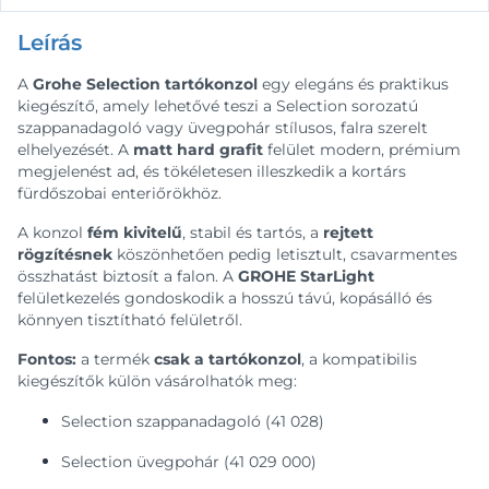
Leírás
A
Grohe Selection tartókonzol
egy elegáns és praktikus
kiegészítő, amely lehetővé teszi a Selection sorozatú
szappanadagoló vagy üvegpohár stílusos, falra szerelt
elhelyezését. A
matt hard grafit
felület modern, prémium
megjelenést ad, és tökéletesen illeszkedik a kortárs
fürdőszobai enteriőrökhöz.
A konzol
fém kivitelű
, stabil és tartós, a
rejtett
rögzítésnek
köszönhetően pedig letisztult, csavarmentes
összhatást biztosít a falon. A
GROHE StarLight
felületkezelés gondoskodik a hosszú távú, kopásálló és
könnyen tisztítható felületről.
Fontos:
a termék
csak a tartókonzol
, a kompatibilis
kiegészítők külön vásárolhatók meg:
Selection szappanadagoló (41 028)
Selection üvegpohár (41 029 000)