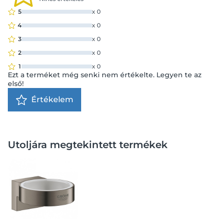
5
x
0
4
x
0
3
x
0
2
x
0
1
x
0
Ezt a terméket még senki nem értékelte. Legyen te az
első!
Értékelem
Utoljára megtekintett termékek