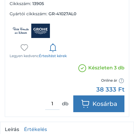
Cikkszám:
13905
Gyártói cikkszám:
GR-41027AL0
Legyen kedvenc
Értesítést kérek
Készleten 3 db
Online ár
38 333
Ft
Kosárba
db
Leírás
Értékelés