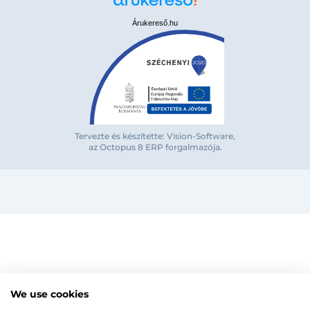
Árukereső.hu
Bejelentkezés e-mail-címmel
Tervezte és készítette: Vision-Software,
az Octopus 8 ERP forgalmazója
.
Megjegyzés
Elfelejte
Bejelentkezés
Regisztráció
Szaniterek
MOZGÁSKORLÁTOZOTT TERMÉKEK
Radiátorok
We use cookies
Bejelentkezés közösségi fiókkal
ZUHANYKABINOK/AJTÓK
ACÉLLEMEZ LAPRADIÁTOROK
Megújuló energia