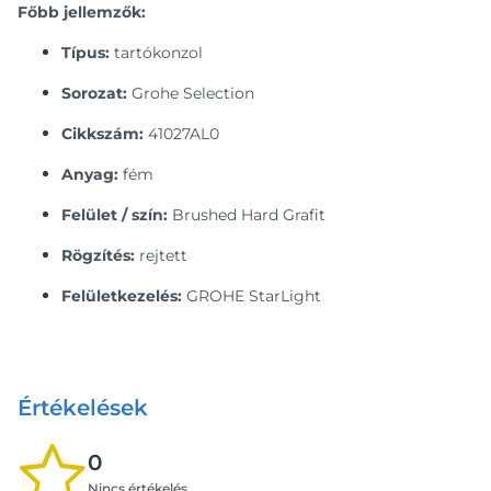
Főbb jellemzők:
Típus:
tartókonzol
Sorozat:
Grohe Selection
Cikkszám:
41027AL0
Anyag:
fém
Felület / szín:
Brushed Hard Grafit
Rögzítés:
rejtett
Felületkezelés:
GROHE StarLight
Értékelések
0
Nincs értékelés