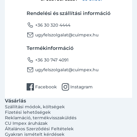
Rendelési és szállítási információ
phone
+36 30 320 4444
email
ugyfelszolgalat@cuimpex.hu
Termékinformáció
phone
+36 30 747 4091
email
ugyfelszolgalat@cuimpex.hu
facebook
instagram
Facebook
Instagram
Vásárlás
Szállítási módok, költségek
Fizetési lehetőségek
Reklamáció, termékvisszaküldés
CU Impex áruházak
Általános Szerződési Feltételek
Gyakran ismételt kérdések