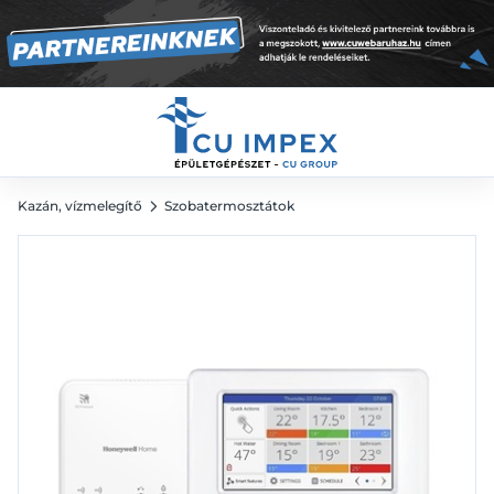
130 414
Ft
181 131
Ft
Kazán, vízmelegítő
Szobatermosztátok