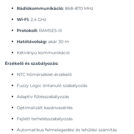
Rádiókommunikáció:
868–870 MHz
Wi-Fi:
2,4 GHz
Protokoll:
RAMSES-III
Hatótávolság:
akár 30 m
Kétirányú kommunikáció
Érzékelő és szabályozás:
NTC hőmérséklet-érzékelő
Fuzzy Logic öntanuló szabályozás
Adaptív fűtésszabályozás
Optimalizált kazánvezérlés
Fejlett terhelésszabályozás
Automatikus felmelegedési és lehűlési számítás