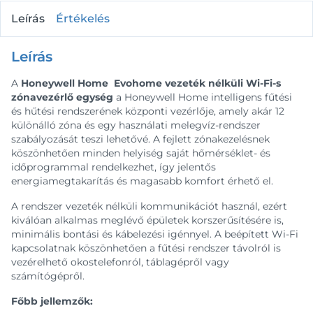
Leírás
Értékelés
Leírás
A
Honeywell Home Evohome vezeték nélküli Wi-Fi-s
zónavezérlő egység
a Honeywell Home intelligens fűtési
és hűtési rendszerének központi vezérlője, amely akár 12
különálló zóna és egy használati melegvíz-rendszer
szabályozását teszi lehetővé. A fejlett zónakezelésnek
köszönhetően minden helyiség saját hőmérséklet- és
időprogrammal rendelkezhet, így jelentős
energiamegtakarítás és magasabb komfort érhető el.
A rendszer vezeték nélküli kommunikációt használ, ezért
kiválóan alkalmas meglévő épületek korszerűsítésére is,
minimális bontási és kábelezési igénnyel. A beépített Wi-Fi
kapcsolatnak köszönhetően a fűtési rendszer távolról is
vezérelhető okostelefonról, táblagépről vagy
számítógépről.
Főbb jellemzők: