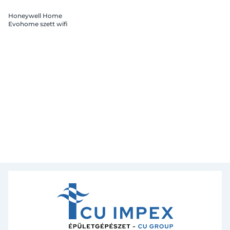
Honeywell Home
Evohome szett wifi
magyar