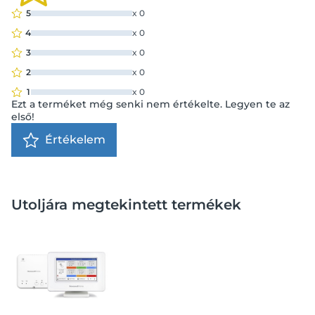
5
x
0
4
x
0
3
x
0
2
x
0
1
x
0
Ezt a terméket még senki nem értékelte. Legyen te az
első!
Értékelem
Utoljára megtekintett termékek