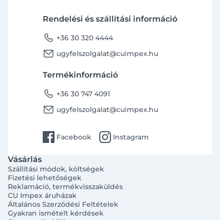
Rendelési és szállítási információ
phone
+36 30 320 4444
email
ugyfelszolgalat@cuimpex.hu
Termékinformáció
phone
+36 30 747 4091
email
ugyfelszolgalat@cuimpex.hu
facebook
instagram
Facebook
Instagram
Vásárlás
Szállítási módok, költségek
Fizetési lehetőségek
Reklamáció, termékvisszaküldés
CU Impex áruházak
Általános Szerződési Feltételek
Gyakran ismételt kérdések