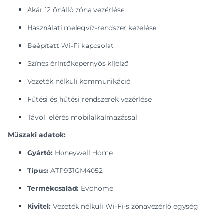
Akár 12 önálló zóna vezérlése
Használati melegvíz-rendszer kezelése
Beépített Wi-Fi kapcsolat
Színes érintőképernyős kijelző
Vezeték nélküli kommunikáció
Fűtési és hűtési rendszerek vezérlése
Távoli elérés mobilalkalmazással
Műszaki adatok:
Gyártó:
Honeywell Home
Típus:
ATP931GM4052
Termékcsalád:
Evohome
Kivitel:
Vezeték nélküli Wi-Fi-s zónavezérlő egység