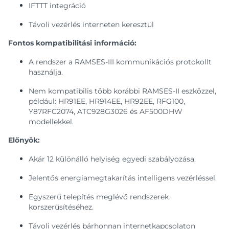
IFTTT integráció
Távoli vezérlés interneten keresztül
Fontos kompatibilitási információ:
A rendszer a RAMSES-III kommunikációs protokollt
használja.
Nem kompatibilis több korábbi RAMSES-II eszközzel,
például: HR91EE, HR914EE, HR92EE, RFG100,
Y87RFC2074, ATC928G3026 és AF500DHW
modellekkel.
Előnyök:
Akár 12 különálló helyiség egyedi szabályozása.
Jelentős energiamegtakarítás intelligens vezérléssel.
Egyszerű telepítés meglévő rendszerek
korszerűsítéséhez.
Távoli vezérlés bárhonnan internetkapcsolaton