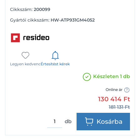
Cikkszám:
200099
Gyártói cikkszám:
HW-ATP931GM4052
Legyen kedvenc
Értesítést kérek
Készleten 1 db
Online ár
130 414
Ft
181 131
Ft
Kosárba
db