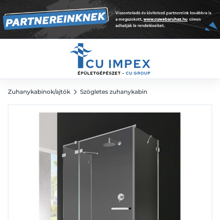
121 516
Ft
168 772
Ft
Zuhanykabinok/ajtók
Szögletes zuhanykabin