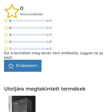
0
Nincs értékelés
5
x
0
4
x
0
3
x
0
2
x
0
1
x
0
Ezt a terméket még senki nem értékelte. Legyen te az
első!
Értékelem
Utoljára megtekintett termékek