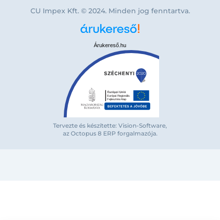
CU Impex Kft. © 2024. Minden jog fenntartva.
Árukereső.hu
Bejelentkezés e-mail-címmel
Tervezte és készítette: Vision-Software,
az Octopus 8 ERP forgalmazója
.
Megjegyzés
Elfelejte
Bejelentkezés
Regisztráció