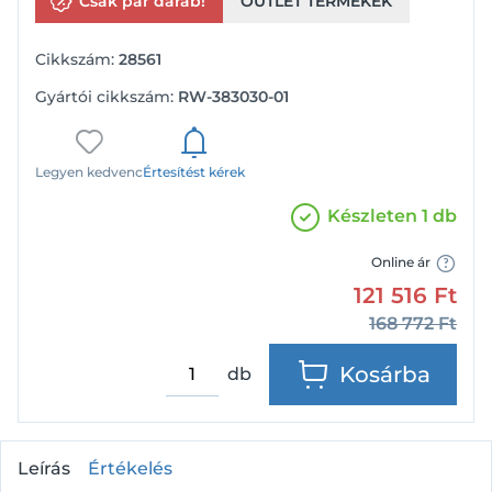
Csak pár darab!
OUTLET TERMÉKEK
Cikkszám:
28561
Gyártói cikkszám:
RW-383030-01
Legyen kedvenc
Értesítést kérek
Készleten 1 db
Online ár
121 516
Ft
168 772
Ft
Kosárba
db
Leírás
Értékelés