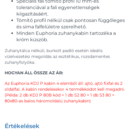
Speciális fali tömítő profil 10 mm-es
toleranciával a fali egyenetlenségek
kiigazításáért.
Tömítő profil nélkül csak pontosan függőleges
és sima falfelületre szerelhető.
Minden Euphoria zuhanykabin tartozéka a
króm küszöb.
Zuhanytálca nélküli, burkolt padló esetén ideális
vízelvezetési megoldás az esztétikus, rozsdamentes
zuhanyfolyóka.
HOGYAN ÁLL ÖSSZE AZ ÁR:
Az Euphoria KDJ P kabin 4 elemből áll: ajtó, ajtó fixfal és 2
oldalfal. A kabin rendelésekor 4 termékkódot kell megadni.
(Példa: 2 db KDJ P 80B kód + 1 db S2 80 + 1 db S3 80 =
80x80-as balos háromoldalú zuhanykabin)
Értékelések