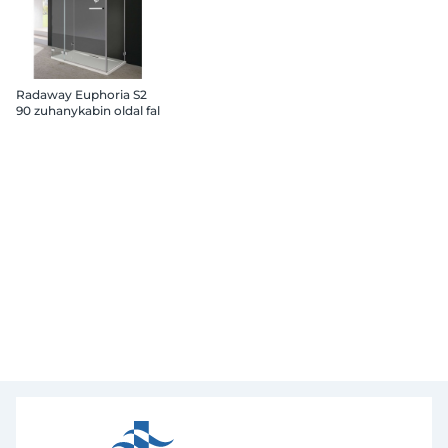
Radaway Euphoria S2
90 zuhanykabin oldal fal
200x90 cm átlátszó,
króm