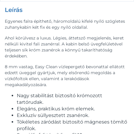
Leírás
Egyenes falra építhető, háromoldalú kifelé nyíló szögletes
zuhanykabin két fix és egy nyíló oldallal.
Ahol körülvesz a luxus. Légies, áttetsző megjelenés, keret
nélküli kivitel fali zsanérral. A kabin belső üvegfelületével
teljesen sík króm zsanérok a könnyű takaríthatóság
érdekében.
8 mm vastag, Easy Clean vízlepergető bevonattal ellátott
edzett üveggel gyártjuk, mely elsőrendű megoldás a
vízkőfoltok ellen, valamint a lerakódások
megakadályozására.
Nagy stabilitást biztosító krómozott
tartórudak.
Elegáns, praktikus króm elemek.
Exkluzív süllyesztett zsanérok.
Tökéletes záródást biztosító mágneses tömítő
profilok.