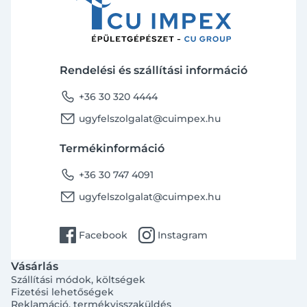
Rendelési és szállítási információ
phone
+36 30 320 4444
email
ugyfelszolgalat@cuimpex.hu
Termékinformáció
phone
+36 30 747 4091
email
ugyfelszolgalat@cuimpex.hu
facebook
instagram
Facebook
Instagram
Vásárlás
Szállítási módok, költségek
Fizetési lehetőségek
Reklamáció, termékvisszaküldés