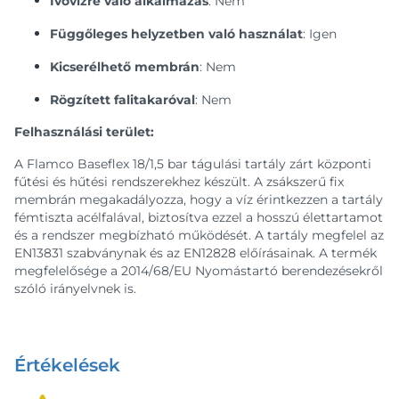
Ivóvízre való alkalmazás
: Nem
Függőleges helyzetben való használat
: Igen
Kicserélhető membrán
: Nem
Rögzített falitakaróval
: Nem
Felhasználási terület:
A Flamco Baseflex 18/1,5 bar tágulási tartály zárt központi
fűtési és hűtési rendszerekhez készült. A zsákszerű fix
membrán megakadályozza, hogy a víz érintkezzen a tartály
fémtiszta acélfalával, biztosítva ezzel a hosszú élettartamot
és a rendszer megbízható működését. A tartály megfelel az
EN13831 szabványnak és az EN12828 előírásainak. A termék
megfelelősége a 2014/68/EU Nyomástartó berendezésekről
szóló irányelvnek is.
Értékelések