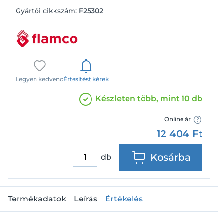
Gyártói cikkszám:
F25302
Legyen kedvenc
Értesítést kérek
Készleten több, mint 10 db
Online ár
12 404
Ft
Kosárba
db
Termékadatok
Leírás
Értékelés