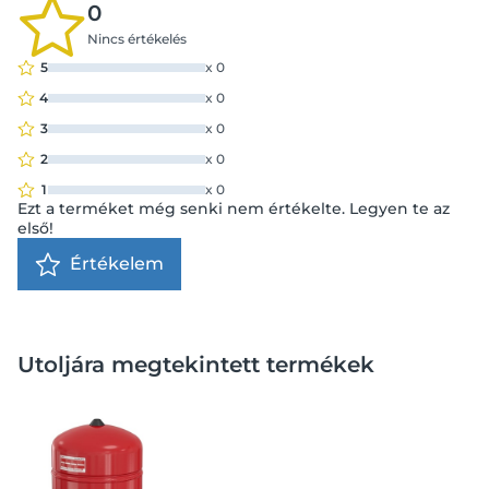
0
Nincs értékelés
5
x
0
4
x
0
3
x
0
2
x
0
1
x
0
Ezt a terméket még senki nem értékelte. Legyen te az
első!
Értékelem
Utoljára megtekintett termékek