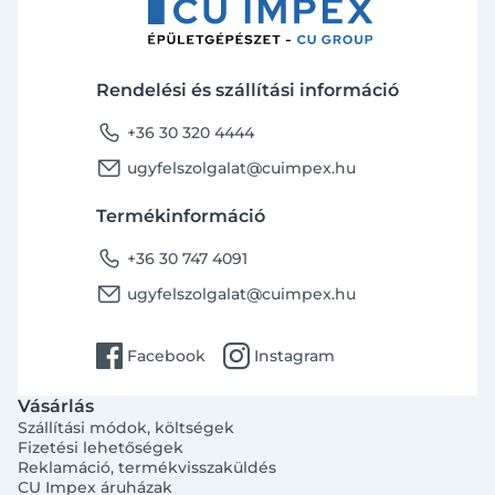
Rendelési és szállítási információ
phone
+36 30 320 4444
email
ugyfelszolgalat@cuimpex.hu
Termékinformáció
phone
+36 30 747 4091
email
ugyfelszolgalat@cuimpex.hu
facebook
instagram
Facebook
Instagram
Vásárlás
Szállítási módok, költségek
Fizetési lehetőségek
Reklamáció, termékvisszaküldés
CU Impex áruházak