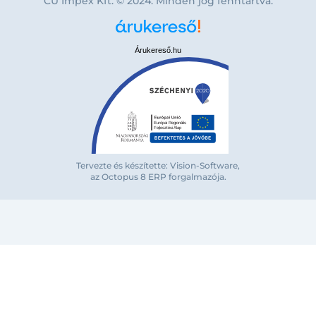
CU Impex Kft. © 2024. Minden jog fenntartva.
Árukereső.hu
Bejelentkezés e-mail-címmel
Tervezte és készítette: Vision-Software,
az Octopus 8 ERP forgalmazója
.
Megjegyzés
Elfelejte
Bejelentkezés