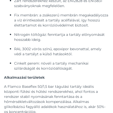
Zárt rendszerekhez készült, az EN12828 és EN13831
szabványoknak megfelelően.
Fix membrán: a zsákszerű membrán megakadályozza
a víz érintkezését a tartály acélfalával, így hosszú
élettartamot és korrózióvédelmet biztosít.
Nitrogén töltőgáz: fenntartja a tartály előnyomását
hosszabb ideig.
RAL 3002 vörös színű, epoxipor bevonattal, amely
védi a tartályt a külső hatásoktól.
Cinkelt perem: növeli a tartály mechanikai
szilárdságát és korrózióállóságát.
Alkalmazási területek
A Flamco Baseflex 50/1,5 bar tágulási tartály ideális
központi fűtési és hűtési rendszerekhez, ahol fontos a
rendszer stabil nyomásának fenntartása és a
hőmérsékletváltozások kompenzálása. Alkalmas
glikolbázisú fagyálló adalékok használatához is, akár 50%-
os koncentrációig.