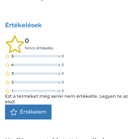
Értékelések
0
Nincs értékelés
5
x
0
4
x
0
3
x
0
2
x
0
1
x
0
Ezt a terméket még senki nem értékelte. Legyen te az
első!
Értékelem