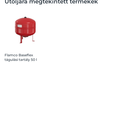
Utoljára megtekintett termékek
Flamco Baseflex
tágulási tartály 50 l