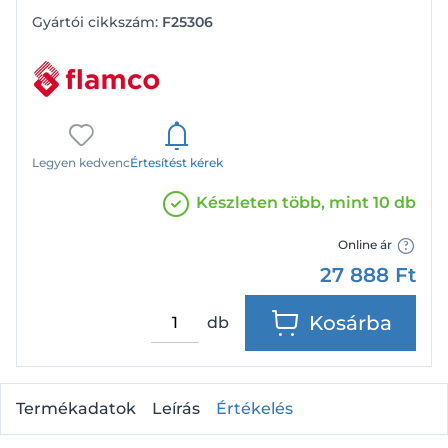
Gyártói cikkszám:
F25306
Legyen kedvenc
Értesítést kérek
Készleten több, mint 10 db
Online ár
27 888
Ft
Kosárba
db
Termékadatok
Leírás
Értékelés