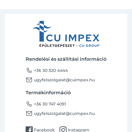
Rendelési és szállítási információ
phone
+36 30 320 4444
email
ugyfelszolgalat@cuimpex.hu
Termékinformáció
phone
+36 30 747 4091
email
ugyfelszolgalat@cuimpex.hu
facebook
instagram
Facebook
Instagram