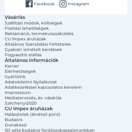
facebook
instagram
Facebook
Instagram
Vásárlás
Szállítási módok, költségek
Fizetési lehetőségek
Reklamáció, termékvisszaküldés
CU Impex áruházak
Általános Szerződési Feltételek
Gyakran ismételt kérdések
Fogyasztói elállás
Általános információk
Karrier
Elérhetőségek
Gyártóink
Adatvédelmi Nyilatkozat
Adatkezeléssel kapcsolatos kérelem
Impresszum
Médiatervezés, és -vásárlás
Széchenyi2020
CU Impex áruházak
Halásztelek (átvételi pont)
Budaörs
Dunakeszi
3D séta budaörsi fürdőszobaszalonunkban