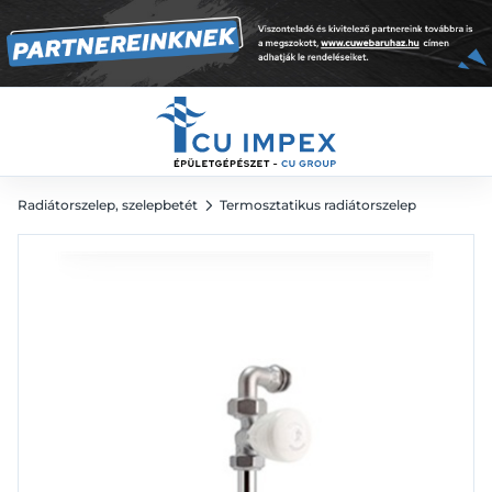
mm
15 673
Ft
Radiátorszelep, szelepbetét
Termosztatikus radiátorszelep