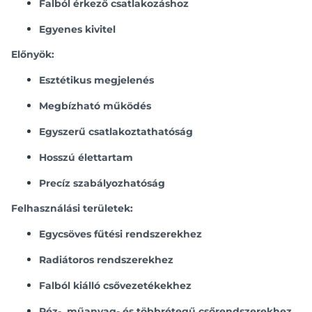
Falból érkező csatlakozáshoz
Egyenes kivitel
Előnyök:
Esztétikus megjelenés
Megbízható működés
Egyszerű csatlakoztathatóság
Hosszú élettartam
Precíz szabályozhatóság
Felhasználási területek:
Egycsöves fűtési rendszerekhez
Radiátoros rendszerekhez
Falból kiálló csővezetékekhez
Réz-, műanyag- és többrétegű csőrendszerekhez