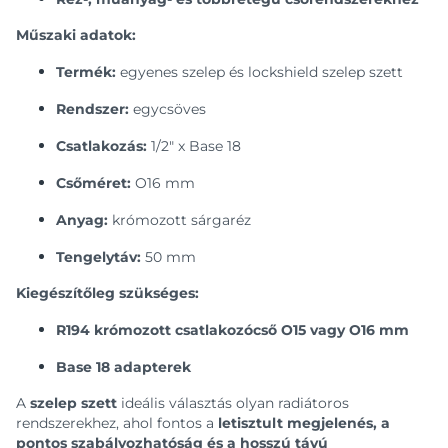
Műszaki adatok:
Termék:
egyenes szelep és lockshield szelep szett
Rendszer:
egycsöves
Csatlakozás:
1/2" x Base 18
Csőméret:
O16 mm
Anyag:
krómozott sárgaréz
Tengelytáv:
50 mm
Kiegészítőleg szükséges:
R194 krómozott csatlakozócső O15 vagy O16 mm
Base 18 adapterek
A
szelep szett
ideális választás olyan radiátoros
rendszerekhez, ahol fontos a
letisztult megjelenés, a
pontos szabályozhatóság és a hosszú távú