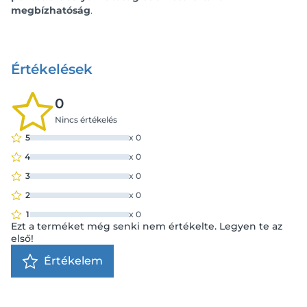
megbízhatóság
.
Értékelések
0
Nincs értékelés
5
x
0
4
x
0
3
x
0
2
x
0
1
x
0
Ezt a terméket még senki nem értékelte. Legyen te az
első!
Értékelem