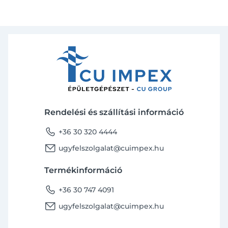
Rendelési és szállítási információ
phone
+36 30 320 4444
email
ugyfelszolgalat@cuimpex.hu
Termékinformáció
phone
+36 30 747 4091
email
ugyfelszolgalat@cuimpex.hu