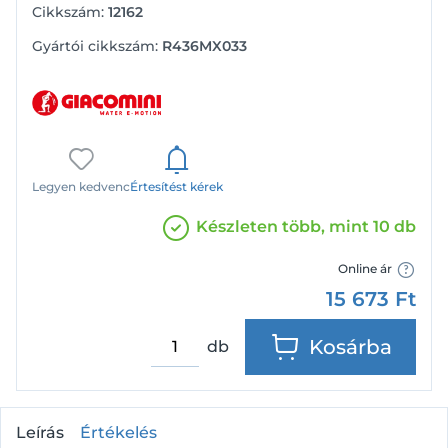
Cikkszám:
12162
Gyártói cikkszám:
R436MX033
Legyen kedvenc
Értesítést kérek
Készleten több, mint 10 db
Online ár
15 673
Ft
Kosárba
db
Leírás
Értékelés