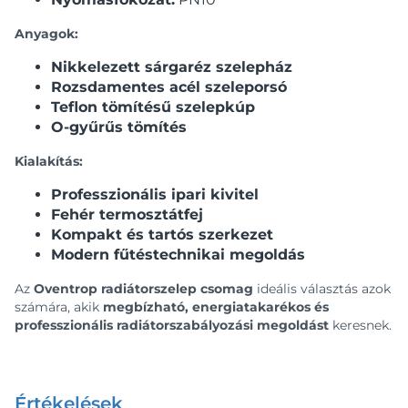
Anyagok:
Nikkelezett sárgaréz szelepház
Rozsdamentes acél szeleporsó
Teflon tömítésű szelepkúp
O-gyűrűs tömítés
Kialakítás:
Professzionális ipari kivitel
Fehér termosztátfej
Kompakt és tartós szerkezet
Modern fűtéstechnikai megoldás
Az
Oventrop radiátorszelep csomag
ideális választás azok
számára, akik
megbízható, energiatakarékos és
professzionális radiátorszabályozási megoldást
keresnek.
Értékelések