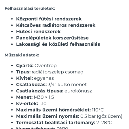
Felhasználási területek:
Központi fűtési rendszerek
Kétcsöves radiátoros rendszerek
Hűtési rendszerek
Panelépületek korszerűsítése
Lakossági és közületi felhasználás
Műszaki adatok:
Gyártó:
Oventrop
Típus:
radiátorszelep csomag
Kivitel:
egyenes
Csatlakozás:
3/4” külső menet
Csatlakozás típusa:
eurokónusz
Menet:
M30 × 1,5
kv-érték:
1.10
Maximális üzemi hőmérséklet:
110°C
Maximális üzemi nyomás:
0.5 bar (gőz üzem)
Termosztát beállítási tartomány:
7–28°C
Nyomásfokozat:
PN10