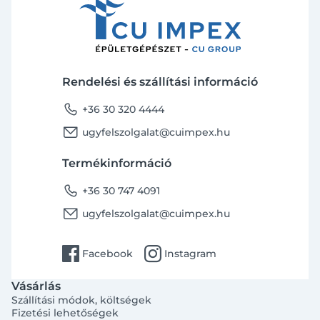
Rendelési és szállítási információ
phone
+36 30 320 4444
email
ugyfelszolgalat@cuimpex.hu
Termékinformáció
phone
+36 30 747 4091
email
ugyfelszolgalat@cuimpex.hu
facebook
instagram
Facebook
Instagram
Vásárlás
Szállítási módok, költségek
Fizetési lehetőségek