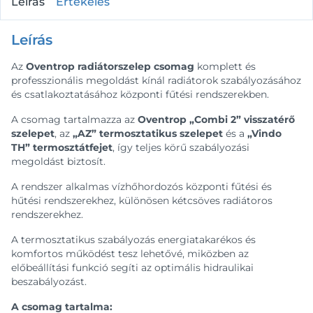
Leírás
Értékelés
Leírás
Az
Oventrop radiátorszelep csomag
komplett és
professzionális megoldást kínál radiátorok szabályozásához
és csatlakoztatásához központi fűtési rendszerekben.
A csomag tartalmazza az
Oventrop „Combi 2” visszatérő
szelepet
, az
„AZ” termosztatikus szelepet
és a
„Vindo
TH” termosztátfejet
, így teljes körű szabályozási
megoldást biztosít.
A rendszer alkalmas vízhőhordozós központi fűtési és
hűtési rendszerekhez, különösen kétcsöves radiátoros
rendszerekhez.
A termosztatikus szabályozás energiatakarékos és
komfortos működést tesz lehetővé, miközben az
előbeállítási funkció segíti az optimális hidraulikai
beszabályozást.
A csomag tartalma: