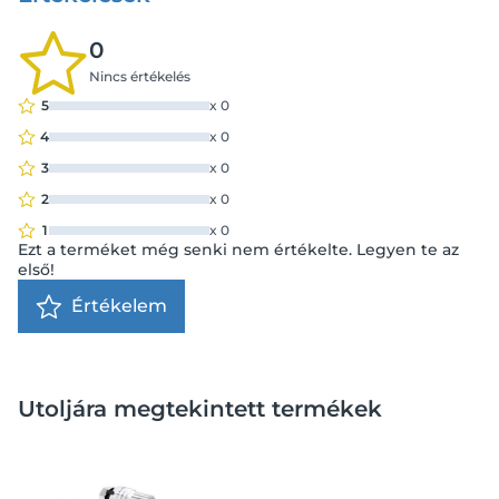
0
Nincs értékelés
5
x
0
4
x
0
3
x
0
2
x
0
1
x
0
Ezt a terméket még senki nem értékelte. Legyen te az
első!
Értékelem
Utoljára megtekintett termékek