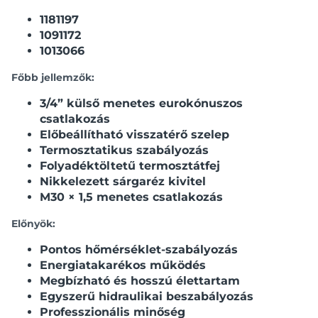
1181197
1091172
1013066
Főbb jellemzők:
3/4” külső menetes eurokónuszos
csatlakozás
Előbeállítható visszatérő szelep
Termosztatikus szabályozás
Folyadéktöltetű termosztátfej
Nikkelezett sárgaréz kivitel
M30 × 1,5 menetes csatlakozás
Előnyök:
Pontos hőmérséklet-szabályozás
Energiatakarékos működés
Megbízható és hosszú élettartam
Egyszerű hidraulikai beszabályozás
Professzionális minőség