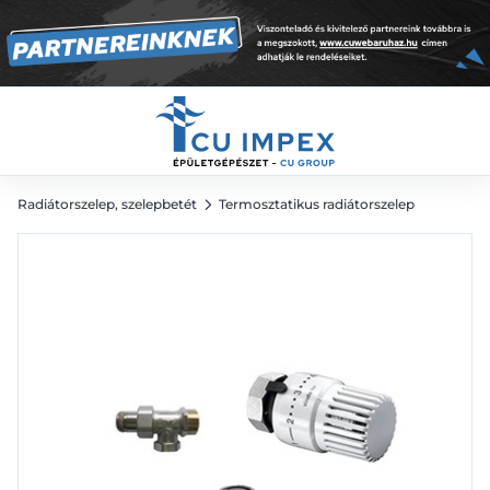
, G3/4 eurokónusz
14 983
Ft
Radiátorszelep, szelepbetét
Termosztatikus radiátorszelep