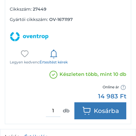
Cikkszám:
27449
Gyártói cikkszám:
OV-1671197
Legyen kedvenc
Értesítést kérek
Készleten több, mint 10 db
Online ár
14 983
Ft
Kosárba
db