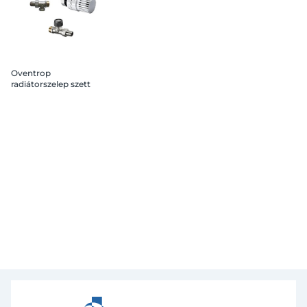
Oventrop
radiátorszelep szett
egyenes 1/2" KM , G3/4
eurokónusz