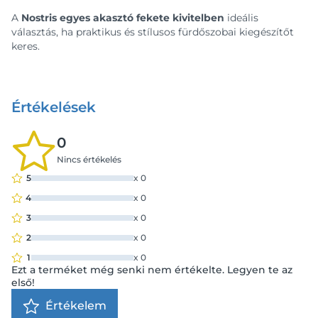
A
Nostris egyes akasztó fekete kivitelben
ideális
választás, ha praktikus és stílusos fürdőszobai kiegészítőt
keres.
Értékelések
0
Nincs értékelés
5
x
0
4
x
0
3
x
0
2
x
0
1
x
0
Ezt a terméket még senki nem értékelte. Legyen te az
első!
Értékelem