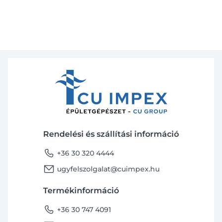
Rendelési és szállítási információ
phone
+36 30 320 4444
email
ugyfelszolgalat@cuimpex.hu
Termékinformáció
phone
+36 30 747 4091