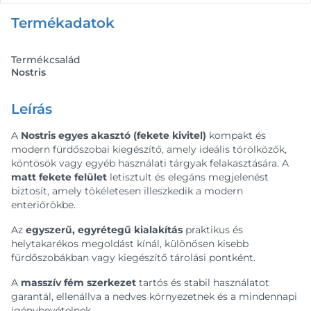
Termékadatok
Termékcsalád
Nostris
Leírás
A
Nostris egyes akasztó (fekete kivitel)
kompakt és
modern fürdőszobai kiegészítő, amely ideális törölközők,
köntösök vagy egyéb használati tárgyak felakasztására. A
matt fekete felület
letisztult és elegáns megjelenést
biztosít, amely tökéletesen illeszkedik a modern
enteriőrökbe.
Az
egyszerű, egyrétegű kialakítás
praktikus és
helytakarékos megoldást kínál, különösen kisebb
fürdőszobákban vagy kiegészítő tárolási pontként.
A
masszív fém szerkezet
tartós és stabil használatot
garantál, ellenállva a nedves környezetnek és a mindennapi
igénybevételnek.