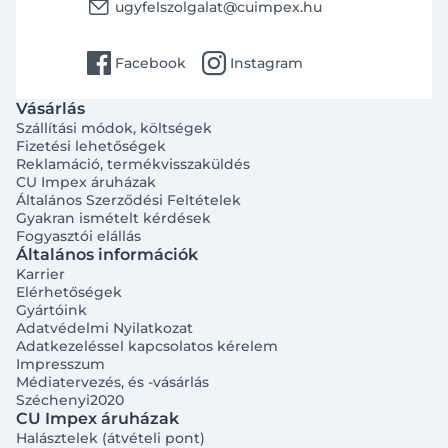
email
ugyfelszolgalat@cuimpex.hu
facebook
instagram
Facebook
Instagram
Vásárlás
Szállítási módok, költségek
Fizetési lehetőségek
Reklamáció, termékvisszaküldés
CU Impex áruházak
Általános Szerződési Feltételek
Gyakran ismételt kérdések
Fogyasztói elállás
Általános információk
Karrier
Elérhetőségek
Gyártóink
Adatvédelmi Nyilatkozat
Adatkezeléssel kapcsolatos kérelem
Impresszum
Médiatervezés, és -vásárlás
Széchenyi2020
CU Impex áruházak
Halásztelek (átvételi pont)