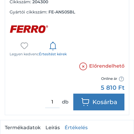
Cikkszám:
204300
Gyártói cikkszám:
FE-ANS05BL
Legyen kedvenc
Értesítést kérek
Előrendelhető
Online ár
5 810
Ft
Kosárba
db
Termékadatok
Leírás
Értékelés