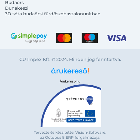
Budaörs
Dunakeszi
3D séta budaörsi fürdőszobaszalonunkban
CU Impex Kft. © 2024. Minden jog fenntartva.
Árukereső.hu
Tervezte és készítette: Vision-Software,
Bejelentkezés e-mail-címmel
az Octopus 8 ERP forgalmazója
.