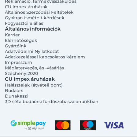
Reklamáció, termékvisszaküldés
CU Impex áruházak
Általános Szerződési Feltételek
Gyakran ismételt kérdések
Fogyasztói elállás
Általános információk
Karrier
Elérhetőségek
Gyártóink
Adatvédelmi Nyilatkozat
Adatkezeléssel kapcsolatos kérelem
Impresszum
Médiatervezés, és -vásárlás
Széchenyi2020
CU Impex áruházak
Halásztelek (átvételi pont)
Budaörs
Dunakeszi
3D séta budaörsi fürdőszobaszalonunkban