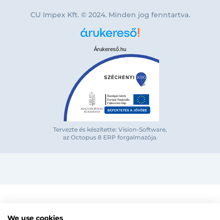
CU Impex Kft. © 2024. Minden jog fenntartva.
Árukereső.hu
Bejelentkezés e-mail-címmel
Tervezte és készítette: Vision-Software,
az Octopus 8 ERP forgalmazója
.
Megjegyzés
Elfelejte
Bejelentkezés
Regisztráció
Szaniterek
MOZGÁSKORLÁTOZOTT TERMÉKEK
Radiátorok
We use cookies