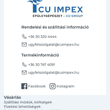
Rendelési és szállítási információ
phone
+36 30 320 4444
email
ugyfelszolgalat@cuimpex.hu
Termékinformáció
phone
+36 30 747 4091
email
ugyfelszolgalat@cuimpex.hu
facebook
instagram
Facebook
Instagram
Vásárlás
Szállítási módok, költségek
Fizetési lehetőségek