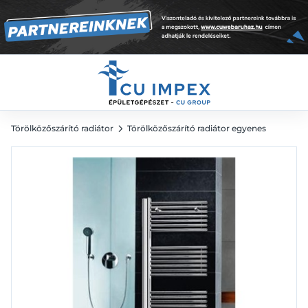
79 198
Ft
109 997
Ft
Törölközőszárító radiátor
Törölközőszárító radiátor egyenes