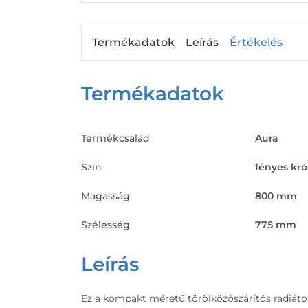
Termékadatok
Leírás
Értékelés
Termékadatok
Termékcsalád
Aura
Szín
fényes kr
Magasság
800 mm
Szélesség
775 mm
Leírás
Ez a kompakt méretű törölközőszárítós radiátor