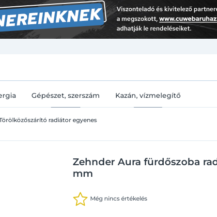
U
ergia
Gépészet, szerszám
Kazán, vízmelegítő
Törölközőszárító radiátor egyenes
Zehnder Aura fürdőszoba ra
mm
Még nincs értékelés