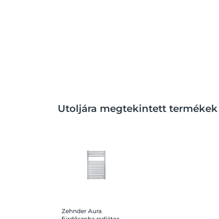
Utoljára megtekintett termékek
Zehnder Aura
fürdőszoba radiátor