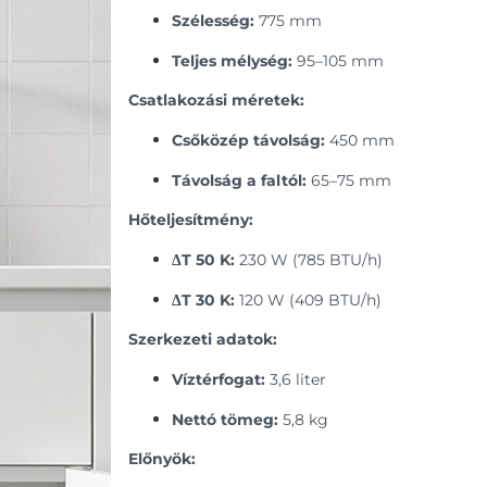
Szélesség:
775 mm
Teljes mélység:
95–105 mm
Csatlakozási méretek:
Csőközép távolság:
450 mm
Távolság a faltól:
65–75 mm
Hőteljesítmény:
ΔT 50 K:
230 W (785 BTU/h)
ΔT 30 K:
120 W (409 BTU/h)
Szerkezeti adatok:
Víztérfogat:
3,6 liter
Nettó tömeg:
5,8 kg
Előnyök: