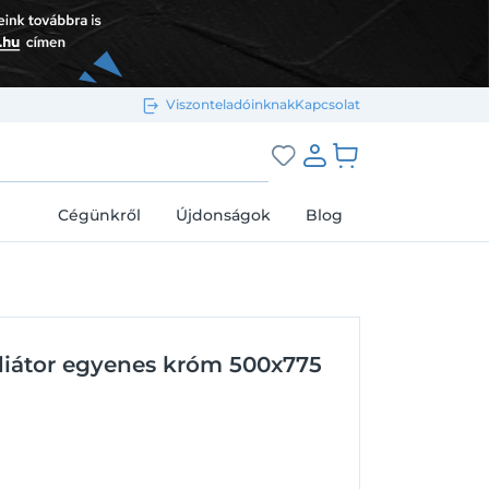
Viszonteladóinknak
Kapcsolat
Bejelentkezés e-mail-címmel
grás a kosárhoz
Cégünkről
Újdonságok
Blog
Megjegyzés
Elfelejtett jelszó
diátor egyenes króm 500x775
Bejelentkezés
Regisztráció
Bejelentkezés közösségi fiókkal