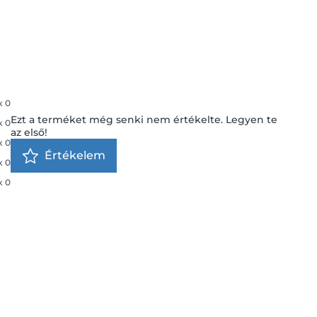
x
0
Ezt a terméket még senki nem értékelte. Legyen te
x
0
az első!
x
0
Értékelem
x
0
x
0