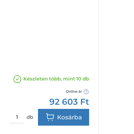
Facebook
Google
Készleten több, mint 10 db
Online ár
92 603
Ft
Kosárba
db