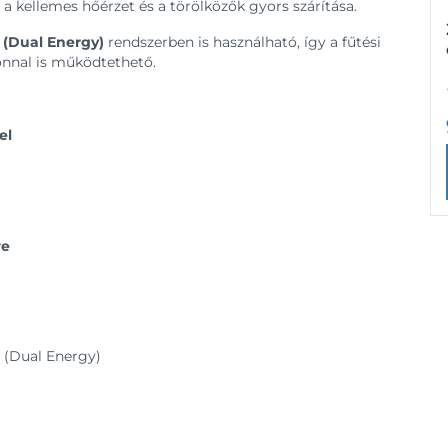
a kellemes hőérzet és a törölközők gyors szárítása.
(Dual Energy)
rendszerben is használható, így a fűtési
onnal is működtethető.
el
re
 (Dual Energy)