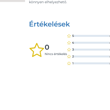
könnyen elhelyezhető.
Értékelések
5
4
0
3
Nincs értékelés
2
1