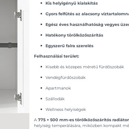
Kis helyigényű kialakítás
Gyors felfűtés az alacsony víztartalo
Egész éves használhatóság vegyes üz
Hatékony törölközőszárítás
Egyszerű falra szerelés
Felhasználási terület:
Kisebb és közepes méretű fürdőszobák
Vendégfürdőszobák
Apartmanok
Szállodák
Wellness helyiségek
A
775 × 500 mm-es törölközőszárítós radiátor
helyiség temperálására, miközben kompakt mé