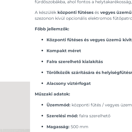
fürdőszobákba, ahol fontos a helytakarékosság, 
A készülék
központi fűtéses
és
vegyes üzemű 
szezonon kívül opcionális elektromos fűtőpatr
Főbb jellemzők:
Központi fűtéses és vegyes üzemű kivit
Kompakt méret
Falra szerelhető kialakítás
Törölközők szárítására és helyiségfűtés
Alacsony víztérfogat
Műszaki adatok:
Üzemmód:
központi fűtés / vegyes üzem
Szerelési mód:
falra szerelhető
Magasság:
500 mm