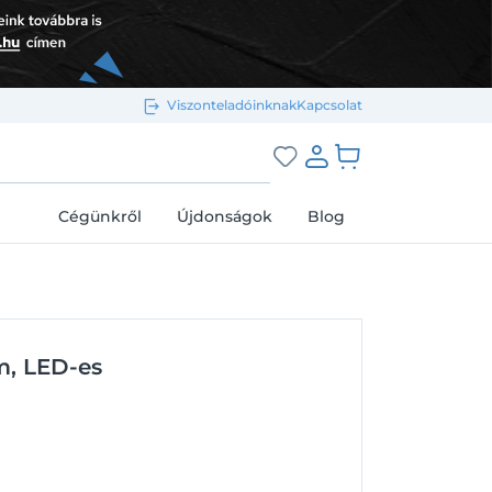
Viszonteladóinknak
Kapcsolat
Bejelentkezés e-mail-címmel
grás a kosárhoz
Cégünkről
Újdonságok
Blog
Megjegyzés
Elfelejtett jelszó
m, LED-es
Bejelentkezés
Regisztráció
Bejelentkezés közösségi fiókkal