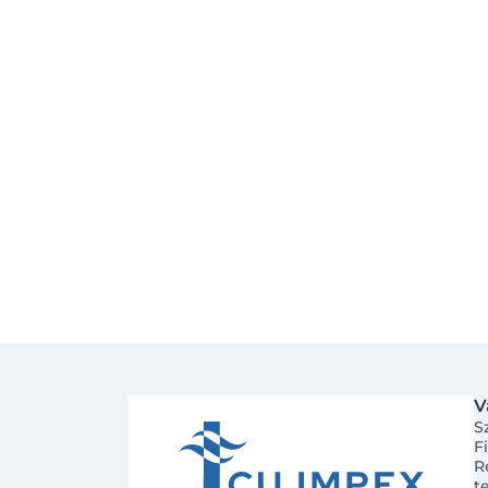
V
S
F
R
t