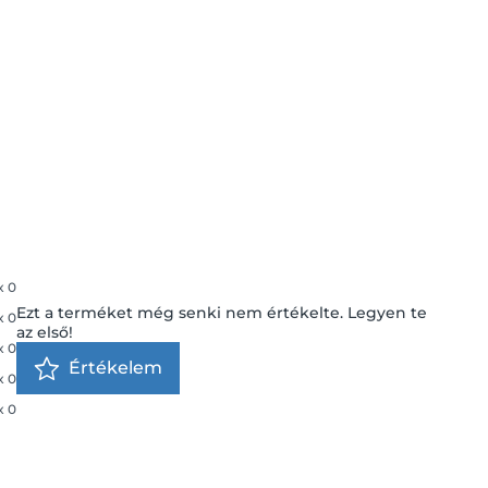
x
0
Ezt a terméket még senki nem értékelte. Legyen te
x
0
az első!
x
0
Értékelem
x
0
x
0