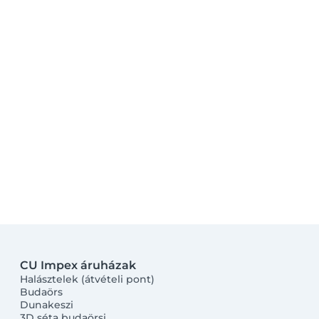
CU Impex áruházak
Halásztelek (átvételi pont)
Budaörs
Dunakeszi
3D séta budaörsi