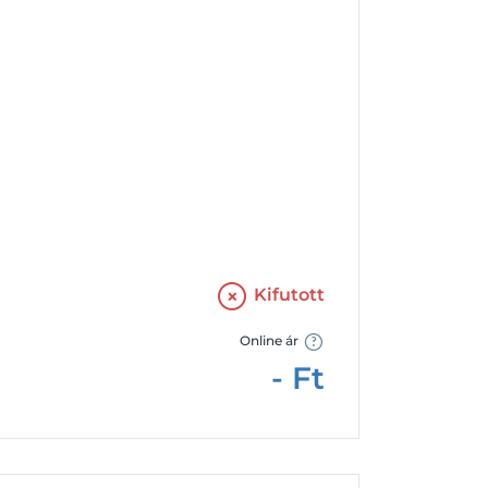
Facebook
Google
Kifutott
Online ár
-
Ft