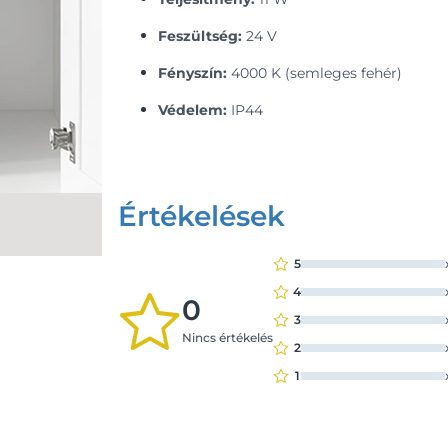
Feszültség:
24 V
Fényszín:
4000 K (semleges fehér)
Védelem:
IP44
Értékelések
5
4
0
3
Nincs értékelés
2
1