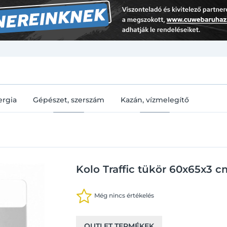
U
ergia
Gépészet, szerszám
Kazán, vízmelegítő
Kolo Traffic tükör 60x65x3 c
Még nincs értékelés
OUTLET TERMÉKEK