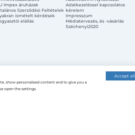
U Impex áruházak
Adatkezeléssel kapcsolatos
ltalános Szerződési Feltételek
kérelem
yakran ismételt kérdések
Impresszum
ogyasztói elállás
Médiatervezés, és -vásárlás
Széchenyi2020
Accept all
ite, show personalised content and to give you a
 (cookie-kat) használ a nagyobb felhasználói élmény érdekébe
e open the settings.
 használatához.