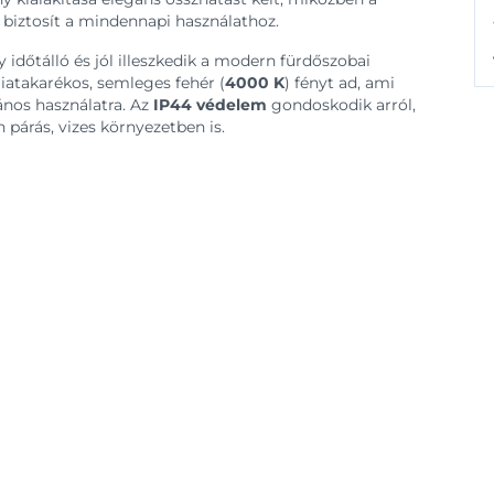
t biztosít a mindennapi használathoz.
 időtálló és jól illeszkedik a modern fürdőszobai
atakarékos, semleges fehér (
4000 K
) fényt ad, ami
ános használatra. Az
IP44 védelem
gondoskodik arról,
párás, vizes környezetben is.