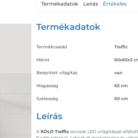
Termékadatok
Leírás
Értékelés
Termékadatok
Termékcsalád
Traffic
Méret
60x65x3 
Beépített világítás
van
Magasság
65 cm
Szélesség
60 cm
Leírás
A
KOLO Traffic
sorozat LED világítással ellátot
fürdőszobának. Letisztult megjelenése és vékon