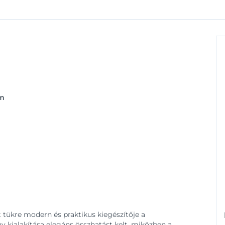
cm
t tükre modern és praktikus kiegészítője a
y kialakítása elegáns összhatást kelt, miközben a