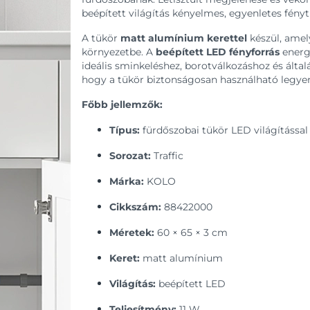
beépített világítás kényelmes, egyenletes fény
A tükör
matt alumínium kerettel
készül, amely
környezetbe. A
beépített LED fényforrás
energi
ideális sminkeléshez, borotválkozáshoz és által
hogy a tükör biztonságosan használható legyen 
Főbb jellemzők:
Típus:
fürdőszobai tükör LED világítással
Sorozat:
Traffic
Márka:
KOLO
Cikkszám:
88422000
Méretek:
60 × 65 × 3 cm
Keret:
matt alumínium
Világítás:
beépített LED
Teljesítmény:
11 W