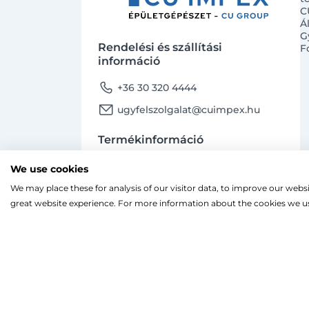
C
Á
G
Rendelési és szállítási
F
információ
phone
+36 30 320 4444
email
ugyfelszolgalat@cuimpex.hu
Termékinformáció
phone
+36 30 747 4091
We use cookies
email
ugyfelszolgalat@cuimpex.hu
We may place these for analysis of our visitor data, to improve our webs
Ahogy a legtöbb weboldal, a miénk is sütiket
great website experience. For more information about the cookies we us
A böngészés folytatásával hozzájárulsz a sütik
facebook
instagram
Facebook
Instagram