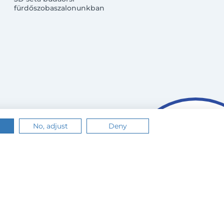
fürdőszobaszalonunkban
No, adjust
Deny
n.
Értem
Tudj meg többet