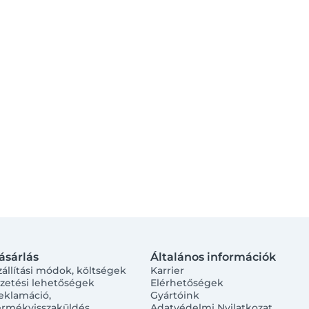
ásárlás
Általános információk
zállítási módok, költségek
Karrier
izetési lehetőségek
Elérhetőségek
eklamáció,
Gyártóink
ermékvisszaküldés
Adatvédelmi Nyilatkozat