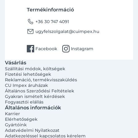
Termékinformáció
phone
+36 30 747 4091
email
ugyfelszolgalat@cuimpex.hu
facebook
instagram
Facebook
Instagram
Vásárlás
Szállítási módok, költségek
Fizetési lehetőségek
Reklamáció, termékvisszaküldés
CU Impex áruházak
Általános Szerződési Feltételek
Gyakran ismételt kérdések
Fogyasztói elállás
Általános információk
Karrier
Elérhetőségek
Gyártóink
Adatvédelmi Nyilatkozat
Adatkezeléssel kapcsolatos kérelem