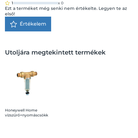
1
x
0
Ezt a terméket még senki nem értékelte. Legyen te az
első!
Értékelem
Utoljára megtekintett termékek
Honeywell Home
vízszűrő+nyomáscsökk
entő öblithető KM
hollandi