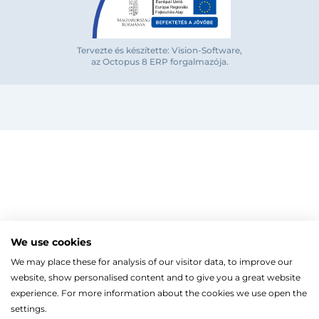
Bejelentkezés e-mail-címmel
Tervezte és készítette: Vision-Software,
az Octopus 8 ERP forgalmazója
.
Megjegyzés
Elfelejte
Bejelentkezés
Regisztráció
Szaniterek
MOZGÁSKORLÁTOZOTT TERMÉKEK
Radiátorok
We use cookies
Bejelentkezés közösségi fiókkal
ZUHANYKABINOK/AJTÓK
ACÉLLEMEZ LAPRADIÁTOROK
Megújuló energia
We may place these for analysis of our visitor data, to improve our
TÖRÖLKÖZŐSZÁRÍTÓ RADIÁTOR
Íves zuhanykabin
HŐSZIVATTYÚK
Gépészet, szerszám
Facebook
website, show personalised content and to give you a great website
Szögletes zuhanykabin
Törölközőszárító radiátor egyenes
KESZTYŰK, VÉDŐFELSZERELÉSEK
Split levegő-víz hőszivattyú
Kazán, vízmelegítő
Fix zuhanyfal
experience. For more information about the cookies we use open the
Törölközőszárító radiátor íves
LEVÁLASZTÓK
Monoblokkos levegő-víz hőszivattyú
CSŐTERMOSZTÁTOK
Zuhanyajtó
settings.
Fűtőpatron
Hőszivattyúhoz kiegészítő
Ugrás a kosárhoz
ELEKTROMOS KAZÁNOK, KIEGÉSZÍTŐK
Google
Walk-in zuhanyfal
Automata és kézi légtelenítő