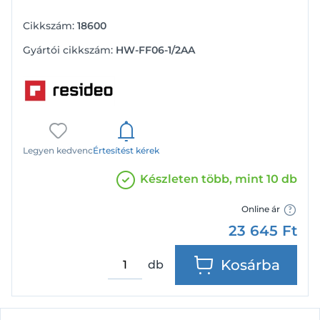
Cikkszám:
18600
Gyártói cikkszám:
HW-FF06-1/2AA
Legyen kedvenc
Értesítést kérek
Készleten több, mint 10 db
Online ár
23 645
Ft
Kosárba
db