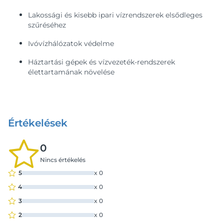
Lakossági és kisebb ipari vízrendszerek elsődleges
szűréséhez
Ivóvízhálózatok védelme
Háztartási gépek és vízvezeték-rendszerek
élettartamának növelése
Értékelések
0
Nincs értékelés
5
x
0
4
x
0
3
x
0
2
x
0