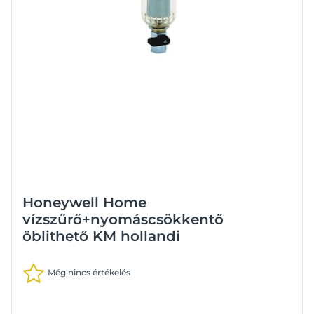
Honeywell Home
vízszűrő+nyomáscsökkentő
öblithető KM hollandi
Még nincs értékelés