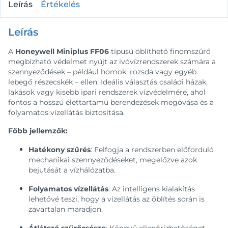
Leírás
Értékelés
Leírás
A
Honeywell Miniplus FF06
típusú öblíthető finomszűrő
megbízható védelmet nyújt az ivóvízrendszerek számára a
szennyeződések – például homok, rozsda vagy egyéb
lebegő részecskék – ellen. Ideális választás családi házak,
lakások vagy kisebb ipari rendszerek vízvédelmére, ahol
fontos a hosszú élettartamú berendezések megóvása és a
folyamatos vízellátás biztosítása.
Főbb jellemzők:
Hatékony szűrés
: Felfogja a rendszerben előforduló
mechanikai szennyeződéseket, megelőzve azok
bejutását a vízhálózatba.
Folyamatos vízellátás
: Az intelligens kialakítás
lehetővé teszi, hogy a vízellátás az öblítés során is
zavartalan maradjon.