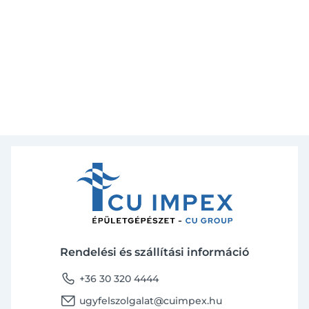
Rendelési és szállítási információ
phone
+36 30 320 4444
email
ugyfelszolgalat@cuimpex.hu