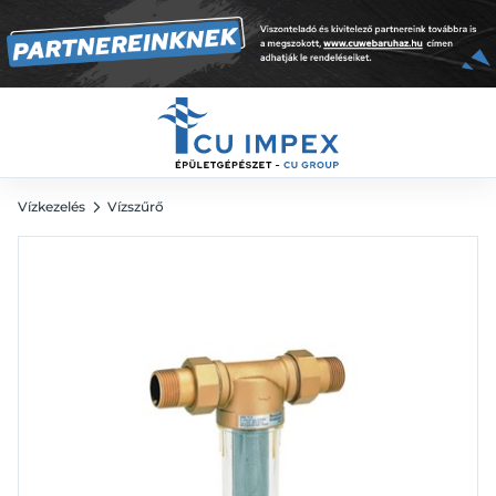
öblithető KM hollandi
23 645
Ft
Vízkezelés
Vízszűrő