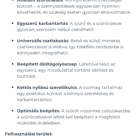
Átlátszó szűrőcsésze
: Könnyű ellenőrizhetőséget
biztosít – a szennyeződések egyszerűen nyomon
követhetők, és szükség esetén gyorsan eltávolíthatók.
Egyszerű karbantartás
: A szűrő és a szűrőcsésze
gyorsan, szerszám nélkül cserélhető.
Univerzális csatlakozás
: Belső és külső menetes
csatlakozással is ellátva, így többféle rendszerbe is
könnyedén integrálható.
Beépített öblítőgolyóscsap
: Lehetővé teszi az
egyszerű, egy mozdulattal történő öblítést és
tisztítást.
Kettős nyílású szerelőkulcs
: A csomag tartalmaz
egy praktikus kulcsot a könnyű szereléshez és
karbantartáshoz.
Optimális beépítés
: A szűrőt vízszintes csőszakaszba,
a szűrőcsészével lefelé kell beépíteni a megfelelő
működés érdekében.
Felhasználási terület: