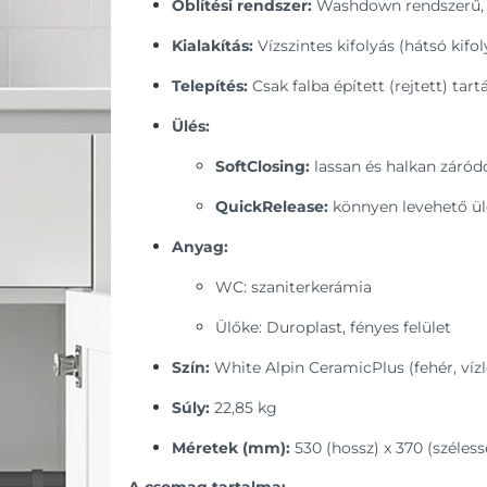
Öblítési rendszer:
Washdown rendszerű, 3
Kialakítás:
Vízszintes kifolyás (hátsó kifol
Telepítés:
Csak falba épített (rejtett) tar
Ülés:
SoftClosing:
lassan és halkan záród
QuickRelease:
könnyen levehető ülő
Anyag:
WC: szaniterkerámia
Ülőke: Duroplast, fényes felület
Szín:
White Alpin CeramicPlus (fehér, vízl
Súly:
22,85 kg
Méretek (mm):
530 (hossz) x 370 (széles