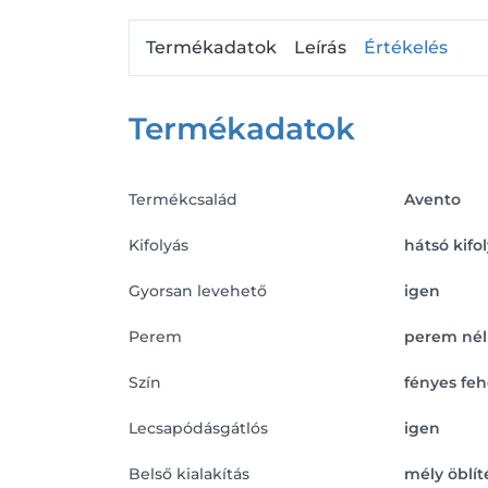
Termékadatok
Leírás
Értékelés
Termékadatok
Termékcsalád
Avento
Kifolyás
hátsó kifo
Gyorsan levehető
igen
Perem
perem nél
Szín
fényes feh
Lecsapódásgátlós
igen
Belső kialakítás
mély öblít