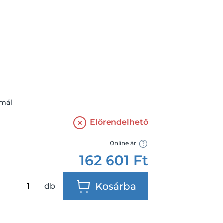
Facebook
Google
rmál
Előrendelhető
Online ár
162 601
Ft
Kosárba
db