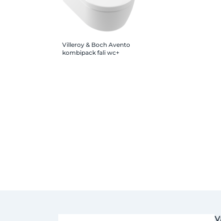
Villeroy & Boch Avento
kombipack fali wc+
Soft Close ülőke,
CeramicPlus
V