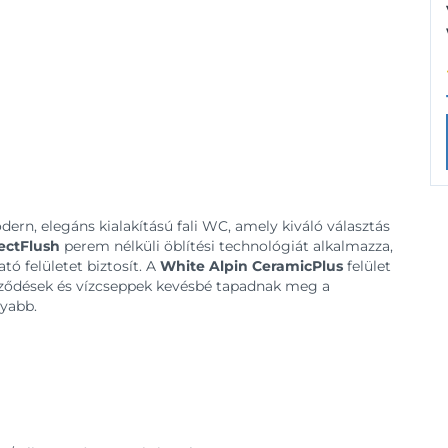
ern, elegáns kialakítású fali WC, amely kiváló választás
ectFlush
perem nélküli öblítési technológiát alkalmazza,
ó felületet biztosít. A
White Alpin CeramicPlus
felület
ződések és vízcseppek kevésbé tapadnak meg a
nyabb.