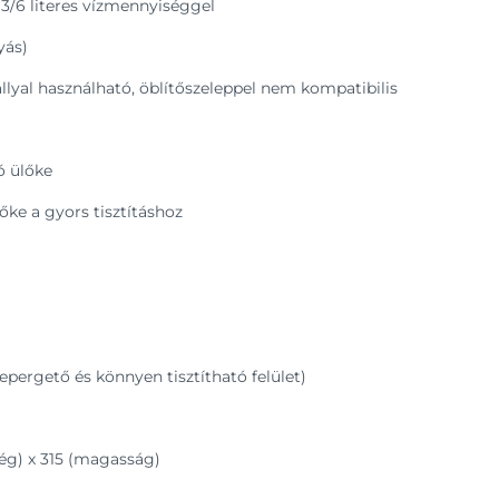
/6 literes vízmennyiséggel
yás)
tállyal használható, öblítőszeleppel nem kompatibilis
ó ülőke
ke a gyors tisztításhoz
epergető és könnyen tisztítható felület)
ség) x 315 (magasság)