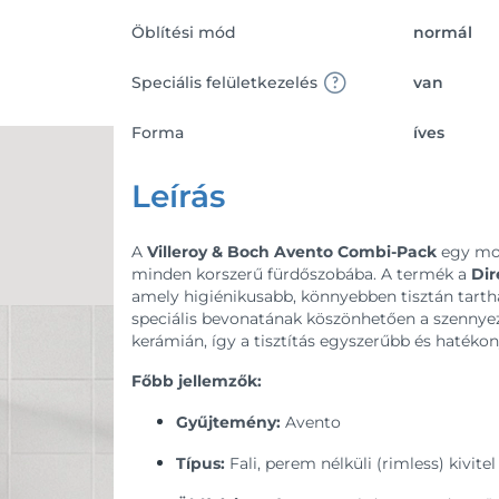
Öblítési mód
normál
Speciális felületkezelés
van
Forma
íves
Leírás
A
Villeroy & Boch Avento Combi-Pack
egy mod
minden korszerű fürdőszobába. A termék a
Dir
amely higiénikusabb, könnyebben tisztán tarthat
speciális bevonatának köszönhetően a szennye
kerámián, így a tisztítás egyszerűbb és hatéko
Főbb jellemzők:
Gyűjtemény:
Avento
Típus:
Fali, perem nélküli (rimless) kivitel