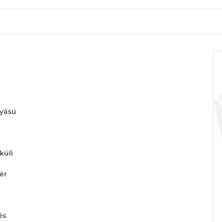
lyású
küli
ér
és