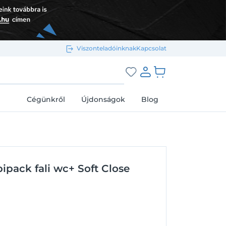
Viszonteladóinknak
Kapcsolat
Bejelentkezés e-mail-címmel
grás a kosárhoz
Cégünkről
Újdonságok
Blog
Megjegyzés
Elfelejtett jelszó
ipack fali wc+ Soft Close
Bejelentkezés
Regisztráció
Bejelentkezés közösségi fiókkal