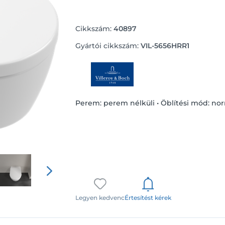
Cikkszám:
40897
Gyártói cikkszám:
VIL-5656HRR1
Perem: perem nélküli • Öblítési mód: no
Legyen kedvenc
Értesítést kérek