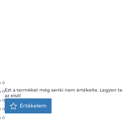
x
0
Ezt a terméket még senki nem értékelte. Legyen te
x
0
az első!
x
0
Értékelem
x
0
x
0