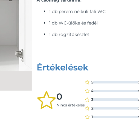
A csomag tartalma:
1 db perem nélküli fali WC
1 db WC-ülőke és fedél
1 db rögzítőkészlet
Értékelések
5
4
0
3
Nincs értékelés
2
1