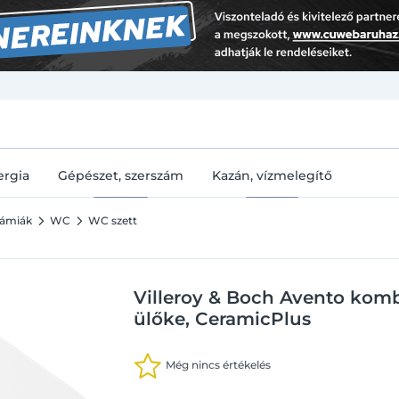
U
ergia
Gépészet, szerszám
Kazán, vízmelegítő
rámiák
WC
WC szett
Villeroy & Boch Avento komb
ülőke, CeramicPlus
Még nincs értékelés