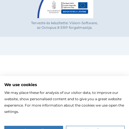
Tervezte és készítette: Vision-Software,
az Octopus 8 ERP forgalmazója
.
Megjegyzés
Elfelejte
Bejelentkezés
Regisztráció
Szaniterek
MOZGÁSKORLÁTOZOTT TERMÉKEK
Radiátorok
We use cookies
Bejelentkezés közösségi fiókkal
ZUHANYKABINOK/AJTÓK
ACÉLLEMEZ LAPRADIÁTOROK
Megújuló energia
We may place these for analysis of our visitor data, to improve our
TÖRÖLKÖZŐSZÁRÍTÓ RADIÁTOR
Íves zuhanykabin
HŐSZIVATTYÚK
Gépészet, szerszám
Facebook
website, show personalised content and to give you a great website
Szögletes zuhanykabin
Törölközőszárító radiátor egyenes
KESZTYŰK, VÉDŐFELSZERELÉSEK
Split levegő-víz hőszivattyú
Kazán, vízmelegítő
Fix zuhanyfal
experience. For more information about the cookies we use open the
Törölközőszárító radiátor íves
LEVÁLASZTÓK
Monoblokkos levegő-víz hőszivattyú
CSŐTERMOSZTÁTOK
Zuhanyajtó
settings.
Fűtőpatron
Hőszivattyúhoz kiegészítő
Ugrás a kosárhoz
ELEKTROMOS KAZÁNOK, KIEGÉSZÍTŐK
Google
Walk-in zuhanyfal
Automata és kézi légtelenítő
Ahogy a legtöbb weboldal, a miénk is sütiket (cookie-kat
FAN-COIL
Kiegészítők zuhanykabinokhoz
Iszapleválasztó
Elektromos kazán
használ a nagyobb felhasználói élmény érdekében.
ZUHANYTÁLCÁK
Kombinált leválasztó
Magasoldalfali fan-coil
Kiegészítők elektromos kazánokhoz