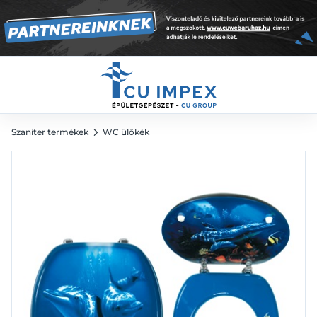
17 266
Ft
Szaniter termékek
WC ülőkék