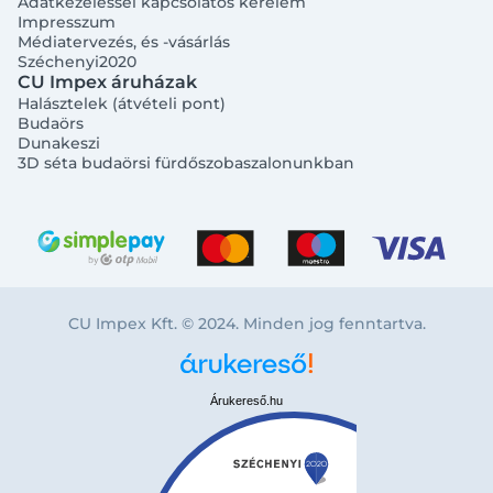
Adatkezeléssel kapcsolatos kérelem
Impresszum
Médiatervezés, és -vásárlás
Széchenyi2020
CU Impex áruházak
Halásztelek (átvételi pont)
Budaörs
Dunakeszi
3D séta budaörsi fürdőszobaszalonunkban
CU Impex Kft. © 2024. Minden jog fenntartva.
Árukereső.hu
Bejelentkezés e-mail-címmel