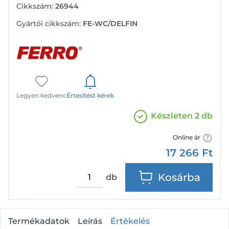
Cikkszám:
26944
Gyártói cikkszám:
FE-WC/DELFIN
Legyen kedvenc
Értesítést kérek
Készleten 2 db
Online ár
17 266
Ft
Kosárba
db
Termékadatok
Leírás
Értékelés