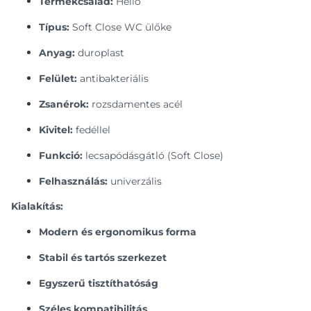
Termékcsalád:
Hello
Típus:
Soft Close WC ülőke
Anyag:
duroplast
Felület:
antibakteriális
Zsanérok:
rozsdamentes acél
Kivitel:
fedéllel
Funkció:
lecsapódásgátló (Soft Close)
Felhasználás:
univerzális
Kialakítás:
Modern és ergonomikus forma
Stabil és tartós szerkezet
Egyszerű tisztíthatóság
Széles kompatibilitás