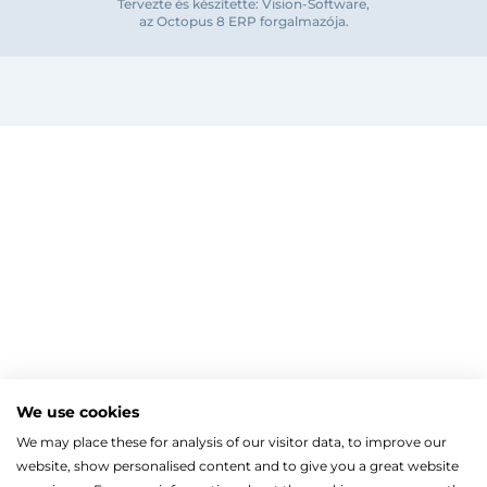
Tervezte és készítette: Vision-Software,
az Octopus 8 ERP forgalmazója
.
Bejelentkezés e-mail-címmel
Megjegyzés
Elfelejte
Bejelentkezés
Regisztráció
Szaniterek
MOZGÁSKORLÁTOZOTT TERMÉKEK
Radiátorok
We use cookies
Bejelentkezés közösségi fiókkal
ZUHANYKABINOK/AJTÓK
ACÉLLEMEZ LAPRADIÁTOROK
Megújuló energia
We may place these for analysis of our visitor data, to improve our
TÖRÖLKÖZŐSZÁRÍTÓ RADIÁTOR
Íves zuhanykabin
HŐSZIVATTYÚK
Gépészet, szerszám
Facebook
website, show personalised content and to give you a great website
Szögletes zuhanykabin
Törölközőszárító radiátor egyenes
KESZTYŰK, VÉDŐFELSZERELÉSEK
Split levegő-víz hőszivattyú
Kazán, vízmelegítő