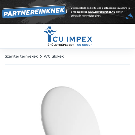
9 078
Ft
Szaniter termékek
WC ülőkék