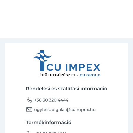
Rendelési és szállítási információ
phone
+36 30 320 4444
email
ugyfelszolgalat@cuimpex.hu
Termékinformáció