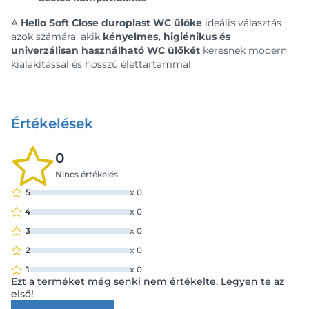
A
Hello Soft Close duroplast WC ülőke
ideális választás
azok számára, akik
kényelmes, higiénikus és
univerzálisan használható WC ülőkét
keresnek modern
kialakítással és hosszú élettartammal.
Értékelések
0
Nincs értékelés
5
x
0
4
x
0
3
x
0
2
x
0
1
x
0
Ezt a terméket még senki nem értékelte. Legyen te az
első!