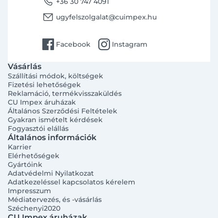
phone
+36 30 747 4091
email
ugyfelszolgalat@cuimpex.hu
facebook
instagram
Facebook
Instagram
Vásárlás
Szállítási módok, költségek
Fizetési lehetőségek
Reklamáció, termékvisszaküldés
CU Impex áruházak
Általános Szerződési Feltételek
Gyakran ismételt kérdések
Fogyasztói elállás
Általános információk
Karrier
Elérhetőségek
Gyártóink
Adatvédelmi Nyilatkozat
Adatkezeléssel kapcsolatos kérelem
Impresszum
Médiatervezés, és -vásárlás
Széchenyi2020
CU Impex áruházak