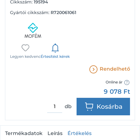
Cikkszám:
195194
Gyártói cikkszám:
R720061061
Legyen kedvenc
Értesítést kérek
Rendelhető
Online ár
9 078
Ft
Kosárba
db
Termékadatok
Leírás
Értékelés