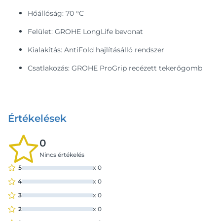
Hőállóság: 70 °C
Felület: GROHE LongLife bevonat
Kialakítás: AntiFold hajlításálló rendszer
Csatlakozás: GROHE ProGrip recézett tekerőgomb
Értékelések
0
Nincs értékelés
5
x
0
4
x
0
3
x
0
2
x
0