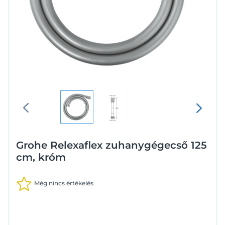
Grohe Relexaflex zuhanygégecső 125
cm, króm
Még nincs értékelés