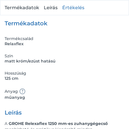
Termékadatok
Leírás
Értékelés
Termékadatok
Termékcsalád
Relaxflex
Szín
matt króm/ezüst hatású
Hosszúság
125 cm
Anyag
műanyag
Leírás
A
GROHE Relexaflex 1250 mm-es zuhanygégecső