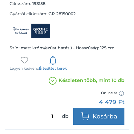
Cikkszám:
193158
Gyártói cikkszám:
GR-28150002
Szín: matt króm/ezüst hatású • Hosszúság: 125 cm
Legyen kedvenc
Értesítést kérek
Készleten több, mint 10 db
Online ár
4 479
Ft
Kosárba
db