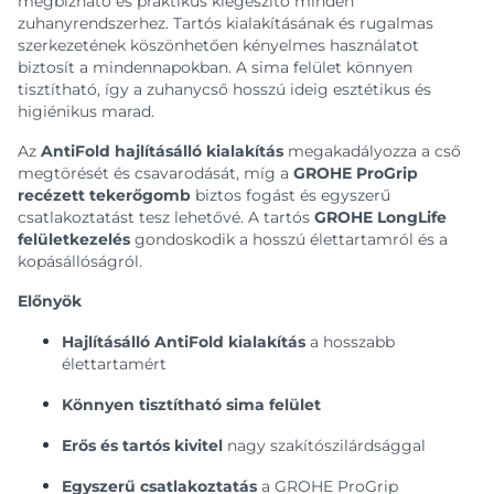
megbízható és praktikus kiegészítő minden
zuhanyrendszerhez. Tartós kialakításának és rugalmas
szerkezetének köszönhetően kényelmes használatot
biztosít a mindennapokban. A sima felület könnyen
tisztítható, így a zuhanycső hosszú ideig esztétikus és
higiénikus marad.
Az
AntiFold hajlításálló kialakítás
megakadályozza a cső
megtörését és csavarodását, míg a
GROHE ProGrip
recézett tekerőgomb
biztos fogást és egyszerű
csatlakoztatást tesz lehetővé. A tartós
GROHE LongLife
felületkezelés
gondoskodik a hosszú élettartamról és a
kopásállóságról.
Előnyök
Hajlításálló AntiFold kialakítás
a hosszabb
élettartamért
Könnyen tisztítható sima felület
Erős és tartós kivitel
nagy szakítószilárdsággal
Egyszerű csatlakoztatás
a GROHE ProGrip