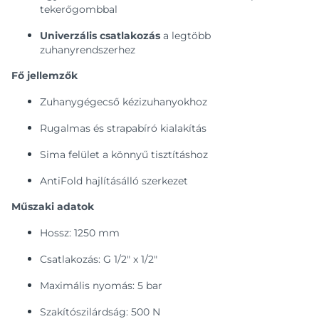
tekerőgombbal
Univerzális csatlakozás
a legtöbb
zuhanyrendszerhez
Fő jellemzők
Zuhanygégecső kézizuhanyokhoz
Rugalmas és strapabíró kialakítás
Sima felület a könnyű tisztításhoz
AntiFold hajlításálló szerkezet
Műszaki adatok
Hossz: 1250 mm
Csatlakozás: G 1/2" x 1/2"
Maximális nyomás: 5 bar
Szakítószilárdság: 500 N