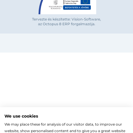
Tervezte és készítette: Vision-Software,
az Octopus 8 ERP forgalmazója
.
Bejelentkezés e-mail-címmel
Megjegyzés
Elfelejte
Bejelentkezés
Regisztráció
Szaniterek
MOZGÁSKORLÁTOZOTT TERMÉKEK
Radiátorok
We use cookies
Bejelentkezés közösségi fiókkal
ZUHANYKABINOK/AJTÓK
ACÉLLEMEZ LAPRADIÁTOROK
Megújuló energia
We may place these for analysis of our visitor data, to improve our
TÖRÖLKÖZŐSZÁRÍTÓ RADIÁTOR
Íves zuhanykabin
HŐSZIVATTYÚK
Gépészet, szerszám
Facebook
website, show personalised content and to give you a great website
Szögletes zuhanykabin