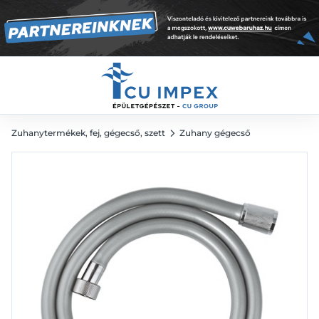
króm
4 479
Ft
Zuhanytermékek, fej, gégecső, szett
Zuhany gégecső