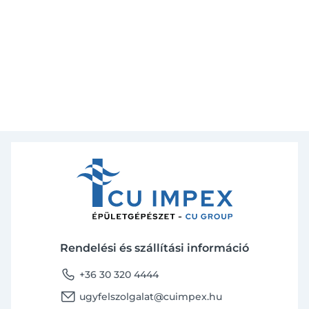
Rendelési és szállítási információ
phone
+36 30 320 4444
email
ugyfelszolgalat@cuimpex.hu