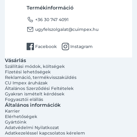
Termékinformáció
phone
+36 30 747 4091
email
ugyfelszolgalat@cuimpex.hu
facebook
instagram
Facebook
Instagram
Vásárlás
Szállítási módok, költségek
Fizetési lehetőségek
Reklamáció, termékvisszaküldés
CU Impex áruházak
Általános Szerződési Feltételek
Gyakran ismételt kérdések
Fogyasztói elállás
Általános információk
Karrier
Elérhetőségek
Gyártóink
Adatvédelmi Nyilatkozat
Adatkezeléssel kapcsolatos kérelem