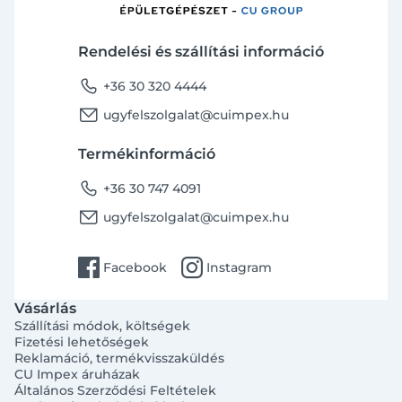
Rendelési és szállítási információ
phone
+36 30 320 4444
email
ugyfelszolgalat@cuimpex.hu
Termékinformáció
phone
+36 30 747 4091
email
ugyfelszolgalat@cuimpex.hu
facebook
instagram
Facebook
Instagram
Vásárlás
Szállítási módok, költségek
Fizetési lehetőségek
Reklamáció, termékvisszaküldés
CU Impex áruházak
Általános Szerződési Feltételek