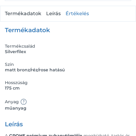
Termékadatok
Leírás
Értékelés
Termékadatok
Termékcsalád
Silverfilex
Szín
matt bronz/réz/rose hatású
Hosszúság
175 cm
Anyag
műanyag
Leírás
A
GROHE prémium zuhanytömlője
megbízható, tartós és