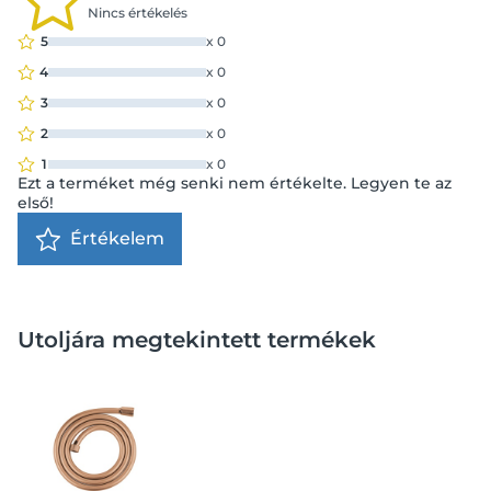
Nincs értékelés
5
x
0
4
x
0
3
x
0
2
x
0
1
x
0
Ezt a terméket még senki nem értékelte. Legyen te az
első!
Értékelem
Utoljára megtekintett termékek