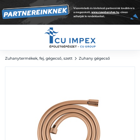
sunset
12 181
Ft
Zuhanytermékek, fej, gégecső, szett
Zuhany gégecső