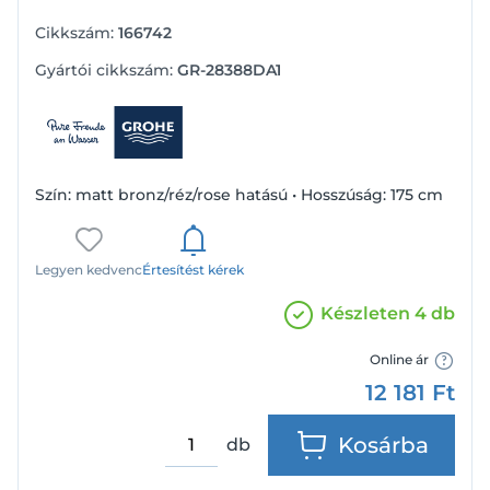
Cikkszám:
166742
Gyártói cikkszám:
GR-28388DA1
Szín: matt bronz/réz/rose hatású • Hosszúság: 175 cm
Legyen kedvenc
Értesítést kérek
Készleten 4 db
Online ár
12 181
Ft
Kosárba
db