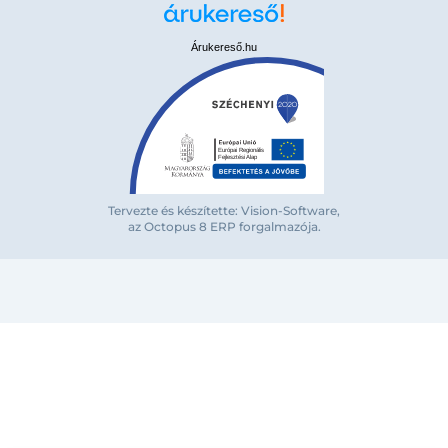
Árukereső.hu
Bejelentkezés e-mail-címmel
Tervezte és készítette: Vision-Software,
az Octopus 8 ERP forgalmazója
.
Megjegyzés
Elfelejte
Bejelentkezés
Regisztráció