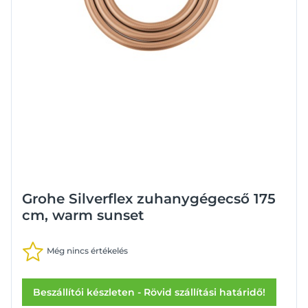
Grohe Silverflex zuhanygégecső 175
cm, warm sunset
Még nincs értékelés
Beszállítói készleten - Rövid szállítási határidő!