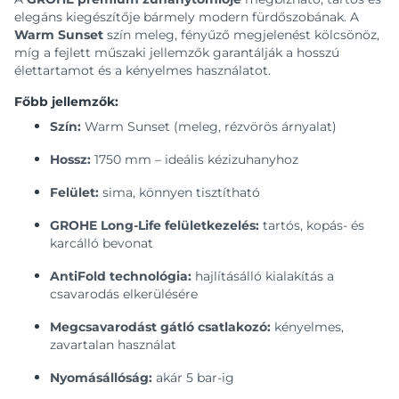
elegáns kiegészítője bármely modern fürdőszobának. A
Warm Sunset
szín meleg, fényűző megjelenést kölcsönöz,
míg a fejlett műszaki jellemzők garantálják a hosszú
élettartamot és a kényelmes használatot.
Főbb jellemzők:
Szín:
Warm Sunset (meleg, rézvörös árnyalat)
Hossz:
1750 mm – ideális kézizuhanyhoz
Felület:
sima, könnyen tisztítható
GROHE Long-Life felületkezelés:
tartós, kopás- és
karcálló bevonat
AntiFold technológia:
hajlításálló kialakítás a
csavarodás elkerülésére
Megcsavarodást gátló csatlakozó:
kényelmes,
zavartalan használat
Nyomásállóság:
akár 5 bar-ig