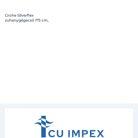
Grohe Silverflex
zuhanygégecső 175 cm,
warm sunset