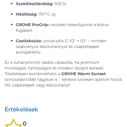
Szakítószilárdság:
500 N
Hőállóság:
70?°C-ig
GROHE ProGrip:
recézett tekerőgomb a biztos
fogásért
Csatlakozás:
univerzális G 1/2" × 1/2" – minden
szabványos kézizuhannyal és csapteleppel
kompatibilis
Ez a zuhanytömlő ideális választás, ha prémium
minőséget, tartósságot és modern dizájnt keresel.
Tökéletesen kombinálható a
GROHE Warm Sunset
színcsalád többi tagjával is – kérésre szívesen ajánlok hozzá
illő csaptelepet vagy kézizuhanyt.
Értékelések
0