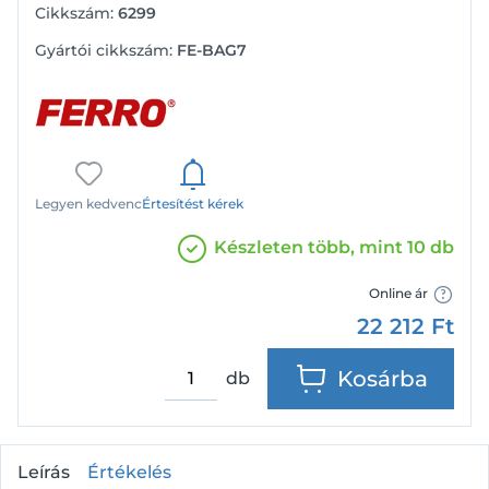
Cikkszám:
6299
Gyártói cikkszám:
FE-BAG7
Legyen kedvenc
Értesítést kérek
Készleten több, mint 10 db
Online ár
22 212
Ft
Kosárba
db
Leírás
Értékelés