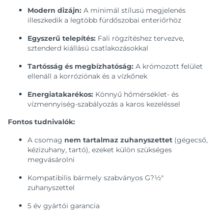
Modern dizájn:
A minimál stílusú megjelenés
illeszkedik a legtöbb fürdőszobai enteriőrhöz
Egyszerű telepítés:
Fali rögzítéshez tervezve,
sztenderd kiállású csatlakozásokkal
Tartósság és megbízhatóság:
A krómozott felület
ellenáll a korróziónak és a vízkőnek
Energiatakarékos:
Könnyű hőmérséklet- és
vízmennyiség-szabályozás a karos kezeléssel
Fontos tudnivalók:
A csomag
nem tartalmaz zuhanyszettet
(gégecső,
kézizuhany, tartó), ezeket külön szükséges
megvásárolni
Kompatibilis bármely szabványos G?½"
zuhanyszettel
5 év gyártói garancia