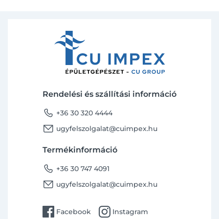
Rendelési és szállítási információ
phone
+36 30 320 4444
email
ugyfelszolgalat@cuimpex.hu
Termékinformáció
phone
+36 30 747 4091
email
ugyfelszolgalat@cuimpex.hu
facebook
instagram
Facebook
Instagram