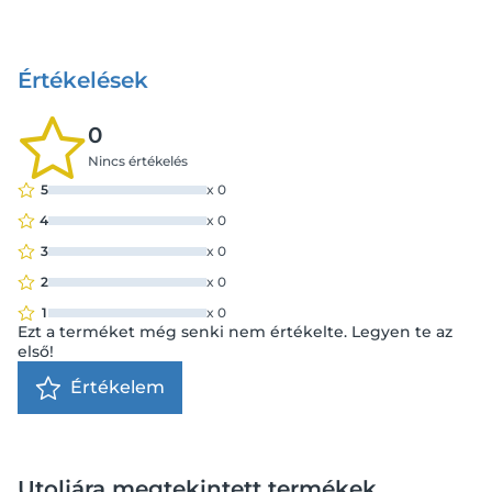
Értékelések
0
Nincs értékelés
5
x
0
4
x
0
3
x
0
2
x
0
1
x
0
Ezt a terméket még senki nem értékelte. Legyen te az
első!
Értékelem
Utoljára megtekintett termékek