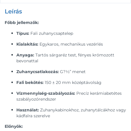
Leírás
Főbb jellemzők:
Típus:
Fali zuhanycsaptelep
Kialakítás:
Egykaros, mechanikus vezérlés
Anyaga:
Tartós sárgaréz test, fényes krómozott
bevonattal
Zuhanycsatlakozás:
G?½” menet
Fali bekötés:
150 ± 20 mm középtávolság
Vízmennyiség-szabályozás:
Precíz kerámiabetétes
szabályozórendszer
Használat:
Zuhanykabinokhoz, zuhanytálcákhoz vagy
kádfalra szerelve
Előnyök: