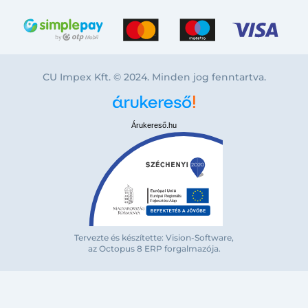
CU Impex Kft. © 2024. Minden jog fenntartva.
Árukereső.hu
Bejelentkezés e-mail-címmel
Tervezte és készítette: Vision-Software,
az Octopus 8 ERP forgalmazója
.
Megjegyzés
Elfelejte