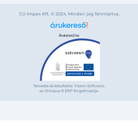
CU Impex Kft. © 2024. Minden jog fenntartva.
Árukereső.hu
Bejelentkezés e-mail-címmel
Tervezte és készítette: Vision-Software,
az Octopus 8 ERP forgalmazója
.
Megjegyzés
Elfelejte