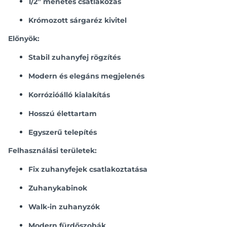
1/2” menetes csatlakozás
Krómozott sárgaréz kivitel
Előnyök:
Stabil zuhanyfej rögzítés
Modern és elegáns megjelenés
Korrózióálló kialakítás
Hosszú élettartam
Egyszerű telepítés
Felhasználási területek:
Fix zuhanyfejek csatlakoztatása
Zuhanykabinok
Walk-in zuhanyzók
Modern fürdőszobák