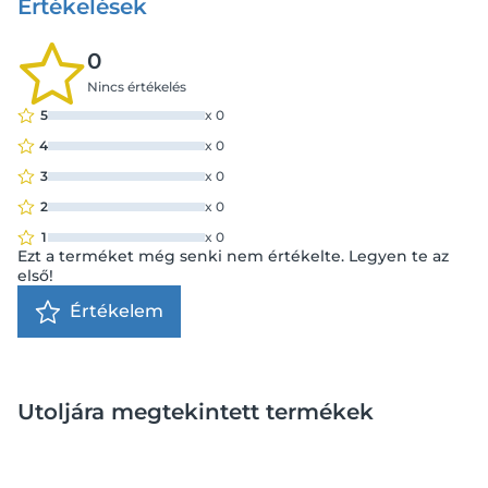
Értékelések
0
Nincs értékelés
5
x
0
4
x
0
3
x
0
2
x
0
1
x
0
Ezt a terméket még senki nem értékelte. Legyen te az
első!
Értékelem
Utoljára megtekintett termékek