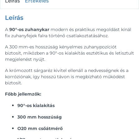
Leírás
Értékelés
Leírás
A
90°-os zuhanykar
modern és praktikus megoldást kínál
fix zuhanyfejek falra történő csatlakoztatásához.
A 300 mm-es hosszúság kényelmes zuhanypozíciót
biztosít, miközben a 90°-os kialakítás esztétikus és letisztult
megjelenést nyújt.
A krómozott sárgaréz kivitel ellenáll a nedvességnek és a
korróziónak, így hosszú távon is megbízható működést
biztosít.
Főbb jellemzők:
90°-os kialakítás
300 mm hosszúság
O20 mm csőátmérő