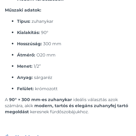
Műszaki adatok:
Típus:
zuhanykar
Kialakítás:
90°
Hosszúság:
300 mm
Átmérő:
O20 mm
Menet:
1/2”
Anyag:
sárgaréz
Felület:
krómozott
A
90° × 300 mm-es zuhanykar
ideális választás azok
számára, akik
modern, tartós és elegáns zuhanyfej tartó
megoldást
keresnek fürdőszobájukhoz.