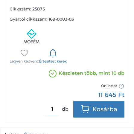
Cikkszám:
25875
Gyártói cikkszám:
169-0003-03
Legyen kedvenc
Értesítést kérek
Készleten több, mint 10 db
Online ár
11 645
Ft
Kosárba
db