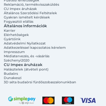
Fizetési lehetőségek
Reklamáció, termékvisszaküldés
CU Impex áruházak
Általános Szerződési Feltételek
Gyakran ismételt kérdések
Fogyasztói elállás
Általános információk
Karrier
Elérhetőségek
Gyártóink
Adatvédelmi Nyilatkozat
Adatkezeléssel kapcsolatos kérelem
Impresszum
Médiatervezés, és -vásárlás
Széchenyi2020
CU Impex áruházak
Halásztelek (átvételi pont)
Budaörs
Dunakeszi
3D séta budaörsi fürdőszobaszalonunkban