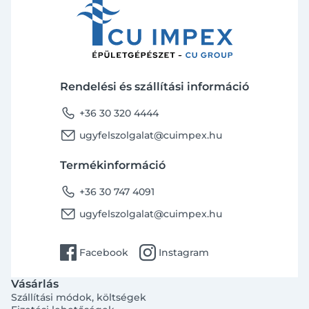
Rendelési és szállítási információ
phone
+36 30 320 4444
email
ugyfelszolgalat@cuimpex.hu
Termékinformáció
phone
+36 30 747 4091
email
ugyfelszolgalat@cuimpex.hu
facebook
instagram
Facebook
Instagram
Vásárlás
Szállítási módok, költségek