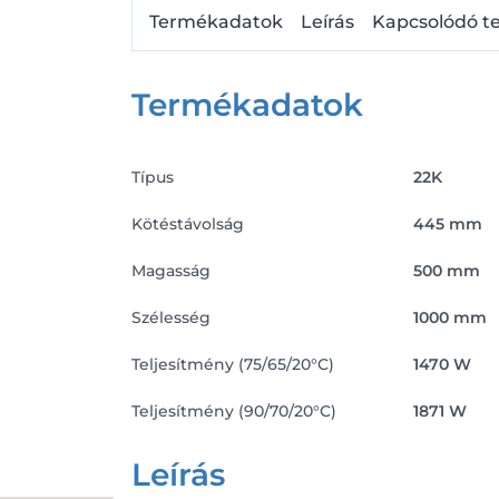
Termékadatok
Leírás
Kapcsolódó t
Termékadatok
Típus
22K
Kötéstávolság
445 mm
Magasság
500 mm
Szélesség
1000 mm
Teljesítmény (75/65/20°C)
1470 W
Teljesítmény (90/70/20°C)
1871 W
Leírás