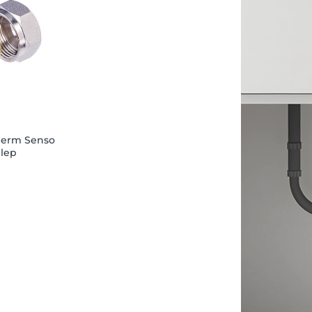
herm Senso
elep
ó M22 - 15mm
 több, mint 10
árba