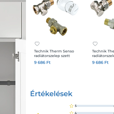
Technik Therm Senso
Technik Th
radiátorszelep szett
radiátorszel
1/2" egyenes,
1/2" sarok,
9 686 Ft
9 686 Ft
belsőmenetes
belsőmene
Készleten több, mint 10
Készleten 
db
db
Kosárba
Kos
Értékelések
5
4