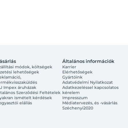
ásárlás
Általános információk
zállítási módok, költségek
Karrier
izetési lehetőségek
Elérhetőségek
eklamáció,
Gyártóink
ermékvisszaküldés
Adatvédelmi Nyilatkozat
U Impex áruházak
Adatkezeléssel kapcsolatos
ltalános Szerződési Feltételek
kérelem
yakran ismételt kérdések
Impresszum
ogyasztói elállás
Médiatervezés, és -vásárlás
Széchenyi2020