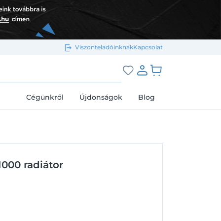
Viszonteladóinknak
Kapcsolat
Bejelentkezés e-mail-címmel
grás a kosárhoz
Cégünkről
Újdonságok
Blog
Megjegyzés
Elfelejtett jelszó
000 radiátor
Bejelentkezés
Regisztráció
Bejelentkezés közösségi fiókkal