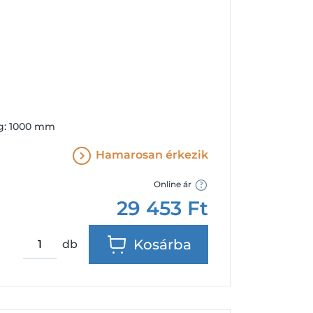
Facebook
Google
ég: 1000 mm
Hamarosan érkezik
Online ár
29 453
Ft
Kosárba
db