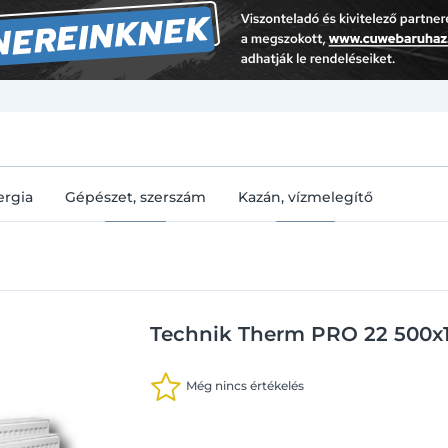
U
ergia
Gépészet, szerszám
Kazán, vízmelegítő
Technik Therm PRO 22 500x1
Még nincs értékelés