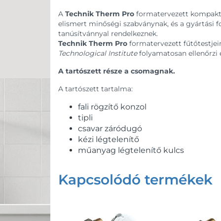
A
Technik Therm Pro
formatervezett kompakt 
elismert minőségi szabványnak, és a gyártási 
tanúsítvánnyal rendelkeznek.
Technik Therm Pro
formatervezett fűtőtestjei
Technological Institute
folyamatosan ellenőrzi é
A tartószett része a csomagnak.
A tartószett tartalma:
fali rögzítő konzol
tipli
csavar záródugó
kézi légtelenítő
műanyag légtelenítő kulcs
Kapcsolódó termékek