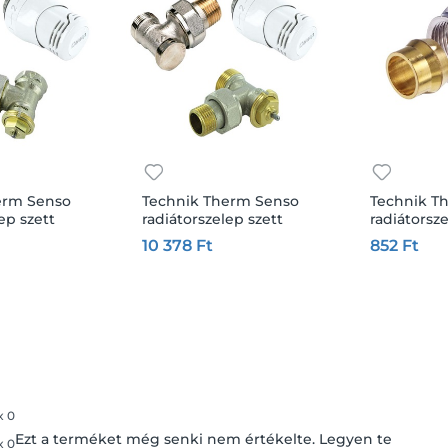
erm Senso
Technik Therm Senso
Technik T
ep szett
radiátorszelep szett
radiátorsz
1/2" sarok,
csatlakoz
10 378 Ft
852 Ft
tes
külsőmenetes m22
több, mint 10
Készleten több, mint 10
Készleten
db
db
árba
Kosárba
Kos
x
0
Ezt a terméket még senki nem értékelte. Legyen te
x
0