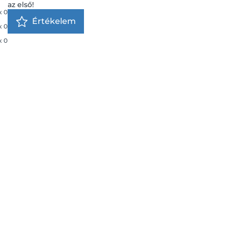
az első!
x
0
Értékelem
x
0
x
0