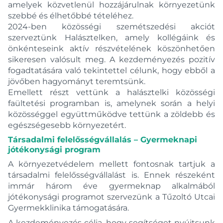
amelyek közvetlenül hozzájárulnak környezetünk
szebbé és élhetőbbé tételéhez.
2024-ben közösségi szemétszedési akciót
szerveztünk Halásztelken, amely kollégáink és
önkénteseink aktív részvételének köszönhetően
sikeresen valósult meg. A kezdeményezés pozitív
fogadtatására való tekintettel célunk, hogy ebből a
jövőben hagyományt teremtsünk.
Emellett részt vettünk a halásztelki közösségi
faültetési programban is, amelynek során a helyi
közösséggel együttműködve tettünk a zöldebb és
egészségesebb környezetért.
Társadalmi felelősségvállalás – Gyermeknapi
jótékonysági program
A környezetvédelem mellett fontosnak tartjuk a
társadalmi felelősségvállalást is. Ennek részeként
immár három éve gyermeknap alkalmából
jótékonysági programot szervezünk a Tűzoltó Utcai
Gyermekklinika támogatására.
A kezdeményezés célja, hogy segítséget nyújtsunk