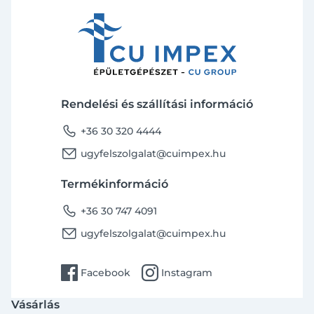
Rendelési és szállítási információ
phone
+36 30 320 4444
email
ugyfelszolgalat@cuimpex.hu
Termékinformáció
phone
+36 30 747 4091
email
ugyfelszolgalat@cuimpex.hu
facebook
instagram
Facebook
Instagram
Vásárlás