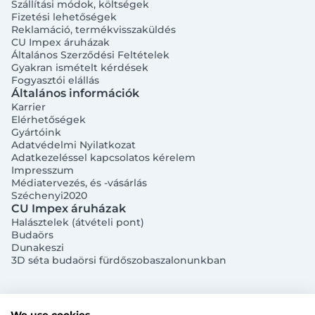
Szállítási módok, költségek
Fizetési lehetőségek
Reklamáció, termékvisszaküldés
CU Impex áruházak
Általános Szerződési Feltételek
Gyakran ismételt kérdések
Fogyasztói elállás
Általános információk
Bejelentkezés e-mail-címmel
Karrier
Elérhetőségek
Gyártóink
Adatvédelmi Nyilatkozat
Adatkezeléssel kapcsolatos kérelem
Impresszum
Médiatervezés, és -vásárlás
Széchenyi2020
Megjegyzés
Elfelejtett jelszó
CU Impex áruházak
Halásztelek (átvételi pont)
Budaörs
Bejelentkezés
Dunakeszi
3D séta budaörsi fürdőszobaszalonunkban
Regisztráció
Szaniterek
MOZGÁSKORLÁTOZOTT TERMÉKEK
Radiátorok