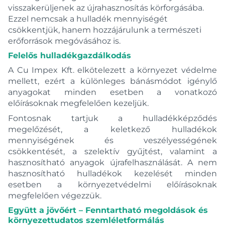
visszakerüljenek az újrahasznosítás körforgásába.
Ezzel nemcsak a hulladék mennyiségét
csökkentjük, hanem hozzájárulunk a természeti
erőforrások megóvásához is.
Felelős hulladékgazdálkodás
A Cu Impex Kft. elkötelezett a környezet védelme
mellett, ezért a különleges bánásmódot igénylő
anyagokat minden esetben a vonatkozó
előírásoknak megfelelően kezeljük.
Fontosnak tartjuk a hulladékképződés
megelőzését, a keletkező hulladékok
mennyiségének és veszélyességének
csökkentését, a szelektív gyűjtést, valamint a
hasznosítható anyagok újrafelhasználását. A nem
hasznosítható hulladékok kezelését minden
esetben a környezetvédelmi előírásoknak
megfelelően végezzük.
Együtt a jövőért – Fenntartható megoldások és
környezettudatos szemléletformálás