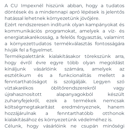
A CU Impexnél hiszünk abban, hogy a tudatos
döntések és a mindennapi apró lépések is jelentős
hatással lehetnek környezetünk jövőjére.
Ezért rendszeresen indítunk olyan kampányokat és
kommunikációs programokat, amelyek a víz- és
energiatakarékosság, a felelős fogyasztás, valamint
a környezettudatos termékválasztás fontosságára
hívják fel a figyelmet.
Termékpalettánk kialakításakor törekszünk arra,
hogy évről évre egyre több olyan megoldást
kínáljunk vásárlóink számára, amelyek az
esztétikum és a funkcionalitás mellett a
fenntarthatóságot is szolgálják. Legyen szó
víztakarékos öblítőrendszerekről vagy
újrahasznosított alapanyagokból készült
zuhanyfejekről, ezek a termékek nemcsak
költségmegtakarítást eredményeznek, hanem
hozzájárulnak a fenntarthatóbb otthonok
kialakításához és környezetünk védelméhez is.
Célunk, hogy vásárlóink ne csupán minőségi