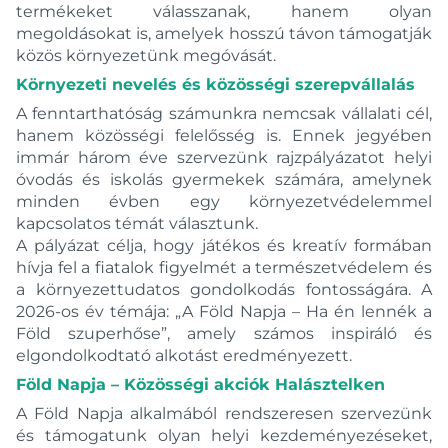
termékeket válasszanak, hanem olyan
megoldásokat is, amelyek hosszú távon támogatják
közös környezetünk megóvását.
Környezeti nevelés és közösségi szerepvállalás
A fenntarthatóság számunkra nemcsak vállalati cél,
hanem közösségi felelősség is. Ennek jegyében
immár három éve szervezünk rajzpályázatot helyi
óvodás és iskolás gyermekek számára, amelynek
minden évben egy környezetvédelemmel
kapcsolatos témát választunk.
A pályázat célja, hogy játékos és kreatív formában
hívja fel a fiatalok figyelmét a természetvédelem és
a környezettudatos gondolkodás fontosságára. A
2026-os év témája: „A Föld Napja – Ha én lennék a
Föld szuperhőse”, amely számos inspiráló és
elgondolkodtató alkotást eredményezett.
Föld Napja – Közösségi akciók Halásztelken
A Föld Napja alkalmából rendszeresen szervezünk
és támogatunk olyan helyi kezdeményezéseket,