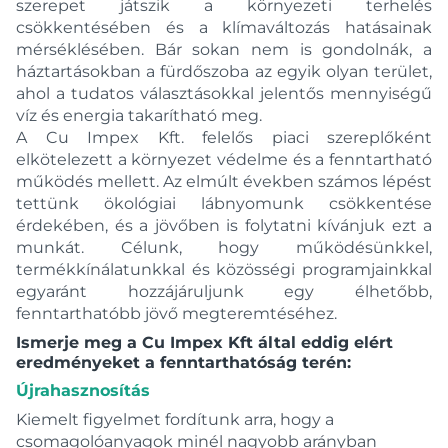
szerepet játszik a környezeti terhelés
csökkentésében és a klímaváltozás hatásainak
mérséklésében. Bár sokan nem is gondolnák, a
háztartásokban a fürdőszoba az egyik olyan terület,
ahol a tudatos választásokkal jelentős mennyiségű
víz és energia takarítható meg.
A Cu Impex Kft. felelős piaci szereplőként
elkötelezett a környezet védelme és a fenntartható
működés mellett. Az elmúlt években számos lépést
tettünk ökológiai lábnyomunk csökkentése
érdekében, és a jövőben is folytatni kívánjuk ezt a
munkát. Célunk, hogy működésünkkel,
termékkínálatunkkal és közösségi programjainkkal
egyaránt hozzájáruljunk egy élhetőbb,
fenntarthatóbb jövő megteremtéséhez.
Ismerje meg a Cu Impex Kft által eddig elért
eredményeket a fenntarthatóság terén:
Újrahasznosítás
Kiemelt figyelmet fordítunk arra, hogy a
csomagolóanyagok minél nagyobb arányban