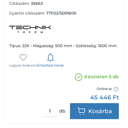
Cikkszám:
35663
Gyártói cikkszám:
TTP22/5001600
Típus: 22K • Magasság: 500 mm • Szélesség: 1600 mm
Legyen kedvenc
Értesítést kérek
Készleten 5 db
Online ár
45 446
Ft
Kosárba
db