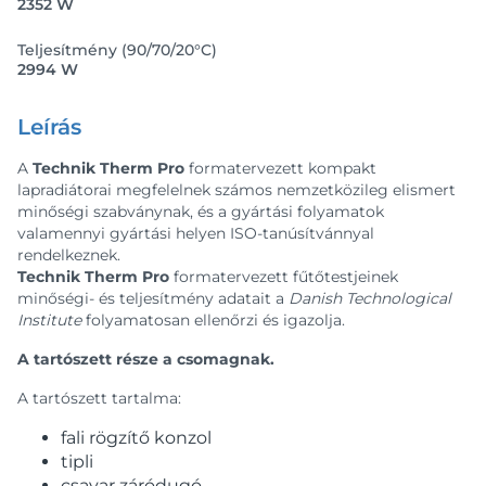
2352 W
Teljesítmény (90/70/20°C)
2994 W
Leírás
A
Technik Therm Pro
formatervezett kompakt
lapradiátorai megfelelnek számos nemzetközileg elismert
minőségi szabványnak, és a gyártási folyamatok
valamennyi gyártási helyen ISO-tanúsítvánnyal
rendelkeznek.
Technik Therm Pro
formatervezett fűtőtestjeinek
minőségi- és teljesítmény adatait a
Danish Technological
Institute
folyamatosan ellenőrzi és igazolja.
A tartószett része a csomagnak.
A tartószett tartalma:
fali rögzítő konzol
tipli
csavar záródugó