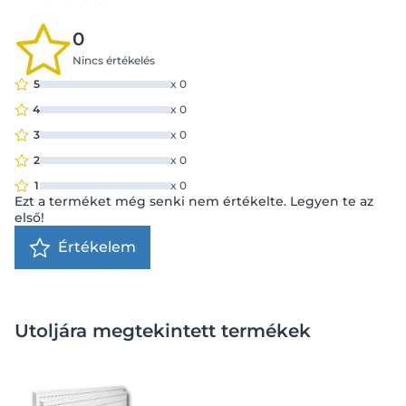
0
Nincs értékelés
5
x
0
4
x
0
3
x
0
2
x
0
1
x
0
Ezt a terméket még senki nem értékelte. Legyen te az
első!
Értékelem
Utoljára megtekintett termékek