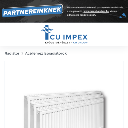
45 446
Ft
Radiátor
Acéllemez lapradiátorok