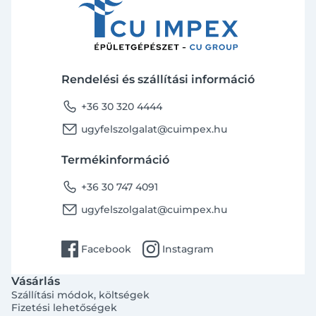
Rendelési és szállítási információ
phone
+36 30 320 4444
email
ugyfelszolgalat@cuimpex.hu
Termékinformáció
phone
+36 30 747 4091
email
ugyfelszolgalat@cuimpex.hu
facebook
instagram
Facebook
Instagram
Vásárlás
Szállítási módok, költségek
Fizetési lehetőségek