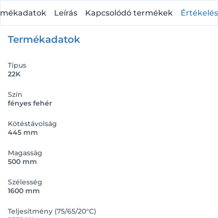
rmékadatok
Leírás
Kapcsolódó termékek
Értékelés
Termékadatok
Típus
22K
Szín
fényes fehér
Kötéstávolság
445 mm
Magasság
500 mm
Szélesség
1600 mm
Teljesítmény (75/65/20°C)