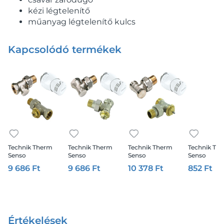
kézi légtelenítő
műanyag légtelenítő kulcs
Kapcsolódó termékek
Technik Therm
Technik Therm
Technik Therm
Technik Th
Senso
Senso
Senso
Senso
radiátorszelep szett
radiátorszelep szett
radiátorszelep szett
radiátorszel
9 686 Ft
9 686 Ft
10 378 Ft
852 Ft
1/2" egyenes,
1/2" sarok,
1/2" sarok,
csatlakozó 
belsőmenetes
belsőmenetes
külsőmenetes m22
15mm
Értékelések