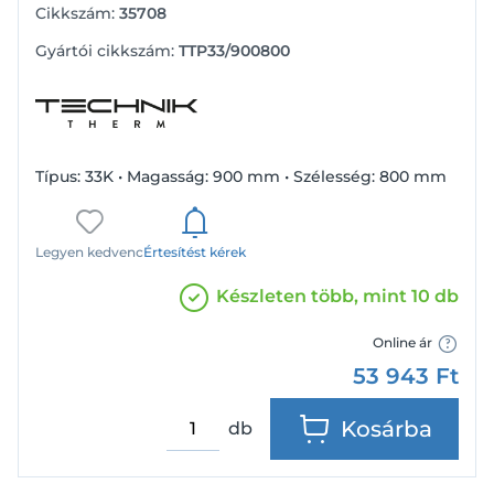
Cikkszám:
35708
Gyártói cikkszám:
TTP33/900800
Típus: 33K • Magasság: 900 mm • Szélesség: 800 mm
Legyen kedvenc
Értesítést kérek
Készleten több, mint 10 db
Online ár
53 943
Ft
Kosárba
db