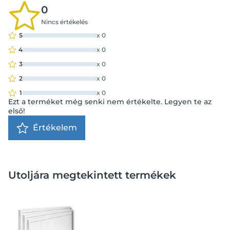
0
Nincs értékelés
5
x
0
4
x
0
3
x
0
2
x
0
1
x
0
Ezt a terméket még senki nem értékelte. Legyen te az
első!
Értékelem
Utoljára megtekintett termékek