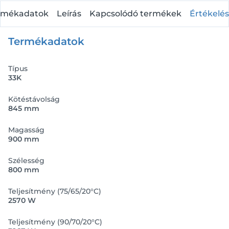
rmékadatok
Leírás
Kapcsolódó termékek
Értékelés
Termékadatok
Típus
33K
Kötéstávolság
845 mm
Magasság
900 mm
Szélesség
800 mm
Teljesítmény (75/65/20°C)
2570 W
Teljesítmény (90/70/20°C)