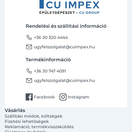
Rendelési és szállítási információ
phone
+36 30 320 4444
email
ugyfelszolgalat@cuimpex.hu
Termékinformáció
phone
+36 30 747 4091
email
ugyfelszolgalat@cuimpex.hu
facebook
instagram
Facebook
Instagram
Vásárlás
Szállítási módok, költségek
Fizetési lehetőségek
Reklamáció, termékvisszaküldés