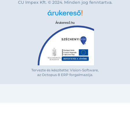
CU Impex Kft. © 2024. Minden jog fenntartva.
Árukereső.hu
Bejelentkezés e-mail-címmel
Tervezte és készítette: Vision-Software,
az Octopus 8 ERP forgalmazója
.
Megjegyzés
Elfelejte
Bejelentkezés