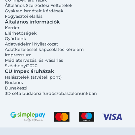
CU Impex áruházak
Általános Szerződési Feltételek
Gyakran ismételt kérdések
Fogyasztói elállás
Általános információk
Karrier
Elérhetőségek
Gyártóink
Adatvédelmi Nyilatkozat
Adatkezeléssel kapcsolatos kérelem
Impresszum
Médiatervezés, és -vásárlás
Széchenyi2020
CU Impex áruházak
Halásztelek (átvételi pont)
Budaörs
Dunakeszi
3D séta budaörsi fürdőszobaszalonunkban