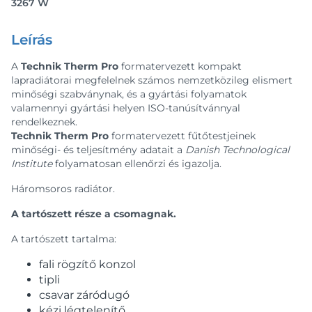
3267 W
Leírás
A
Technik Therm Pro
formatervezett kompakt
lapradiátorai megfelelnek számos nemzetközileg elismert
minőségi szabványnak, és a gyártási folyamatok
valamennyi gyártási helyen ISO-tanúsítvánnyal
rendelkeznek.
Technik Therm Pro
formatervezett fűtőtestjeinek
minőségi- és teljesítmény adatait a
Danish Technological
Institute
folyamatosan ellenőrzi és igazolja.
Háromsoros radiátor.
A tartószett része a csomagnak.
A tartószett tartalma:
fali rögzítő konzol
tipli
csavar záródugó
kézi légtelenítő