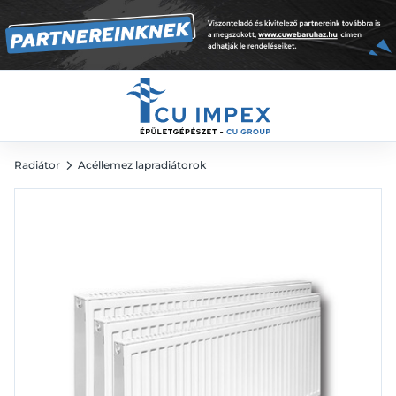
53 943
Ft
Radiátor
Acéllemez lapradiátorok