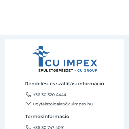
Rendelési és szállítási információ
phone
+36 30 320 4444
email
ugyfelszolgalat@cuimpex.hu
Termékinformáció
phone
+36 30 747 4091