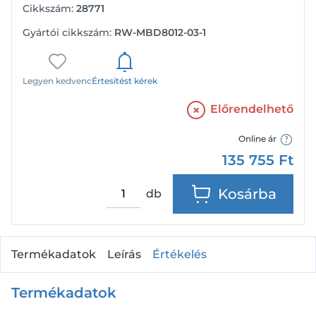
Cikkszám:
28771
Gyártói cikkszám:
RW-MBD8012-03-1
Legyen kedvenc
Értesítést kérek
Előrendelhető
Online ár
135 755
Ft
Kosárba
db
Termékadatok
Leírás
Értékelés
Termékadatok