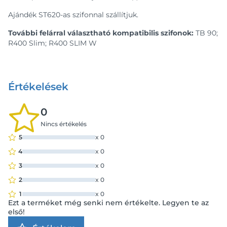
Ajándék ST620-as szifonnal szállítjuk.
További felárral választható kompatibilis szifonok:
TB 90;
R400 Slim; R400 SLIM W
Értékelések
0
Nincs értékelés
5
x
0
4
x
0
3
x
0
2
x
0
1
x
0
Ezt a terméket még senki nem értékelte. Legyen te az
első!