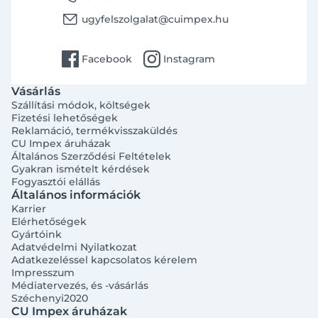
email
ugyfelszolgalat@cuimpex.hu
facebook
instagram
Facebook
Instagram
Vásárlás
Szállítási módok, költségek
Fizetési lehetőségek
Reklamáció, termékvisszaküldés
CU Impex áruházak
Általános Szerződési Feltételek
Gyakran ismételt kérdések
Fogyasztói elállás
Általános információk
Karrier
Elérhetőségek
Gyártóink
Adatvédelmi Nyilatkozat
Adatkezeléssel kapcsolatos kérelem
Impresszum
Médiatervezés, és -vásárlás
Széchenyi2020
CU Impex áruházak