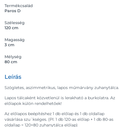
Termékcsalád
Paros D
Szélesség
120 cm
Magasság
3 cm
Mélység
80 cm
Leírás
Szögletes, aszimmetrikus, lapos műmárvány zuhanytálca.
Lapos tálcaként közvetlenül is lerakható a burkolatra. Az
előlapok külön rendelhetőek!
Az előlapos beépítéshez 1 db előlap és 1 db oldallap
vásárlása szu¨kséges. (Pl: 1 db 120-as előlap + 1 db 80-as
oldallap = 120×80 zuhanytálca előlap)