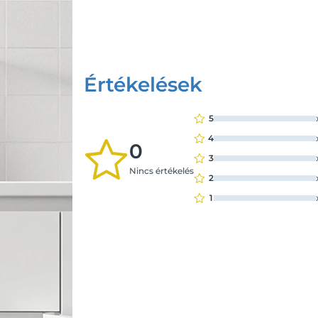
Értékelések
5
4
0
3
Nincs értékelés
2
1