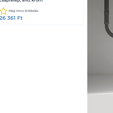
csaptelep, álló, króm
Még nincs értékelés
26 361
Ft