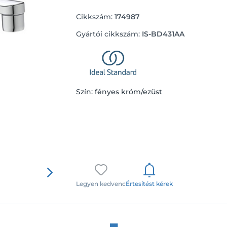
Cikkszám:
174987
Gyártói cikkszám:
IS-BD431AA
Szín: fényes króm/ezüst
Legyen kedvenc
Értesítést kérek