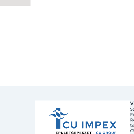
V
S
F
R
t
C