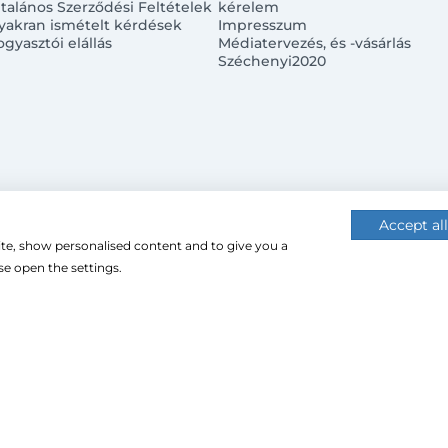
ltalános Szerződési Feltételek
kérelem
yakran ismételt kérdések
Impresszum
ogyasztói elállás
Médiatervezés, és -vásárlás
Széchenyi2020
Accept all
ite, show personalised content and to give you a
 (cookie-kat) használ a nagyobb felhasználói élmény érdekébe
e open the settings.
 használatához.
CU Impex Kft. © 2024. Minden jog fenntartva.