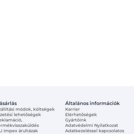
ásárlás
Általános információk
zállítási módok, költségek
Karrier
izetési lehetőségek
Elérhetőségek
eklamáció,
Gyártóink
ermékvisszaküldés
Adatvédelmi Nyilatkozat
U Impex áruházak
Adatkezeléssel kapcsolatos