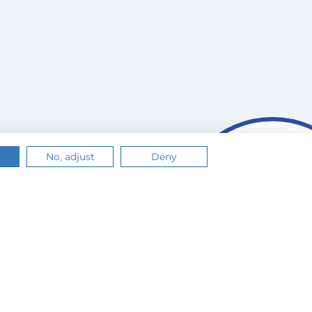
No, adjust
Deny
n.
Értem
Tudj meg többet