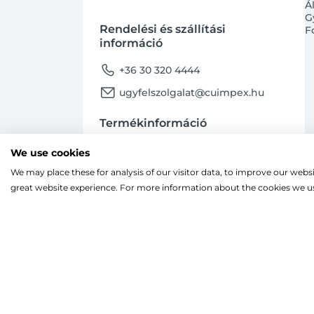
Á
G
Rendelési és szállítási
F
információ
phone
+36 30 320 4444
email
ugyfelszolgalat@cuimpex.hu
Termékinformáció
phone
+36 30 747 4091
We use cookies
email
ugyfelszolgalat@cuimpex.hu
We may place these for analysis of our visitor data, to improve our webs
Ahogy a legtöbb weboldal, a miénk is sütiket
great website experience. For more information about the cookies we us
A böngészés folytatásával hozzájárulsz a sütik
facebook
instagram
Facebook
Instagram