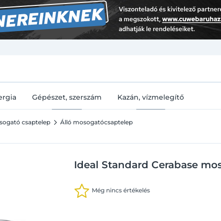
U
ergia
Gépészet, szerszám
Kazán, vízmelegítő
sogató csaptelep
Álló mosogatócsaptelep
Ideal Standard Cerabase mos
Még nincs értékelés