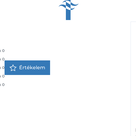
x
0
x
0
Értékelem
x
0
x
0
x
0