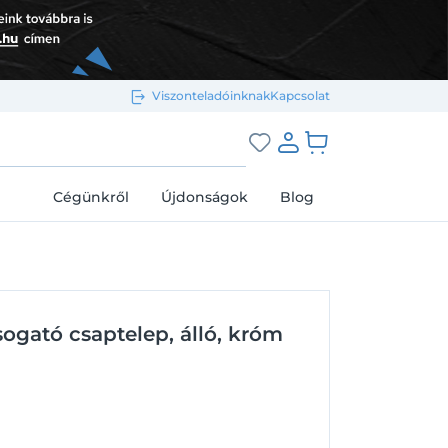
Viszonteladóinknak
Kapcsolat
Bejelentkezés e-mail-címmel
grás a kosárhoz
Cégünkről
Újdonságok
Blog
Megjegyzés
Elfelejtett jelszó
ogató csaptelep, álló, króm
Bejelentkezés
Regisztráció
Bejelentkezés közösségi fiókkal