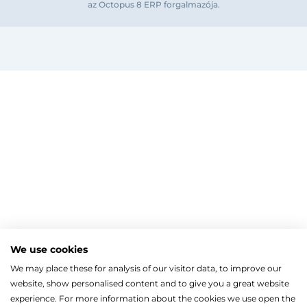
az Octopus 8 ERP forgalmazója
.
Bejelentkezés e-mail-címmel
Megjegyzés
Elfelejte
Bejelentkezés
Regisztráció
Szaniterek
MOZGÁSKORLÁTOZOTT TERMÉKEK
Radiátorok
We use cookies
Bejelentkezés közösségi fiókkal
ZUHANYKABINOK/AJTÓK
ACÉLLEMEZ LAPRADIÁTOROK
Megújuló energia
We may place these for analysis of our visitor data, to improve our
TÖRÖLKÖZŐSZÁRÍTÓ RADIÁTOR
Íves zuhanykabin
HŐSZIVATTYÚK
Gépészet, szerszám
Facebook
website, show personalised content and to give you a great website
Szögletes zuhanykabin
Törölközőszárító radiátor egyenes
KESZTYŰK, VÉDŐFELSZERELÉSEK
Split levegő-víz hőszivattyú
Kazán, vízmelegítő
Fix zuhanyfal
experience. For more information about the cookies we use open the
Törölközőszárító radiátor íves
LEVÁLASZTÓK
Monoblokkos levegő-víz hőszivattyú