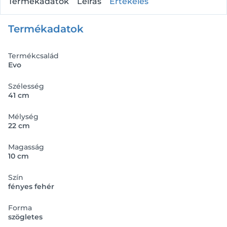
Termékadatok
Leírás
Értékelés
Termékadatok
Termékcsalád
Evo
Szélesség
41 cm
Mélység
22 cm
Magasság
10 cm
Szín
fényes fehér
Forma
szögletes