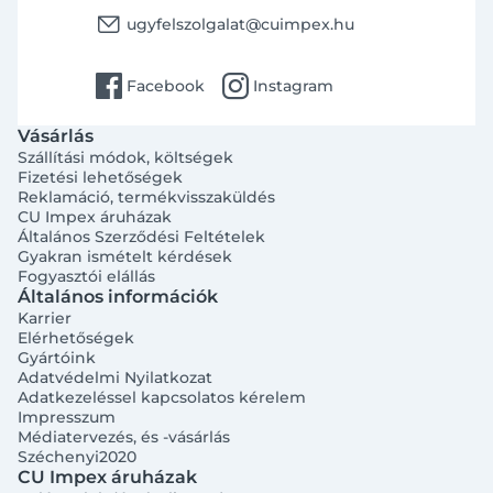
email
ugyfelszolgalat@cuimpex.hu
facebook
instagram
Facebook
Instagram
Vásárlás
Szállítási módok, költségek
Fizetési lehetőségek
Reklamáció, termékvisszaküldés
CU Impex áruházak
Általános Szerződési Feltételek
Gyakran ismételt kérdések
Fogyasztói elállás
Általános információk
Karrier
Elérhetőségek
Gyártóink
Adatvédelmi Nyilatkozat
Adatkezeléssel kapcsolatos kérelem
Impresszum
Médiatervezés, és -vásárlás
Széchenyi2020
CU Impex áruházak