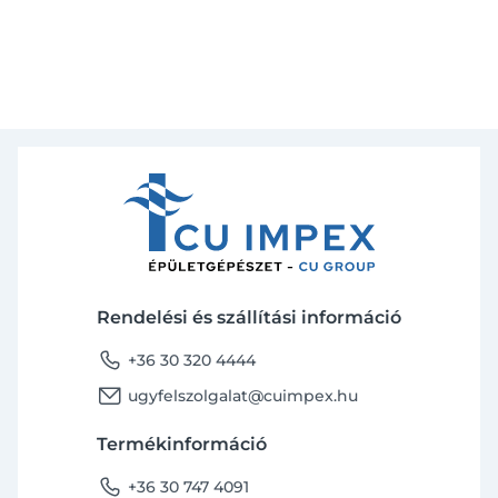
Rendelési és szállítási információ
phone
+36 30 320 4444
email
ugyfelszolgalat@cuimpex.hu
Termékinformáció
phone
+36 30 747 4091