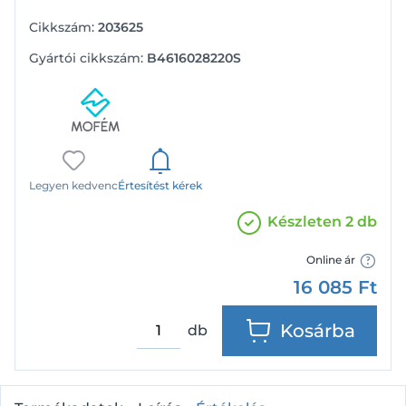
Cikkszám:
203625
Gyártói cikkszám:
B4616028220S
Legyen kedvenc
Értesítést kérek
Készleten 2 db
Online ár
16 085
Ft
Kosárba
db