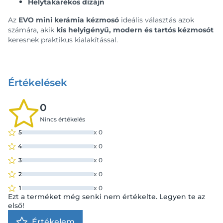
Helytakarékos dizájn
Az
EVO mini kerámia kézmosó
ideális választás azok
számára, akik
kis helyigényű, modern és tartós kézmosót
keresnek praktikus kialakítással.
Értékelések
0
Nincs értékelés
5
x
0
4
x
0
3
x
0
2
x
0
1
x
0
Ezt a terméket még senki nem értékelte. Legyen te az
első!
Értékelem