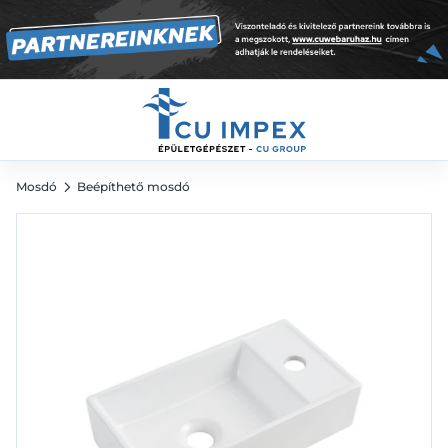
cm
16 085
Ft
Mosdó
Beépíthető mosdó